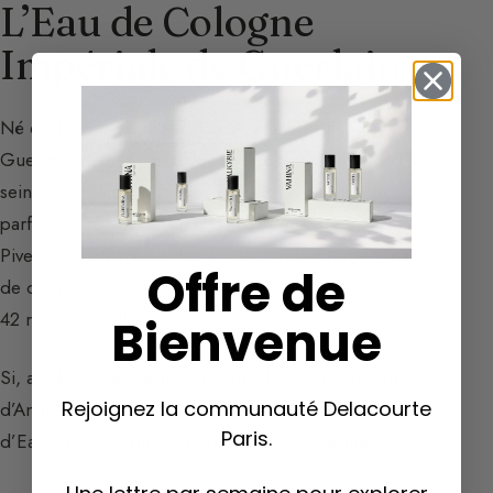
L’Eau de Cologne
Impériale de Guerlain
Né en 1798 à Abbeville, Pierre-François-Pascal
Guerlain a commencé comme commis marchand au
sein de la Maison Briard qui fabrique et vend des
parfums. Très vite, il est engagé par la Maison Dissey et
Piver où il intègre les notions fondamentales en matière
Offre de
de création de parfums. Il s’installe à Paris en 1828, au
42 rue de Rivoli.
Bienvenue
Si, au début, la majorité des produits sont importés
Rejoignez la communauté Delacourte
d’Angleterre, il se lance rapidement dans la création
Paris.
d’Eaux de Cologne et de préparations thermales.