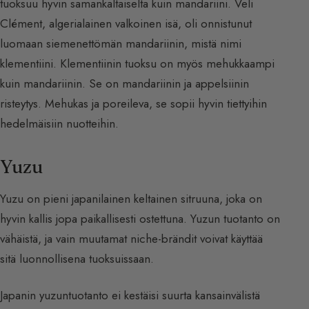
tuoksuu hyvin samankaltaiselta kuin mandariini. Veli
Clément, algerialainen valkoinen isä, oli onnistunut
luomaan siemenettömän mandariinin, mistä nimi
klementiini. Klementiinin tuoksu on myös mehukkaampi
kuin mandariinin. Se on mandariinin ja appelsiinin
risteytys. Mehukas ja poreileva, se sopii hyvin tiettyihin
hedelmäisiin nuotteihin.
Yuzu
Yuzu on pieni japanilainen keltainen sitruuna, joka on
hyvin kallis jopa paikallisesti ostettuna. Yuzun tuotanto on
vähäistä, ja vain muutamat niche-brändit voivat käyttää
sitä luonnollisena tuoksuissaan.
Japanin yuzuntuotanto ei kestäisi suurta kansainvälistä