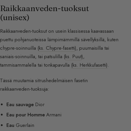
Raikkaanveden-tuoksut
(unisex)
Raikkaanveden-tuoksut on usein klassisessa kaavassaan
puettu pohjanuoteissa lämpimämmillä sävellyksillä, kuten
chypre-soinnuilla (
ks. Chypre-fasetti
), puumaisilla tai
saniais-soinnuilla, tai patsulilla (
ks. Puut
),
tammisammalella tai tonkapavulla
(ks. Herkkufasetti)
.
Tässä muutamia sitrushedelmäisen fasetin
raikkaanveden-tuoksuja:
Eau sauvage
Dior
Eau pour Homme
Armani
Eau
Guerlain