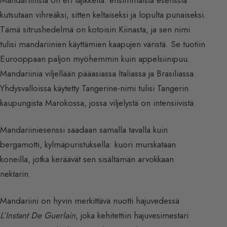
Mandariinista on eri lajikkeita: ensimmäistä esenssiä
kutsutaan vihreäksi, sitten keltaiseksi ja lopulta punaiseksi.
Tämä sitrushedelmä on kotoisin Kiinasta, ja sen nimi
tulisi mandariinien käyttämien kaapujen väristä. Se tuotiin
Eurooppaan paljon myöhemmin kuin appelsiinipuu.
Mandariinia viljellään pääasiassa Italiassa ja Brasiliassa.
Yhdysvalloissa käytetty Tangerine-nimi tulisi Tangerin
kaupungista Marokossa, jossa viljelystä on intensiivistä.
Mandariiniesenssi saadaan samalla tavalla kuin
bergamotti, kylmäpuristuksella: kuori murskataan
koneilla, jotka keräävät sen sisältämän arvokkaan
nektarin.
Mandariini on hyvin merkittävä nuotti hajuvedessä
L’Instant De Guerlain
, joka kehitettiin hajuvesimestari