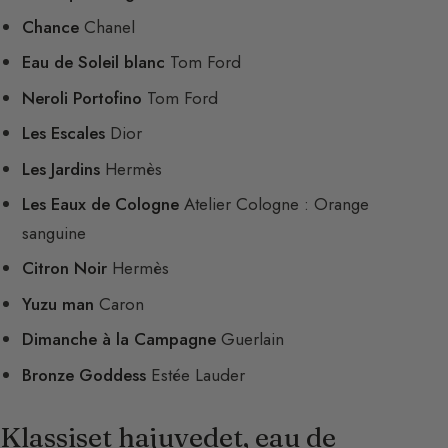
Chance
Chanel
Eau de Soleil blanc
Tom Ford
Neroli Portofino
Tom Ford
Les Escales
Dior
Les Jardins
Hermès
Les Eaux de Cologne
Atelier Cologne : Orange
sanguine
Citron Noir
Hermès
Yuzu man
Caron
Dimanche à la Campagne
Guerlain
Bronze Goddess
Estée Lauder
Klassiset hajuvedet, eau de