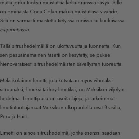
mutta jonka tuoksu muistuttaa kelta-oranssia sävyä. Sille
on ominaista Coca-Colan makua muistuttava vivahde.
Sitä on varmasti maistettu tietyissä ruoissa tai kuuluisassa
caïpirinhassa
.
Tällä sitrushedelmällä on ulottuvuutta ja luonnetta. Kun
sen pesuainemainen fasetti on kesytetty, se pukee
hienovaraisesti sitrushedelmäisten sävellysten tuoreutta.
Meksikolainen limetti, jota kutsutaan myös vihreäksi
sitruunaksi, limeksi tai key-limetiksi, on Meksikon viljelyin
hedelmä. Limettipuita on useita lajeja, ja tärkeimmät
limetintuottajamaat Meksikon ulkopuolella ovat Brasilia,
Peru ja Haiti.
Limetti on ainoa sitrushedelmä, jonka esenssi saadaan