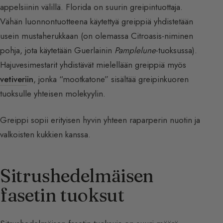
appelsiinin välillä. Florida on suurin greipintuottaja.
Vähän luonnontuotteena käytettyä greippiä yhdistetään
usein mustaherukkaan (on olemassa Citroasis-niminen
pohja, jota käytetään Guerlainin
Pamplelune
-tuoksussa).
Hajuvesimestarit yhdistävät mielellään greippiä myös
vetiveri
in
, jonka “mootkatone” sisältää greipinkuoren
tuoksulle yhteisen molekyylin.
Greippi sopii erityisen hyvin yhteen raparperin nuotin ja
valkoisten kukkien kanssa.
Sitrushedelmäisen
fasetin tuoksut