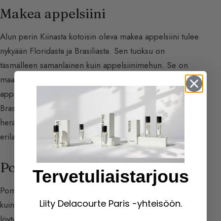
Makea appelsiini
Alun perin Kiinasta kotoisin oleva makea appelsiini tulee
nykyään Floridasta ja Brasiliasta. Sen tuoksu on
täsmälleen samanlainen kuin appelsiinimehun. Se on
maailman viljelyin sitrushedelmä, ja 60 %
appelsiinimehun ja appelsiiniesenssin tuotannosta tulee
Brasiliasta São Paulon maakunnasta. Se on piristäjä, joka
herättää sieraimet. Makeaa appelsiinia käytetään
erilaisissa tuotteissa.
Pomeranssi eli karvas appelsiini
Tervetuliaistarjous
Pomeranssi eli “katkera” appelsiini on moniulotteisempi
Liity Delacourte Paris -yhteisöön.
kuin makea appelsiini. Se tulee pomeranssipuusta, jota
löytyy Tunisiasta tai Italiasta. Sen tuoksu liittyy enemmän