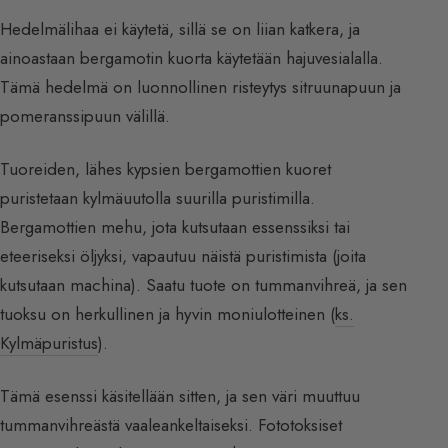
Hedelmälihaa ei käytetä, sillä se on liian katkera, ja
ainoastaan bergamotin kuorta käytetään hajuvesialalla.
Tämä hedelmä on luonnollinen risteytys sitruunapuun ja
pomeranssipuun välillä.
Tuoreiden, lähes kypsien bergamottien kuoret
puristetaan kylmäuutolla suurilla puristimilla.
Bergamottien mehu, jota kutsutaan essenssiksi tai
eteeriseksi öljyksi, vapautuu näistä puristimista (joita
kutsutaan machina). Saatu tuote on tummanvihreä, ja sen
tuoksu on herkullinen ja hyvin moniulotteinen (
ks.
Kylmäpuristus
).
Tämä esenssi käsitellään sitten, ja sen väri muuttuu
tummanvihreästä vaaleankeltaiseksi. Fototoksiset