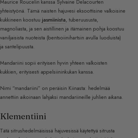
Maurice Roucelin kanssa Sylvaine Delacourten
yhteistyönä. Tämä naisten hajuvesi eksoottisine valkoisine
kukkineen koostuu
jasmiinista
, tuberuususta,
magnoliasta, ja sen aistillinen ja itämainen pohja koostuu
vaniljaisista nuoteista (bentsoiinihartsin avulla luoduista)
ja santelipuusta.
Mandariini sopii erityisen hyvin yhteen valkoisten
kukkien, erityisesti appelsiininkukan kanssa.
Nimi “mandariini” on peräisin Kiinasta: hedelmää
annettiin aikoinaan lahjaksi mandariineille juhlien aikana.
Klementiini
Tätä sitrushedelmäisissä hajuvesissä käytettyä sitrusta