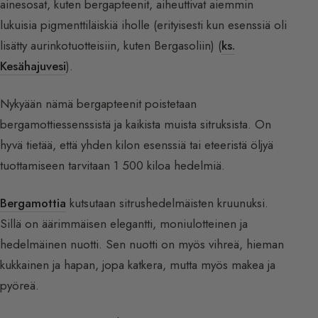
ainesosat, kuten bergapteenit, aiheuttivat aiemmin
lukuisia pigmenttiläiskiä iholle (erityisesti kun esenssiä oli
lisätty aurinkotuotteisiin, kuten Bergasoliin) (
ks.
Kesähajuvesi
).
Nykyään nämä bergapteenit poistetaan
bergamottiessenssistä ja kaikista muista sitruksista. On
hyvä tietää, että yhden kilon esenssiä tai eteeristä öljyä
tuottamiseen tarvitaan 1 500 kiloa hedelmiä.
Bergamottia
kutsutaan sitrushedelmäisten kruunuksi.
Sillä on äärimmäisen elegantti, moniulotteinen ja
hedelmäinen nuotti. Sen nuotti on myös vihreä, hieman
kukkainen ja hapan, jopa katkera, mutta myös makea ja
pyöreä.