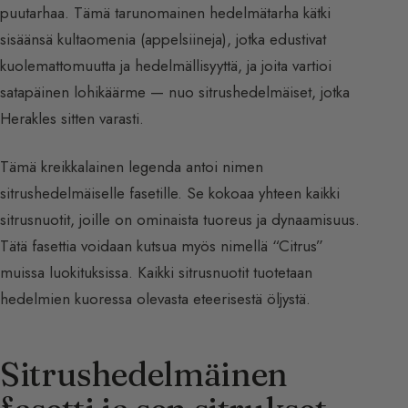
puutarhaa. Tämä tarunomainen hedelmätarha kätki
sisäänsä kultaomenia (appelsiineja), jotka edustivat
kuolemattomuutta ja hedelmällisyyttä, ja joita vartioi
satapäinen lohikäärme — nuo sitrushedelmäiset, jotka
Herakles sitten varasti.
Tämä kreikkalainen legenda antoi nimen
sitrushedelmäiselle fasetille. Se kokoaa yhteen kaikki
sitrusnuotit, joille on ominaista tuoreus ja dynaamisuus.
Tätä fasettia voidaan kutsua myös nimellä “Citrus”
muissa luokituksissa. Kaikki sitrusnuotit tuotetaan
hedelmien kuoressa olevasta eteerisestä öljystä.
Sitrushedelmäinen