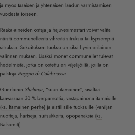
ja myös tasaisen ja yhtenäisen laadun varmistamisen
vuodesta toiseen.
Raaka-aineiden ostaja ja hajuvesimestari voivat valita
näistä communelleista vihreitä sitruksia tai kypsempiä
sitruksia. Sekoituksen tuoksu on siksi hyvin erilainen
valinnan mukaan. Lisäksi monet communellet tulevat
hedelmistä, jotka on ostettu eri viljelijöiltä, joilla on
palstoja
Reggio di Calabriassa
.
Guerlainin
Shalimar
, “suuri itämainen”, sisältää
kaavassaan 30 % bergamottia, vastapainona itämaisille
(
ks. Itämainen perhe
) ja aistillisille tuoksuille (vaniljan
nuotteja, hartseja, suitsukkeita, opopanaksia (
ks.
Balsamit
)).