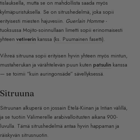
tislauksella, mutta se on mahdollista saada myös
kylmäpuristuksella. Se on sitrushedelmä, joka sopii
erityisesti miesten hajuvesiin.
Guerlain Homme
-
tuoksussa Mojito-soinnullaan limetti sopii erinomaisesti
yhteen
vetiverin
kanssa (
ks. Puumainen fasetti
).
Vihreä sitruuna sopii erityisen hyvin yhteen myös mintun,
mustaherukan ja värähtelevän puun kuten
patsulin
kanssa
— se toimii “kuin auringonsäde” sävellyksessä.
Sitruuna
Sitruunan alkuperä on jossain Etelä-Kiinan ja Intian välillä,
ja se tuotiin Välimerelle arabivalloitusten aikana 900-
luvulla. Tämä sitrushedelmä antaa hyvin happaman ja
räiskyvän sitrusnuotin.