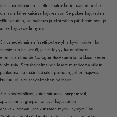
Sitrushedelmäinen fasetti eli sitrushedelmäinen perhe
on läsnä lähes kaikissa hajuvesissä. Se pukee hajuveden
ylätuoksuihin, on haihtuva ja siksi vähän pitkäkestoinen, ja
antaa hajuvedelle hymyn.
Sitrushedelmäinen fasetti pukee yhtä hyvin naisten kuin
miestenkin hajuvesiä, ja sitä löytyy luonnollisesti
enemmän Eau de Cologne -tuoksuista tai raikkaan veden
tuoksuista. Sitrushedelmäinen fasetti muodostaa silloin
pääteeman ja määrittää siten perheen, johon hajuvesi
kuuluu, eli sitrushedelmäisen perheen.
Sitrushedelmäiset, kuten sitruuna,
bergamotti
,
appelsiini tai greippi, antavat hajuvedelle
ensivaikutelman, jota kutsutaan myös “hymyksi” tai
“lentoonlähdöksi”, tarjoten raikkaita ja pirteän tuoksuvia