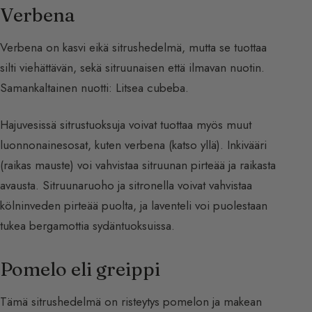
Verbena
Verbena on kasvi eikä sitrushedelmä, mutta se tuottaa
silti viehättävän, sekä sitruunaisen että ilmavan nuotin.
Samankaltainen nuotti: Litsea cubeba.
Hajuvesissä sitrustuoksuja voivat tuottaa myös muut
luonnonainesosat, kuten verbena (katso yllä). Inkivääri
(raikas mauste) voi vahvistaa sitruunan pirteää ja raikasta
avausta. Sitruunaruoho ja sitronella voivat vahvistaa
kölninveden pirteää puolta, ja laventeli voi puolestaan
tukea bergamottia sydäntuoksuissa.
Pomelo eli greippi
Tämä sitrushedelmä on risteytys pomelon ja makean