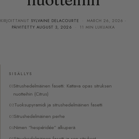
KIRJOITTANUT
SYLVAINE DELACOURTE
·
MARCH 26, 2026
·
PÄIVITETTY
AUGUST 3, 2026
· 11 MIN LUKUAIKA
SISÄLLYS
Sitrushedelmäinen fasetti: Kattava opas sitruksen
nuotteihin (Citrus)
Tuoksupyramidi ja sitrushedelmäinen fasetti
Sitrushedelmäinen perhe
Nimen “hespéridée” alkuperä
Sitrushedelmäinen fasetti ja sen sitrukset