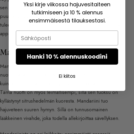
Yksi kirje viikossa hajuvesitaiteen
sen kuoreen kuin hedelmälihaan. Tästä maagisesta
tutkimiseen ja 10 % alennus
puusta syntyy kolme muuta tuotetta: petit grain (joka
ensimmäisestä tilauksestasi.
tulee usein Paraguaysta) ja kukkaisissa nuoteissa neroli ja
appelsiininkukan absoluutti.
Email
Mandariini
Hanki 10 % alennuskoodini
Mandariini on hyvin aurinkoinen sitrushedelmäinen
nuotti. Tällä sitrushedelmällä on enemmän luonnetta
Ei kiitos
kuin bergamotilla. Se on myös katkerampi ja vihreämpi.
Tämä nuotti on myös leimallisempi, sillä sen tuoksu on
kyllästynyt sitrushedelmän kuoresta. Mandariini tuo
hajuveteen suuren hymyn. Sillä on tunnusomainen
lääkkeinen vivahde, joka todella allekirjoittaa sävellyksen.