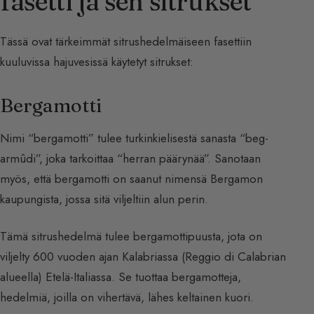
fasetti ja sen sitrukset
Tässä ovat tärkeimmät sitrushedelmäiseen fasettiin
kuuluvissa hajuvesissä käytetyt sitrukset:
Bergamotti
Nimi “bergamotti” tulee turkinkielisestä sanasta “beg-
armûdi”, joka tarkoittaa “herran päärynää”. Sanotaan
myös, että bergamotti on saanut nimensä Bergamon
kaupungista, jossa sitä viljeltiin alun perin.
Tämä sitrushedelmä tulee bergamottipuusta, jota on
viljelty 600 vuoden ajan Kalabriassa (Reggio di Calabrian
alueella) Etelä-Italiassa. Se tuottaa bergamotteja,
hedelmiä, joilla on vihertävä, lähes keltainen kuori.