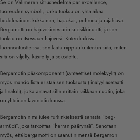
Se on Välimeren sitrushedelmä par excellence,
tuoreuden symboli, jonka tuoksu on yhtä aikaa
hedelmäinen, kukkainen, hapokas, pehmeä ja räjähtävä.
Bergamotti on hajuvesimestarin suosikkinuotti, ja sen
tuoksu on itsessään hajuvesi. Kuten kaikissa
luonnontuotteissa, sen laatu riippuu kuitenkin siitä, miten
sitä on viljelty, käsitelty ja sekoitettu.
Bergamotin pääkomponentit (synteettiset molekyylit) on
myös mahdollista eristää sen tuoksusta (linalyyliasetaatti
ja linaloli), jotka antavat sille erittäin raikkaan nuotin, joka
on yhteinen laventelin kanssa.
Bergamotin nimi tulee turkinkielisestä sanasta “beg-
armûdi”, joka tarkoittaa “herran päärynää”. Sanotaan
myös, että bergamotti on saanut nimensä Bergamon