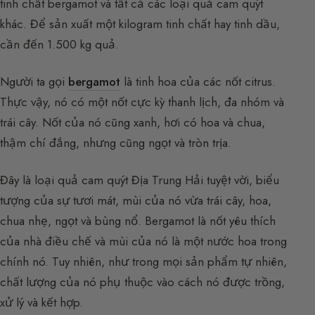
tinh chất bergamot và tất cả các loại quả cam quýt
khác. Để sản xuất một kilogram tinh chất hay tinh dầu,
cần đến 1.500 kg quả.
Người ta gọi
bergamot
là tinh hoa của các nốt citrus.
Thực vậy, nó có một nốt cực kỳ thanh lịch, đa nhóm và
trái cây. Nốt của nó cũng xanh, hơi có hoa và chua,
thậm chí đắng, nhưng cũng ngọt và tròn trịa.
Đây là loại quả cam quýt Địa Trung Hải tuyệt vời, biểu
tượng của sự tươi mát, mùi của nó vừa trái cây, hoa,
chua nhẹ, ngọt và bùng nổ. Bergamot là nốt yêu thích
của nhà điều chế và mùi của nó là một nước hoa trong
chính nó. Tuy nhiên, như trong mọi sản phẩm tự nhiên,
chất lượng của nó phụ thuộc vào cách nó được trồng,
xử lý và kết hợp.