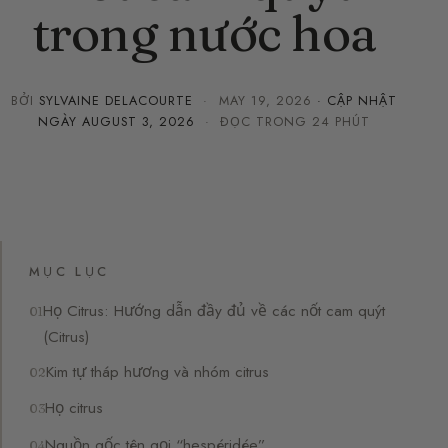
trong nước hoa
BỞI
SYLVAINE DELACOURTE
·
MAY 19, 2026
· CẬP NHẬT
NGÀY
AUGUST 3, 2026
· ĐỌC TRONG 24 PHÚT
MỤC LỤC
Họ Citrus: Hướng dẫn đầy đủ về các nốt cam quýt
(Citrus)
Kim tự tháp hương và nhóm citrus
Họ citrus
Nguồn gốc tên gọi “hespéridée”