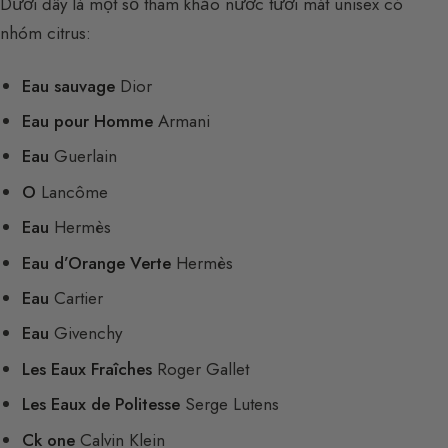
Dưới đây là một số tham khảo nước tươi mát unisex có
nhóm citrus:
Eau sauvage
Dior
Eau pour Homme
Armani
Eau
Guerlain
O
Lancôme
Eau
Hermès
Eau d’Orange Verte
Hermès
Eau
Cartier
Eau
Givenchy
Les Eaux Fraîches
Roger Gallet
Les Eaux de Politesse
Serge Lutens
Ck one
Calvin Klein