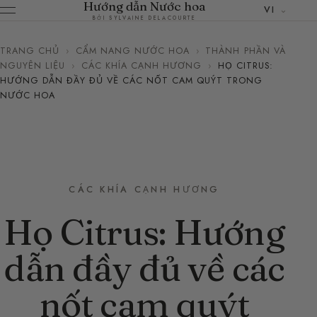
Hướng dẫn Nước hoa
VI
BỞI SYLVAINE DELACOURTE
TRANG CHỦ
›
CẨM NANG NƯỚC HOA
›
THÀNH PHẦN VÀ
NGUYÊN LIỆU
›
CÁC KHÍA CẠNH HƯƠNG
›
HỌ CITRUS:
HƯỚNG DẪN ĐẦY ĐỦ VỀ CÁC NỐT CAM QUÝT TRONG
NƯỚC HOA
CÁC KHÍA CẠNH HƯƠNG
Họ Citrus: Hướng
dẫn đầy đủ về các
nốt cam quýt