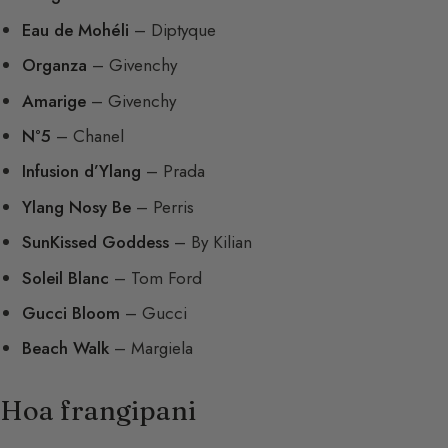
Eau de Mohéli
– Diptyque
Organza
– Givenchy
Amarige
– Givenchy
N°5
– Chanel
Infusion d’Ylang
– Prada
Ylang Nosy Be
– Perris
SunKissed Goddess
– By Kilian
Soleil Blanc
– Tom Ford
Gucci Bloom
– Gucci
Beach Walk
– Margiela
Hoa frangipani