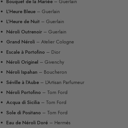
Bouquet de la Mariée
– Guerlain
L’Heure Bleue
– Guerlain
L’Heure de Nuit
– Guerlain
Néroli Outrenoir
– Guerlain
Grand Néroli
– Atelier Cologne
Escale à Portofino
– Dior
Néroli Originel
– Givenchy
Néroli Ispahan
– Boucheron
Séville à l’Aube
– L’Artisan Parfumeur
Néroli Portofino
– Tom Ford
Acqua di Sicilia
– Tom Ford
Sole di Positano
– Tom Ford
Eau de Néroli Doré
– Hermès