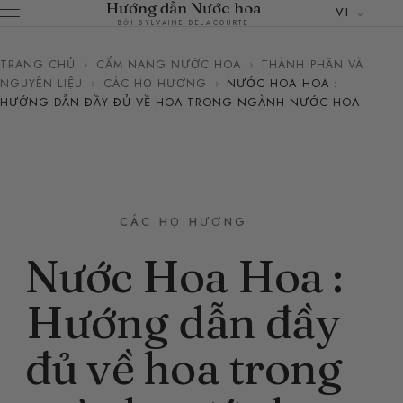
Hướng dẫn Nước hoa
VI
BỞI SYLVAINE DELACOURTE
TRANG CHỦ
›
CẨM NANG NƯỚC HOA
›
THÀNH PHẦN VÀ
NGUYÊN LIỆU
›
CÁC HỌ HƯƠNG
›
NƯỚC HOA HOA :
HƯỚNG DẪN ĐẦY ĐỦ VỀ HOA TRONG NGÀNH NƯỚC HOA
CÁC HỌ HƯƠNG
Nước Hoa Hoa :
Hướng dẫn đầy
đủ về hoa trong