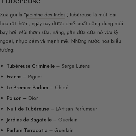
Tubéreuse
Xưa gọi là “
jacinthe des Indes
“, tubéreuse là một loài
hoa rất thơm, ngày nay được chiết xuất bằng dung môi
bay hơi. Mùi thơm sữa, nắng, gần dừa của nó vừa kỳ
ngoại, nhục cảm và mạnh mẽ. Những nước hoa biểu
tượng:
Tubéreuse Criminelle
– Serge Lutens
Fracas
– Piguet
Le Premier Parfum
– Chloé
Poison
– Dior
Nuit de Tubéreuse
– L’Artisan Parfumeur
Jardins de Bagatelle
– Guerlain
Parfum Terracotta
– Guerlain