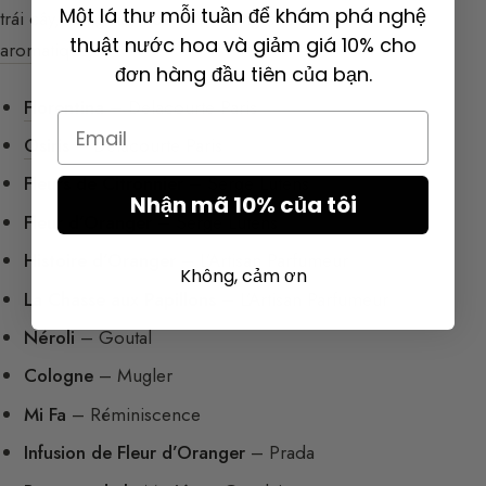
Một lá thư mỗi tuần để khám phá nghệ
trái cây, nắng hay hoa oải hương (
xem: facette
thuật nước hoa và giảm giá 10% cho
aromatique
).
đơn hàng đầu tiên của bạn.
Florentina
– Delacourte Paris
Email
Osiris
– Delacourte Paris
Fleurs de Citronnier
– Serge Lutens
Nhận mã 10% của tôi
Fleur d’Oranger
– Serge Lutens
Histoire d’Oranger
– L’Artisan Parfumeur
Không, cảm ơn
La Chasse aux Papillons
– L’Artisan Parfumeur
Néroli
– Goutal
Cologne
– Mugler
Mi Fa
– Réminiscence
Infusion de Fleur d’Oranger
– Prada