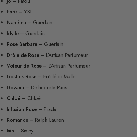
Jo
– Patou
Paris
– YSL
Nahéma
– Guerlain
Idylle
– Guerlain
Rose Barbare
– Guerlain
Drôle de Rose
– L’Artisan Parfumeur
Voleur de Rose
– L’Artisan Parfumeur
Lipstick Rose
– Frédéric Malle
Dovana
– Delacourte Paris
Chloé
– Chloé
Infusion Rose
– Prada
Romance
– Ralph Lauren
Isia
– Sisley