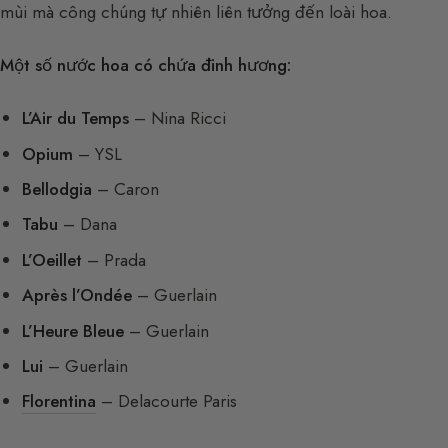
mùi mà công chúng tự nhiên liên tưởng đến loài hoa.
Một số nước hoa có chứa đinh hương:
L’Air du Temps
– Nina Ricci
Opium
– YSL
Bellodgia
– Caron
Tabu
– Dana
L’Oeillet
– Prada
Après l’Ondée
– Guerlain
L’Heure Bleue
– Guerlain
Lui
– Guerlain
Florentina
– Delacourte Paris