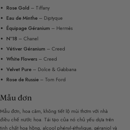
Rose Gold
– Tiffany
Eau de Minthe
– Diptyque
Équipage Géranium
– Hermès
N°18
– Chanel
Vétiver Géranium
– Creed
White Flowers
– Creed
Velvet Pure
– Dolce & Gabbana
Rose de Russie
– Tom Ford
Mẫu đơn
Mẫu đơn, hoa câm, không tiết lộ mùi thơm với nhà
điều chế nước hoa. Tái tạo của nó chủ yếu dựa trên
tinh chất hoa hồng, alcool phényl-éthylique, géraniol và