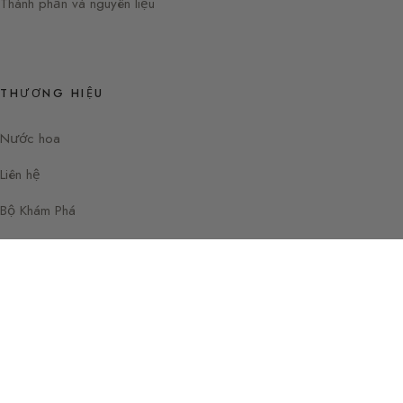
Thành phần và nguyên liệu
THƯƠNG HIỆU
Nước hoa
Liên hệ
Bộ Khám Phá
Instagram
Facebook
© 2026 Hướng dẫn Nước hoa của Sylvaine
Paris —