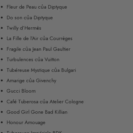
Fleur de Peau của Diptyque
Do son của Diptyque
Twilly d’Hermès
La Fille de l’Air của Courrèges
Fragile của Jean Paul Gaultier
Turbulences của Vuitton
Tubéreuse Mystique của Bulgari
Amarige của Givenchy
Gucci Bloom
Café Tuberosa của Atelier Cologne
Good Girl Gone Bad Killian
Honour Amouage
Tubereuse Impériale BDK