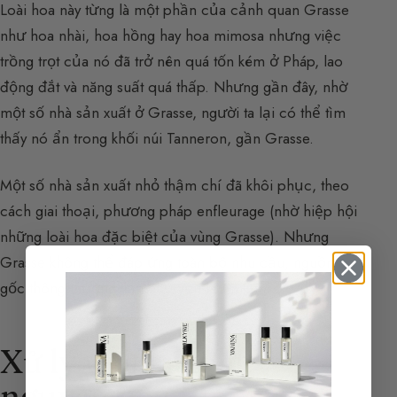
Loài hoa này từng là một phần của cảnh quan Grasse
như hoa nhài, hoa hồng hay hoa mimosa nhưng việc
trồng trọt của nó đã trở nên quá tốn kém ở Pháp, lao
động đắt và năng suất quá thấp. Nhưng gần đây, nhờ
một số nhà sản xuất ở Grasse, người ta lại có thể tìm
thấy nó ẩn trong khối núi Tanneron, gần Grasse.
Một số nhà sản xuất nhỏ thậm chí đã khôi phục, theo
cách giai thoại, phương pháp enfleurage (nhờ hiệp hội
những loài hoa đặc biệt của vùng Grasse). Nhưng
Grasse không thể đáp ứng toàn bộ nhu cầu, nguồn
gốc thông thường vẫn chủ yếu là Ấn Độ.
Xử lý và sản xuất
nguyên liệu thô