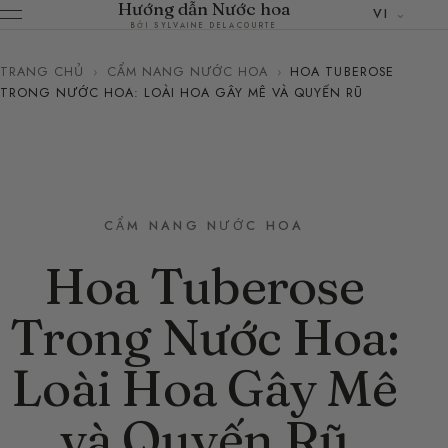
Hướng dẫn Nước hoa
VI
BỞI SYLVAINE DELACOURTE
TRANG CHỦ
›
CẨM NANG NƯỚC HOA
›
HOA TUBEROSE
TRONG NƯỚC HOA: LOÀI HOA GÂY MÊ VÀ QUYẾN RŨ
CẨM NANG NƯỚC HOA
Hoa Tuberose
Trong Nước Hoa:
Loài Hoa Gây Mê
và Quyến Rũ