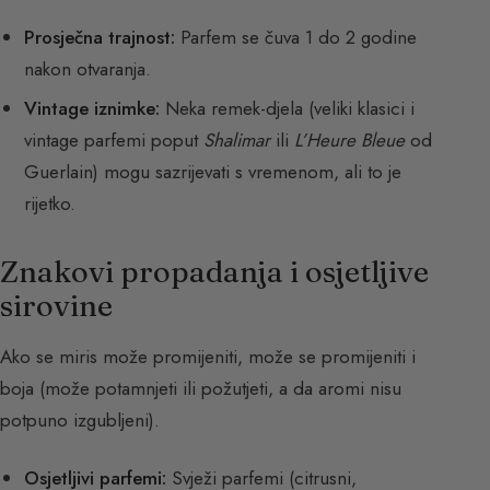
Prosječna trajnost:
Parfem se čuva 1 do 2 godine
nakon otvaranja.
Vintage iznimke:
Neka remek-djela (veliki klasici i
vintage parfemi poput
Shalimar
ili
L’Heure Bleue
od
Guerlain) mogu sazrijevati s vremenom, ali to je
rijetko.
Znakovi propadanja i osjetljive
sirovine
Ako se miris može promijeniti, može se promijeniti i
boja (može potamnjeti ili požutjeti, a da aromi nisu
potpuno izgubljeni).
Osjetljivi parfemi:
Svježi parfemi (citrusni,