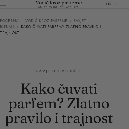
Vodič kroz parfeme
HR
OD SYLVAINE DELACOURTE
POČETNA
›
VODIČ KROZ PARFEME
›
SAVJETI I
RITUALI
›
KAKO ČUVATI PARFEM? ZLATNO PRAVILO I
TRAJNOST
SAVJETI I RITUALI
Kako čuvati
parfem? Zlatno
pravilo i trajnost