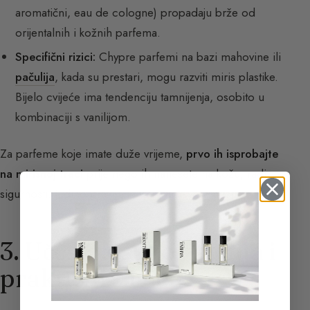
aromatični, eau de cologne) propadaju brže od
orijentalnih i kožnih parfema.
Specifični rizici:
Chypre parfemi na bazi mahovine ili
pačulija
, kada su prestari, mogu razviti miris plastike.
Bijelo cvijeće ima tendenciju tamnijenja, osobito u
kombinaciji s vanilijom.
Za parfeme koje imate duže vrijeme,
prvo ih isprobajte
na mirisnoj traci
prije nego ih nanesete na kožu, radi
sigurnosti. Jedino pravilo je vjerovati svom nosu.
3. Učestalost korištenja i
praktični savjeti