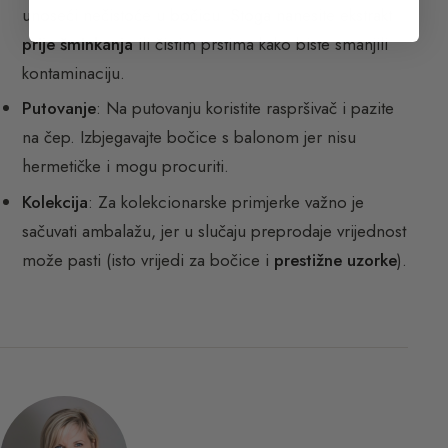
unoseći nečistoće u bočicu. Stoga nanesite ekstrakt
prije šminkanja
ili čistim prstima kako biste smanjili
kontaminaciju.
Putovanje
: Na putovanju koristite raspršivač i pazite
na čep. Izbjegavajte bočice s balonom jer nisu
hermetičke i mogu procuriti.
Kolekcija
: Za kolekcionarske primjerke važno je
sačuvati ambalažu, jer u slučaju preprodaje vrijednost
može pasti (isto vrijedi za bočice i
prestižne uzorke
).