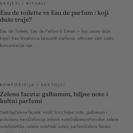
SAVJETI I RITUALI
Eau de toilette vs Eau de parfum : koji
duže traje?
Eau de Toilette, Eau de Parfum ili Extrait — koji zaista duže
traje? Kao kreatorica luksuznih parfema, otkrivam vam zašto
koncentracija nije…
KOMPOZICIJA I SASTOJCI
Zelena faceta: galbanum, biljne note i
kultni parfemi
SadržajZelena faceta: vodič kroz biljne note, galbanum i
pokošenu travuDefinicija zelenih notaGalbanumPrirodne zelene
noteSintetičke zelene noteNeki zeleni parfemiZelena faceta: