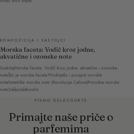
vodič kroz biljne…
KOMPOZICIJA I SASTOJCI
Morska faceta: Vodič kroz jodne,
akvatične i ozonske note
SadržajMorska faceta: Vodič kroz jodne, akvatične i ozonske
noteŠto je morska faceta?Podrijetlo i povijest morskih
notaSintetičke morske note (Revolucija Calone)Prirodne morske
noteZaključakIkonični…
PISMO DELACOURTE
Primajte naše priče o
parfemima