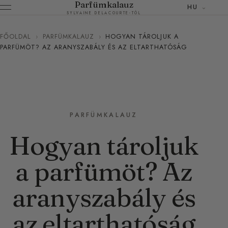
Parfümkalauz
HU
SYLVAINE DELACOURTE-TÓL
FŐOLDAL
›
PARFÜMKALAUZ
›
HOGYAN TÁROLJUK A
PARFÜMÖT? AZ ARANYSZABÁLY ÉS AZ ELTARTHATÓSÁG
PARFÜMKALAUZ
Hogyan tároljuk
a parfümöt? Az
aranyszabály és
az eltarthatóság