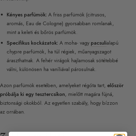
Kényes parfümök:
A friss parfümök (citrusos,
aromás, Eau de Cologne) gyorsabban romlanak,
mint a keleti és bőrös parfümök.
Specifikus kockázatok:
A moha- vagy
pacsuli
alapú
chypre parfümök, ha túl régiek, műanyagszagot
áraszthatnak. A fehér virágok hajlamosak sötétebbé
válni, különösen ha vaníliával párosulnak.
Azon parfümök esetében, amelyeket régóta tart,
először
próbálja ki egy tesztercsíkon
, mielőtt magára fújná,
biztonsági okokból. Az egyetlen szabály, hogy bízzon
az orrában.