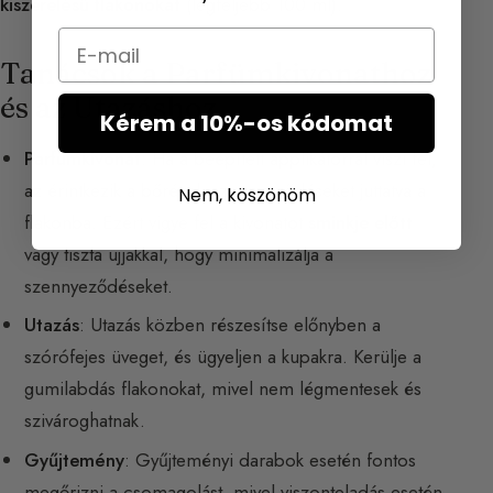
kiszerelésű flakonokat
(legfeljebb 100 ml).
Email
Tanácsok a Parfümkivonathoz
és az Utazáshoz
Kérem a 10%-os kódomat
Parfümkivonat
: Ha a beépített applikátorral viszi fel,
az érintkezik a bőrével, szennyeződéseket juttatva a
Nem, köszönöm
flakonba. Ezért vigye fel a kivonatot
sminkje előtt
vagy tiszta ujjakkal, hogy minimalizálja a
szennyeződéseket.
Utazás
: Utazás közben részesítse előnyben a
szórófejes üveget, és ügyeljen a kupakra. Kerülje a
gumilabdás flakonokat, mivel nem légmentesek és
szivároghatnak.
Gyűjtemény
: Gyűjteményi darabok esetén fontos
megőrizni a csomagolást, mivel viszonteladás esetén