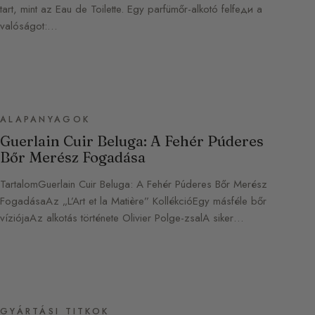
tart, mint az Eau de Toilette. Egy parfümőr-alkotó felfeди a
valóságot:…
ALAPANYAGOK
Guerlain Cuir Beluga: A Fehér Púderes
Bőr Merész Fogadása
TartalomGuerlain Cuir Beluga: A Fehér Púderes Bőr Merész
FogadásaAz „L’Art et la Matière” KollékcióEgy másféle bőr
víziójaAz alkotás története Olivier Polge-zsalA siker…
GYÁRTÁSI TITKOK