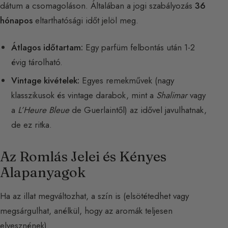
dátum a csomagoláson. Általában a jogi szabályozás
36
hónapos
eltarthatósági időt jelöl meg.
Átlagos időtartam:
Egy parfüm felbontás után 1-2
évig tárolható.
Vintage kivételek:
Egyes remekművek (nagy
klasszikusok és vintage darabok, mint a
Shalimar
vagy
a
L’Heure Bleue
de Guerlaintől) az idővel javulhatnak,
de ez ritka.
Az Romlás Jelei és Kényes
Alapanyagok
Ha az illat megváltozhat, a szín is (elsötétedhet vagy
megsárgulhat, anélkül, hogy az aromák teljesen
elvesznének).