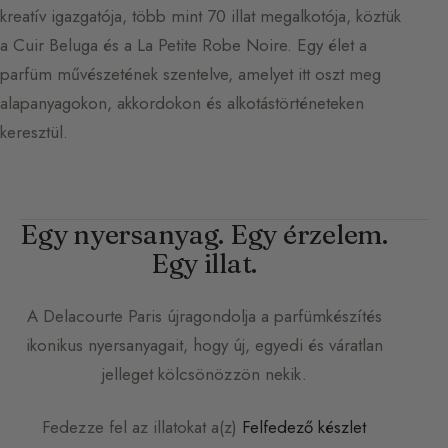
kreatív igazgatója, több mint 70 illat megalkotója, köztük
a Cuir Beluga és a La Petite Robe Noire. Egy élet a
parfüm művészetének szentelve, amelyet itt oszt meg
alapanyagokon, akkordokon és alkotástörténeteken
keresztül.
Egy nyersanyag. Egy érzelem.
Egy illat.
A
Delacourte Paris
újragondolja a parfümkészítés
ikonikus nyersanyagait, hogy új, egyedi és váratlan
jelleget kölcsönözzön nekik.
Fedezze fel az illatokat a(z)
Felfedező készlet