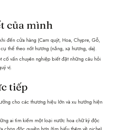
ết của mình
khi đến cửa hàng (Cam quýt, Hoa, Chypre, Gỗ,
 cụ thể theo nốt hương (nắng, xạ hương, da).
t cố vấn chuyên nghiệp biết đặt những câu hỏi
uý vị.
c tiếp
 tưởng cho các thương hiệu lớn và xu hướng hiện
ững ai tìm kiếm một loại nước hoa chữ ký độc
ựa chọn độc quyền hơn (
tìm hiểu thêm về niche
).