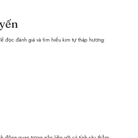
uyến
ể đọc đánh giá và tìm hiểu kim tự tháp hương:
h động quan trọng gắn liền với cá tính sâu thẳm