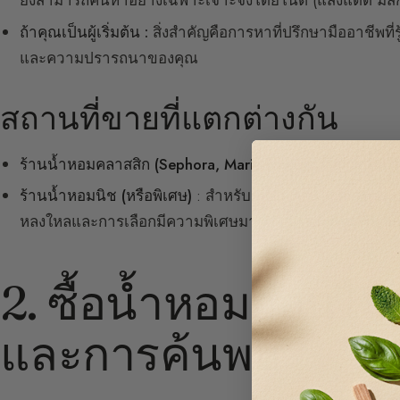
ยังสามารถค้นหาอย่างเฉพาะเจาะจงโดยโน้ต (แสงแดด มัสก์
ถ้าคุณเป็นผู้เริ่มต้น :
สิ่งสำคัญคือการหาที่ปรึกษามืออาชีพที่ร
และความปรารถนาของคุณ
สถานที่ขายที่แตกต่างกัน
ร้านน้ำหอมคลาสสิก (Sephora, Marionnaud)
: เหมาะสำหร
ร้านน้ำหอมนิช (หรือพิเศษ)
: สำหรับผู้ที่ค้นหาน้ำหอมซิกเนเจอ
หลงใหลและการเลือกมีความพิเศษมากกว่า (
รู้เพิ่มเติมเกี่ยว
2. ซื้อน้ำหอมออนไล
และการค้นพบ