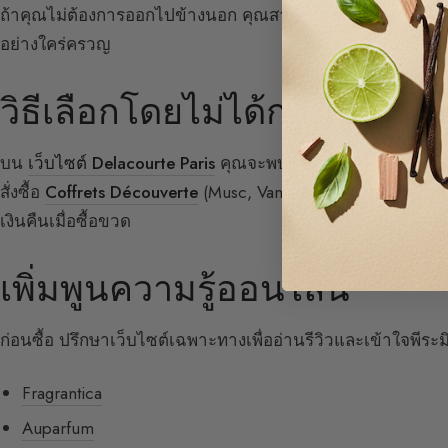
ถ้าคุณไม่ต้องการออกไปข้างนอก คุณสามารถ
ซื้อน้ำหอมออน
อย่างใคร่ครวญ
วิธีเลือกโดยไม่ได้กลิ่น ? ทา
บน
เว็บไซต์ Delacourte Paris
คุณจะพบข้อมูลครบถ้วนและวิดี
สั่งซื้อ
Coffrets Découverte
(Musc, Vanille, Fleur d’Oranger) 
เงินคืนเมื่อซื้อขวด
เพิ่มพูนความรู้ออนไลน์
ก่อนซื้อ ปรึกษาเว็บไซต์เฉพาะทางเพื่ออ่านรีวิวและเข้าใจพีระมิ
Fragrantica
Auparfum