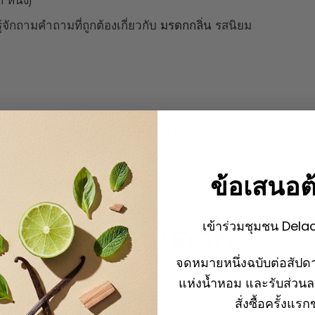
 หนัง)
ู้จักถามคำถามที่ถูกต้องเกี่ยวกับ
มรดกกลิ่น
รสนิยม
ับแบรนด์ขนาดใหญ่และเทรนด์ปัจจุบัน
ร์ที่เป็นเอกลักษณ์ ที่ปรึกษามักเป็นผู้เชี่ยวชาญที่
กับนิช
)
ข้อเสนอต
น์ : ความสะดวก
เข้าร่วมชุมชน Dela
จดหมายหนึ่งฉบับต่อสัปดา
แห่งน้ำหอม และรับส่วน
สั่งซื้อครั้งแร