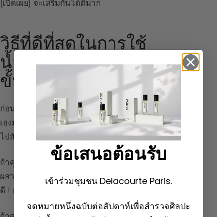
(เปิดเผย) จะเสริมกันได้ดีมาก
วิธีที่ดีที่สุดในการใช้
น้ำหอม : การเคยชินและ
ขั้นตอน
ก่อนจะใช้น้ำหอม ต้องจำไว้ว่าเมื่อคุณรักน้ำหอมของตัว
เองมาก บางครั้งอาจ
ไม่ได้กลิ่นมันอีกต่อไป
หลังจากผ่าน
ไปสักพัก นี่คือปรากฏการณ์
การเคยชิน
ข้อเสนอต้อนรับ
ถ้าคุณไม่ได้กลิ่นน้ำหอมของตัวเองอีก แสดงว่ามันถูก
ผสานกับบุคลิกภาพของคุณอย่างดีแล้ว นั่นเป็นสัญญาณที่
เข้าร่วมชุมชน Delacourte Paris.
ดี ! ถ้าคนใกล้ชิดชม แสดงว่าน้ำหอมของคุณมี Sillage
จดหมายหนึ่งฉบับต่อสัปดาห์เพื่อสำรวจศิลปะ
ถ้าความเหนื่อยล้ากลิ่นน่าหงุดหงิด มีทางออกหนึ่งสำหรับ