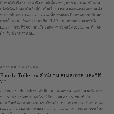
ติดทนได้จริง? ความจริงจากผู้เชี่ยวชาญมายาภาพของตัวเลข
เปอร์เซ็นต์: ข้อโต้แย้งที่มักเป็นเรื่องการตลาดอนุสรณ์สถานแห่ง
วงการน้ำหอม: Eau de Toilette ที่ทรงพลังเหนือคาดความลับของ
สูตรน้ำหอม: เรื่องของสุนทรียะ ไม่ใช่แค่แอลกอฮอล์แนวโน้ม
Extrait: การปฏิวัติจากตะวันออกความขัดแย้งของ Extrait ที่ “ติด
ผิว”สิ่งเดียวที่สำคัญ:…
ความลับในการผลิต
Eau de Toilette: คำนิยาม สเมลเทรล และวิธี
ทา
สารบัญEau de Toilette: คำนิยาม สเมลเทรล และคำแนะนำการ
ทาEau de Toilette คืออะไร?วิธีทา Eau de Toilette?ทำไม
ผลิตภัณฑ์จึงแตกต่างกันตามผิวหนังแต่ละคน?ความเข้มข้นของ
Eau de Toiletteบทบาทของ Eau de Toilette และน้ำหอมการเลือก