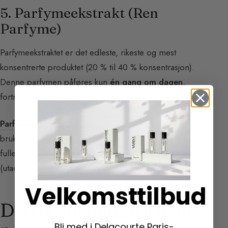
5. Parfymeekstrakt (Ren
Parfyme)
Parfymeekstraktet er det edleste, rikeste og mest
konsentrerte produktet (20 % til 40 % konsentrasjon).
Denne parfymen påføres kun
én gang om dagen
,
fortrinnsvis om morgenen, på hudens pulspunkter.
Parfymeekstraktet
er spesielt intimt. Det anbefales å
bruke eau de toilette eller eau de parfum i tillegg for å
fullende duftsløret. Ekstraktet (intimt) og eau de parfum
(utadvendt) utfyller hverandre perfekt.
Velkomsttilbud
Den beste måten å bruke
Bli med i Delacourte Paris-