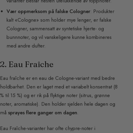
varianter består nesten utelukkende av toppnoter.
Vær oppmerksom på falske Cologner
: Produkter
kalt «Cologne» som holder mye lenger, er falske
Cologner, sammensatt av syntetiske hjerte- og
bunnnoter, og vil vanskeligere kunne kombineres
med andre dufter.
2. Eau Fraîche
Eau fraîche er en eau de Cologne-variant med bedre
holdbarhet. Den er laget med et variabelt konsentrat (8
% til 15 %) og er rik på flyktige noter (sitrus, grønne
noter, aromatiske). Den holder sjelden hele dagen og
må
sprayes flere ganger om dagen
.
Eau Fraîche-varianter har ofte chypre-noter i