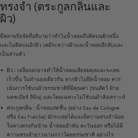
ทรงจำ (ตระกูลกลิ่นและ
ผิว)
มีหลายปัจจัยที่อธิบายว่าทำไมน้ำหอมถึงติดบนผิวหนึ่ง
และไม่ติดบนอีกผิว เคมีระหว่างผิวและน้ำหอมลึกลับและ
เป็นส่วนตัว
ผิว :
เหงื่อออกอาจทำให้น้ำหอมเสียสมดุลและระเหย
เร็วขึ้น ในทำนองเดียวกัน หากผิวไม่ยึดน้ำหอม ควร
เน้นการใช้บนผ้าธรรมชาติที่มีคุณค่า (ขนสัตว์ ฝ้าย
แคชเมียร์ ลินิน) และโดยเฉพาะไม่ใช้บนผ้าสังเคราะห์
ตระกูลกลิ่น :
น้ำหอมสดชื่น (อย่าง
Eau de Cologne
หรือ
Eau Fraîche
) มักระเหยได้และมีความทรงจำน้อย
ในทางตรงกันข้าม น้ำหอมอำพัน ตะวันออก หรือไม้มี
ความทรงจำยาวนานกว่าโดยธรรมชาติ อย่างไร