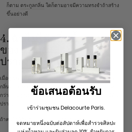
ก็ตาม
ตระกูลกลิ่น
ใดก็ตามอาจมีความทรงจำถ้าสร้าง
ขึ้นอย่างดี
4. ฉันไม่ได้กลิ่นน้ำหอม
ของตัวเองแล้ว :
ปรากฏการณ์การเคยชิน
เมื่อคุณเคยชินกับกลิ่นของตัวเอง บางครั้งคุณอาจไม่ได้
กลิ่นมันอีกต่อไป อาจน่าหงุดหงิด แต่นี่เป็นสัญญาณที่ดี
ข้อเสนอต้อนรับ
กว่า : มันถูกผสานกับบุคลิกภาพของคุณอย่างดีแล้ว นี่คือ
ปรากฏการณ์การเคยชิน
เข้าร่วมชุมชน Delacourte Paris.
ถ้าคนใกล้ชิดชม แสดงว่าน้ำหอมของคุณยังมี Sillage อยู่
จดหมายหนึ่งฉบับต่อสัปดาห์เพื่อสำรวจศิลปะ
แห่งน้ำหอม และรับส่วนลด 10% สำหรับการ