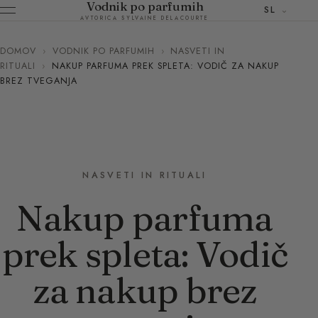
Vodnik po parfumih
SL
AVTORICA SYLVAINE DELACOURTE
DOMOV
›
VODNIK PO PARFUMIH
›
NASVETI IN
RITUALI
›
NAKUP PARFUMA PREK SPLETA: VODIČ ZA NAKUP
BREZ TVEGANJA
NASVETI IN RITUALI
Nakup parfuma
prek spleta: Vodič
za nakup brez