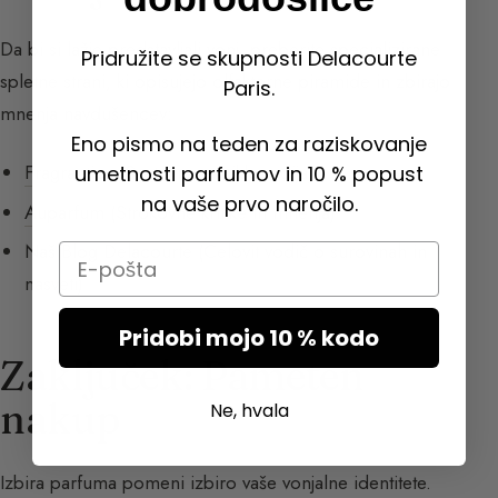
Da bi si lažje predstavljali vonj, preberite specializirane
Pridružite se skupnosti Delacourte
spletne strani, ki opisujejo olfaktorne piramide in zbirajo
Paris.
mnenja navdušencev:
Eno pismo na teden za raziskovanje
Fragrantica
(Svetovna enciklopedija)
umetnosti parfumov in 10 % popust
na vaše prvo naročilo.
Auparfum
(Strokovne kritike in mnenja)
Naš
Blog Delacourte
(Celovit vodič o surovinah in
Email
nasveti)
Pridobi mojo 10 % kodo
Zaključek: Pameten
nakup
Ne, hvala
Izbira parfuma pomeni izbiro vaše vonjalne identitete.