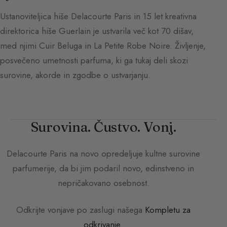
Ustanoviteljica hiše Delacourte Paris in 15 let kreativna
direktorica hiše Guerlain je ustvarila več kot 70 dišav,
med njimi Cuir Beluga in La Petite Robe Noire. Življenje,
posvečeno umetnosti parfuma, ki ga tukaj deli skozi
surovine, akorde in zgodbe o ustvarjanju.
Surovina. Čustvo. Vonj.
Delacourte Paris
na novo opredeljuje kultne surovine
parfumerije, da bi jim podaril novo, edinstveno in
nepričakovano osebnost.
Odkrijte vonjave po zaslugi našega
Kompletu za
odkrivanje
.