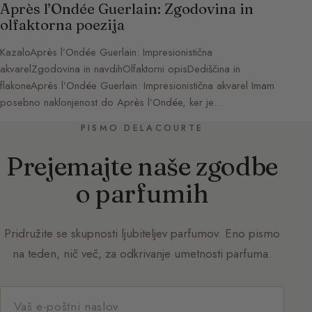
Après l’Ondée Guerlain: Zgodovina in
olfaktorna poezija
KazaloAprès l’Ondée Guerlain: Impresionistična
akvarelZgodovina in navdihOlfaktorni opisDediščina in
flakoneAprès l’Ondée Guerlain: Impresionistična akvarel Imam
posebno naklonjenost do Après l’Ondée, ker je…
PISMO DELACOURTE
Prejemajte naše zgodbe
o parfumih
Pridružite se skupnosti ljubiteljev parfumov. Eno pismo
na teden, nič več, za odkrivanje umetnosti parfuma.