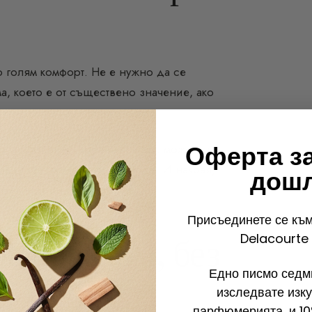
 голям комфорт. Не е нужно да се
а, което е от съществено значение, ако
лява привилегирован контакт: можете да
Оферта з
 зададете конкретни въпроси. И накрая,
дош
зключителни намаления
.
Присъединете се към
Delacourte 
нов парфюм, без
Едно писмо седми
изследвате изку
парфюмерията, и 10