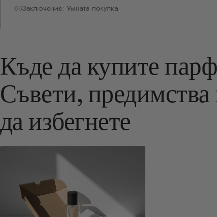
Заключение: Умната покупка
Къде да купите пар
Съвети, предимства 
да избегнете