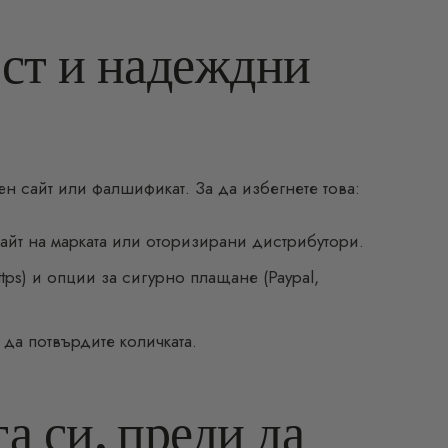
ост и надеждни
ен сайт или фалшификат. За да избегнете това:
йт на марката или оторизирани дистрибутори.
tps) и опции за сигурно плащане (Paypal,
да потвърдите количката.
а си, преди да