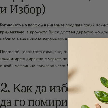
и Избор)
Купуването на парфюм в интернет
предлага преди всичко
придвижвате, а продуктът Ви се доставя директно до дом
наблизо няма нишова парфюмерия.
Против общоприетото схващане, онлайн покупката позво
комуникирате директно с марката по чат или имейл, за да
онлайн магазините предлагат често
безплатни мостри
и
и
2. Как да изберете 
да го помиришете?