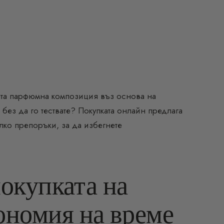
ята парфюмна композиция въз основа на
 без да го тествате? Покупката онлайн предлага
лко препоръки, за да избегнете
покупката на
номия на време