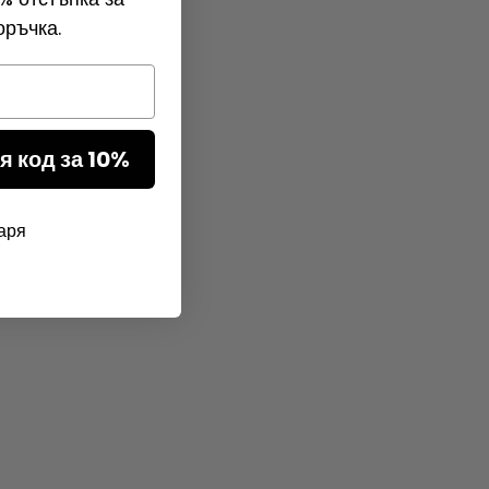
оръчка.
я код за 10%
аря