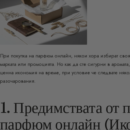
При покупка на парфюм онлайн, някои хора избират сво
марката или промоцията. Но как да сте сигурни в аромата,
ценна икономия на време, при условие че следвате няко
разочарования.
1. Предимствата от 
парфюм онлайн (Ико