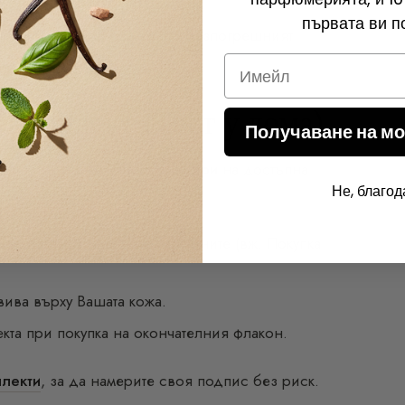
първата ви п
фюмът ще Ви подхожда? Ето безпогрешният
Email
комплект (Тест у дома)
Получаване на мо
по. Изберете
комплект с мостри
на достъпна
Не, благод
елното пресищане на магазините (
вж. Покупка
вива върху Вашата кожа.
кта при покупка на окончателния флакон.
плекти
, за да намерите своя подпис без риск.