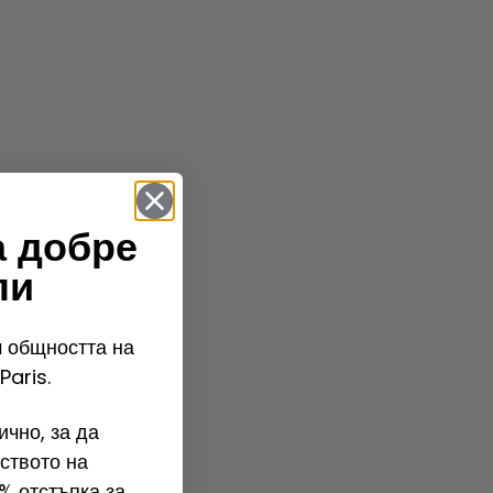
а добре
ли
 общността на
Paris.
чно, за да
ството на
% отстъпка за