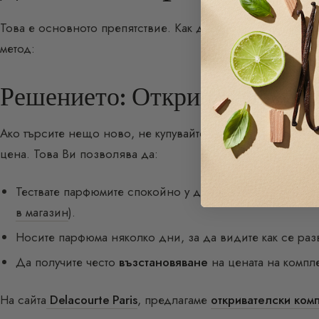
Това е основното препятствие. Как да знаете дали пар
метод:
Решението: Откривателският 
Ако търсите нещо ново, не купувайте цял флакон на сля
цена. Това Ви позволява да:
Тествате парфюмите спокойно у дома, далеч от обонят
в магазин
).
Носите парфюма няколко дни, за да видите как се раз
Да получите често
възстановяване
на цената на компле
На сайта
Delacourte Paris
, предлагаме
откривателски ком