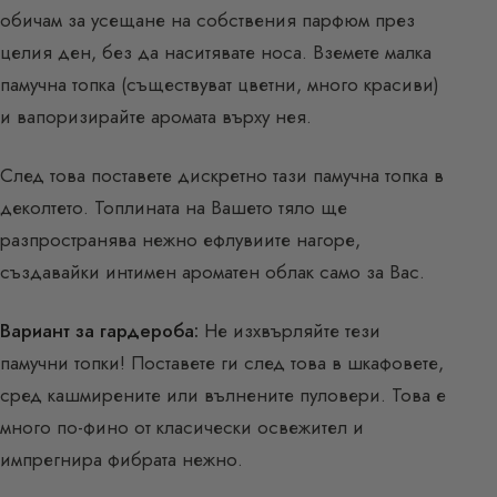
обичам за усещане на собствения парфюм през
целия ден, без да наситявате носа. Вземете малка
памучна топка (съществуват цветни, много красиви)
и вапоризирайте аромата върху нея.
След това поставете дискретно тази памучна топка в
деколтето. Топлината на Вашето тяло ще
разпространява нежно ефлувиите нагоре,
създавайки интимен ароматен облак само за Вас.
Вариант за гардероба:
Не изхвърляйте тези
памучни топки! Поставете ги след това в шкафовете,
сред кашмирените или вълнените пуловери. Това е
много по-фино от класически освежител и
импрегнира фибрата нежно.