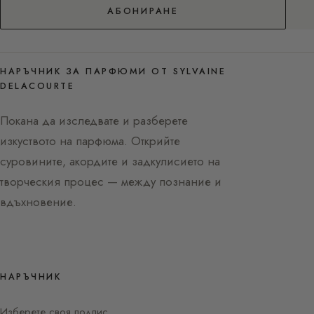
АБОНИРАНЕ
НАРЪЧНИК ЗА ПАРФЮМИ ОТ SYLVAINE
DELACOURTE
Покана да изследвате и разберете
изкуството на парфюма. Открийте
суровините, акордите и задкулисието на
творческия процес — между познание и
вдъхновение.
НАРЪЧНИК
Изберете своя подпис