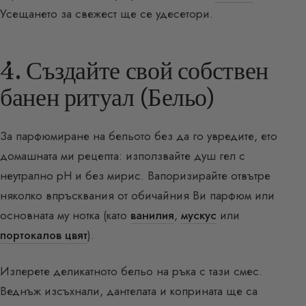
Усещането за свежест ще се удесетори.
4. Създайте свой собствен
банен ритуал (Бельо)
За парфюмиране на бельото без да го увредите, ето
домашната ми рецепта: използвайте душ гел с
неутрално pH и без мирис. Вапоризирайте отвътре
няколко впръсквания от обичайния Ви парфюм или
основната му нотка (като
ванилия
,
мускус
или
портокалов цвят
).
Изперете деликатното бельо на ръка с тази смес.
Веднъж изсъхнали, дантелата и коприната ще са