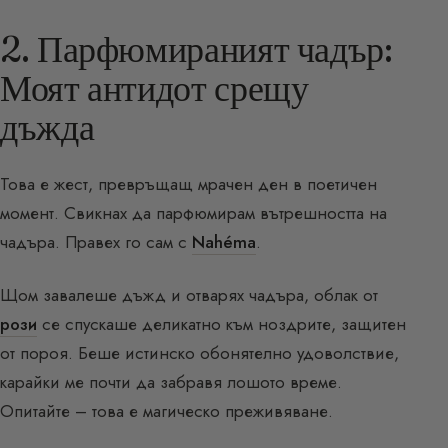
2. Парфюмираният чадър:
Моят антидот срещу
дъжда
Това е жест, превръщащ мрачен ден в поетичен
момент. Свикнах да парфюмирам вътрешността на
чадъра. Правех го сам с
Nahéma
.
Щом завалеше дъжд и отварях чадъра, облак от
рози
се спускаше деликатно към ноздрите, защитен
от пороя. Беше истинско обонятелно удоволствие,
карайки ме почти да забравя лошото време.
Опитайте – това е магическо преживяване.