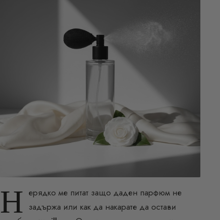
Н
ерядко ме питат защо даден парфюм не
задържа или как да накарате да остави