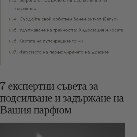
3. Ветрилото: Оръжието на съблазнята и на
пътуването
4. Създайте свой собствен банен ритуал (Бельо)
5. Удължаване на трайността: Хидратация и косата
6. Картата на пулсиращите точки
7. Изкуството на парфюмирането на дрехите
7 експертни съвета за
подсилване и задържане на
Вашия парфюм