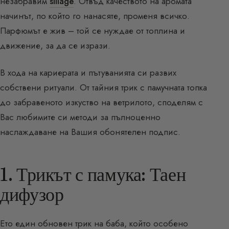
незабравим
sillage
. Отвъд качеството на аромата
начинът, по който го нанасяте, променя всичко.
Парфюмът е жив – той се нуждае от топлина и
движение, за да се изрази.
В хода на кариерата и пътуванията си развих
собствени ритуали. От тайния трик с памучната топка
до забравеното изкуство на ветрилото, споделям с
Вас любимите си методи за пълноценно
наслаждаване на Вашия обонятелен подпис.
1. Трикът с памука: Таен
дифузор
Ето един обновен трик на баба, който особено