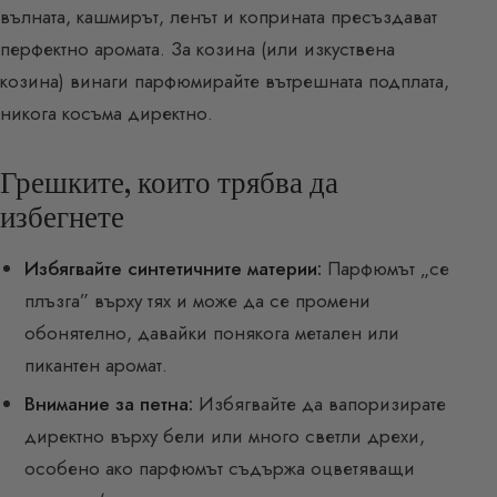
вълната, кашмирът, ленът и коприната пресъздават
перфектно аромата. За козина (или изкуствена
козина) винаги парфюмирайте вътрешната подплата,
никога косъма директно.
Грешките, които трябва да
избегнете
Избягвайте синтетичните материи:
Парфюмът „се
плъзга” върху тях и може да се промени
обонятелно, давайки понякога метален или
пикантен аромат.
Внимание за петна:
Избягвайте да вапоризирате
директно върху бели или много светли дрехи,
особено ако парфюмът съдържа оцветяващи