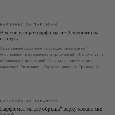
НАРЪЧНИК ЗА ПАРФЮМИ
Вече не усещам парфюма си: Решенията на
експерта
СъдържаниеЗащо вече не усещам парфюма си?
(Мистерията на обонятелното привикване)1. Феноменът на
обонятелната адаптация2. Капанът на прекомерното
нанасяне3. Решението: „Парфюмът-пауза“4. Трикове, за…
НАРЪЧНИК ЗА ПАРФЮМИ
Парфюмът ми „се обръща“ върху кожата ми:
Защо?