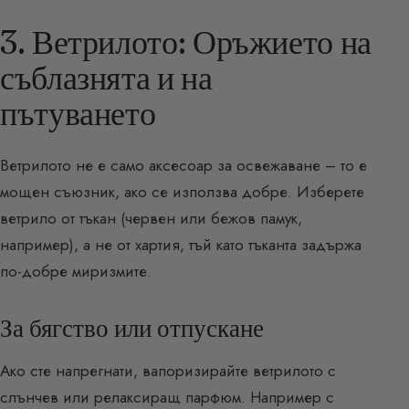
3. Ветрилото: Оръжието на
съблазнята и на
пътуването
Ветрилото не е само аксесоар за освежаване – то е
мощен съюзник, ако се използва добре. Изберете
ветрило от тъкан (червен или бежов памук,
например), а не от хартия, тъй като тъканта задържа
по-добре миризмите.
За бягство или отпускане
Ако сте напрегнати, вапоризирайте ветрилото с
слънчев или релаксиращ парфюм. Например с