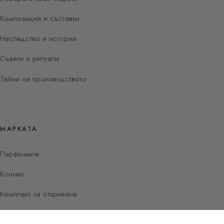
Композиция и съставки
Наследство и истории
Съвети и ритуали
Тайни на производството
МАРКАТА
Парфюмите
Контакт
Комплект за откриване
Instagram