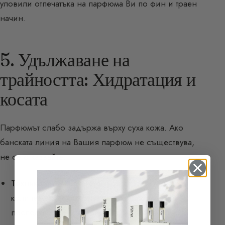
уловили отпечатъка на парфюма Ви по фин и траен
начин.
5. Удължаване на
трайността: Хидратация и
косата
Парфюмът слабо задържа върху суха кожа. Ако
банската линия на Вашия парфюм не съществува,
не се отказвайте:
Техниката на “Layering” крем:
Вземете малко
количество неутрален крем за тяло в дланта. В
последния момент вапоризирайте няколко