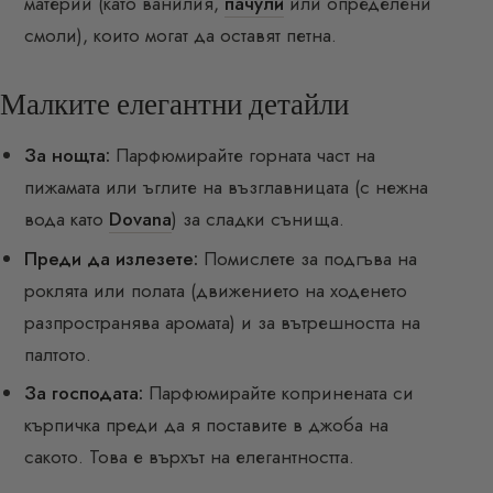
материи (като ванилия,
пачули
или определени
смоли), които могат да оставят петна.
Малките елегантни детайли
За нощта:
Парфюмирайте горната част на
пижамата или ъглите на възглавницата (с нежна
вода като
Dovana
) за сладки сънища.
Преди да излезете:
Помислете за подгъва на
роклята или полата (движението на ходенето
разпространява аромата) и за вътрешността на
палтото.
За господата:
Парфюмирайте копринената си
кърпичка преди да я поставите в джоба на
сакото. Това е върхът на елегантността.