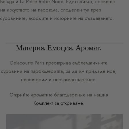
Beluga и La Petite Robe Noire. Един живот, посветен
на изкуството на парфюма, споделен тук през
суровините, акордите и историите на създаването.
Материя. Емоция. Аромат.
Delacourte Paris
преоткрива емблематичните
суровини на парфюмерията, за да им придаде нов,
неповторим и неочакван характер.
Открийте ароматите благодарение на нашия
Комплект за откриване
.