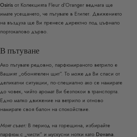
Osiris
от Колекцията Fleur d’Oranger веднага ще
имате усещането, че пътувате в Египет. Движението
на въздуха ще Ви пренесе директно под цъфнало
портокалово дърво.
В пътуване
Ако пътувате редовно, парфюмираното ветрило е
Вашият „обонятелен щит”. То може да Ви спаси от
деликатни ситуации, по-специално ако се намирате
до човек, чийто аромат Ви безпокои в транспорта.
Едно малко движение на ветрило и отново
намирате своя балон на спокойствие.
Моят съвет:
В период на горещина, избирайте
парфюм с „чисти” и мускусни нотки като
Dovana
.