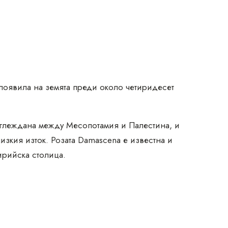
 появила на земята преди около четиридесет
отглеждана между Месопотамия и Палестина, и
зкия изток. Розата Damascena е известна и
ирийска столица.