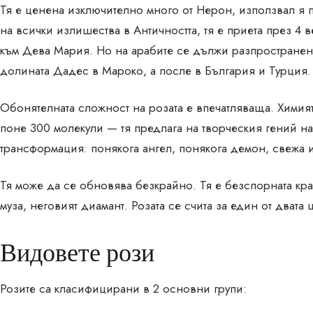
Тя е ценена изключително много от Нерон, използвал я 
на всички излишества в Античността, тя е приета през 4 в
към Дева Мария. Но на арабите се дължи разпространение
долината Дадес в Мароко, а после в България и Турция.
Обонятелната сложност на розата е впечатляваща. Химия
поне 300 молекули — тя предлага на творческия гений н
трансформация: понякога ангел, понякога демон, свежа 
Тя може да се обновява безкрайно. Тя е безспорната кра
муза, неговият диамант. Розата се счита за един от двата
Видовете рози
Розите са класифицирани в 2 основни групи: