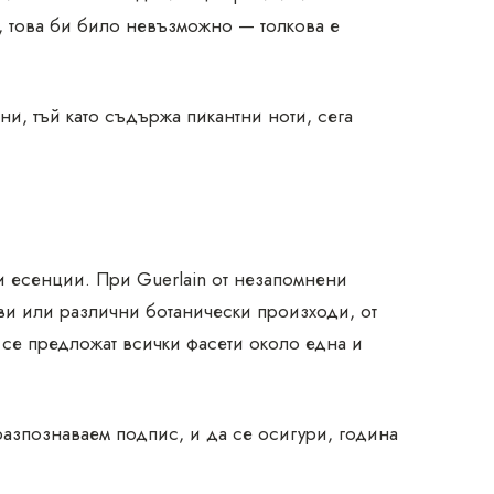
 това би било невъзможно — толкова е
ни, тъй като съдържа пикантни ноти, сега
и есенции. При Guerlain от незапомнени
ви или различни ботанически произходи, от
се предложат всички фасети около една и
разпознаваем подпис, и да се осигури, година