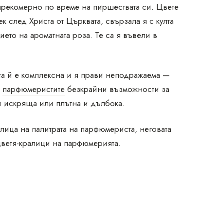
прекомерно по време на пиршествата си. Цвете
ек след Христа от Църквата, свързала я с култа
то на ароматната роза. Те са я въвели в
та й е комплексна и я прави неподражаема —
а
парфюмеристите
безкрайни възможности за
и искряща или плътна и дълбока.
лица на палитрата на парфюмериста, неговата
 цветя-кралици на парфюмерията.