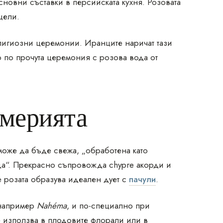
сновни съставки в персийската кухня. Розовата
цели.
лигиозни церемонии. Иранците наричат тази
о по прочута церемония с розова вода от
юмерията
може да бъде свежа, „обработена като
ща“. Прекрасно съпровожда chypre акорди и
е розата образува идеален дует с
пачули
.
 например
Nahéma
, и по-специално при
е използва в плодовите флорали или в