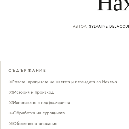
На
АВТОР:
SYLVAINE DELACOU
СЪДЪРЖАНИЕ
Розата: кралицата на цветята и легендата за Нахема
История и произход
Използване в парфюмерията
Обработка на суровината
Обонятелно описание