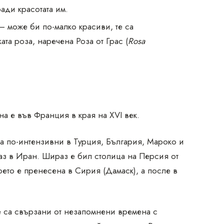
ади красотата им.
 може би по-малко красиви, те са
ата роза, наречена Роза от Грас (
Rosa
на е във Франция в края на XVI век.
а по-интензивни в Турция, България, Мароко и
аз в Иран. Шираз е бил столица на Персия от
оето е пренесена в Сирия (Дамаск), а после в
е са свързани от незапомнени времена с