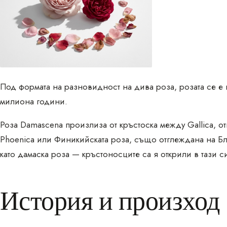
Под формата на разновидност на дива роза, розата се е
милиона години.
Роза Damascena произлиза от кръстоска между Gallica, 
Phoenica или Финикийската роза, също отглеждана на Бли
като дамаска роза — кръстоносците са я открили в тази с
История и произход