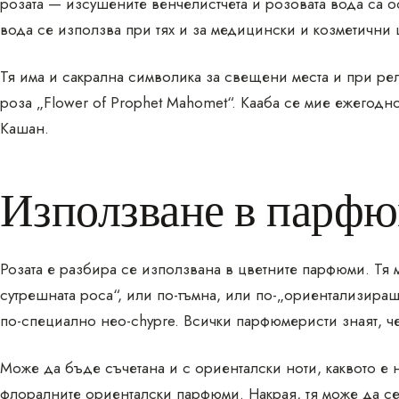
розата — изсушените венчелистчета и розовата вода са о
вода се използва при тях и за медицински и козметични 
Тя има и сакрална символика за свещени места и при ре
роза „Flower of Prophet Mahomet“. Кааба се мие ежегодн
Кашан.
Използване в парф
Розата е разбира се използвана в цветните парфюми. Тя 
сутрешната роса“, или по-тъмна, или по-„ориентализира
по-специално неo-chypre. Всички парфюмеристи знаят, ч
Може да бъде съчетана и с ориенталски ноти, каквото е
флоралните ориенталски парфюми. Накрая, тя може да с