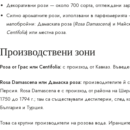
Декоративни рози — около 700 сорта, отглеждани зар
Силно ароматните рози, използвани в парфюмерията —
малобройни: Дамаската роза (
Rosa Damascena
) и Майск
Centifolia
) или местна роза.
Производствени зони
Роза от Грас или Centifolia:
с произход от Кавказ. Въведе
Rosa Damascena или Дамаска роза:
производителите й с
Персия. Rosa Damascena е с произход от района на Шир
1750 до 1794 г.; там са съществували дестилерии, след к
България и Турция.
Това са крупни производители на розова вода. Иранцит