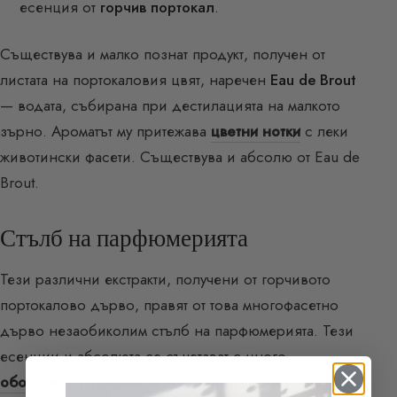
есенция от
горчив портокал
.
Съществува и малко познат продукт, получен от
листата на портокаловия цвят, наречен
Eau de Brout
— водата, събирана при дестилацията на малкото
зърно. Ароматът му притежава
цветни нотки
с леки
животински фасети. Съществува и абсолю от Eau de
Brout.
Стълб на парфюмерията
Тези различни екстракти, получени от горчивото
портокалово дърво, правят от това многофасетно
дърво незаобиколим стълб на парфюмерията. Тези
есенции и абсолюта се съчетават с много
обонятелни семейства
— омайните
ориенталски
,