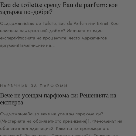
Eau de toilette срещу Eau de parfum: кое
задържа по-добре?
СъдържаниеEau de Toilette, Eau de Parfum или Extrait: Кое
наистина задържа най-добре? Истината от един
експертИлюзията на процентите: често маркетингов
аргументПаметниците на…
НАРЪЧНИК ЗА ПАРФЮМИ
Вече не усещам парфюма си: Решенията на
експерта
СъдържаниеЗащо вече не усещам парфюма си?
(Мистерията на обонятелното привикване)1. Феноменът на
обонятелната адаптация2. Капанът на прекомерното
нанасяне3. Решението: „Парфюмът-пауза“4. Трикове, за…