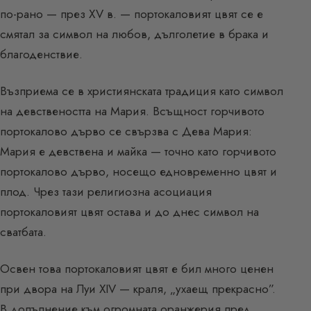
по-рано — през XV в. — портокаловият цвят се е
смятал за символ на любов, дълголетие в брака и
благоденствие.
Възприема се в християнската традиция като символ
на девствеността на Мария. Всъщност горчивото
портокалово дърво се свързва с Дева Мария:
Мария е девствена и майка — точно като горчивото
портокалово дърво, носещо едновременно цвят и
плод. Чрез тази религиозна асоциация
портокаловият цвят остава и до днес символ на
сватбата.
Освен това портокаловият цвят е бил много ценен
при двора на Луи XIV — краля, „ухаещ прекрасно”.
В допълнение към огромната оранжерия пред