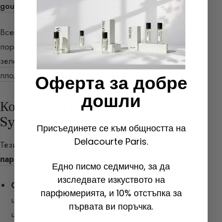
gourmand
,
мускусни
и белите цветя.
Всеки ароматен продукт, екстрахиран от горчивия
портокал, може да притежава
фасети
— свежи,
зелени
,
ароматни
, бели цветни,
цитрусови
,
плодови
, медени,
кожени
и животински.
Оферта за добре
дошли
Колекцията Портокалов Цвят на
Sylvaine Delacourte
Присъединете се към общността на
Delacourte Paris.
Тези фасети са подчертани и разработени в
парфюмите Delacourte Paris
:
Едно писмо седмично, за да
изследвате изкуството на
Osiris
: крал и бог на Древен Египет, предава
парфюмерията, и 10% отстъпка за
цялата пълнота на един великолепен портокалов
първата ви поръчка.
цвят, изправен срещу сусам.