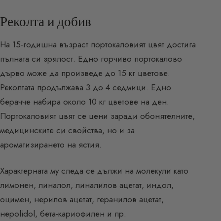
Реколта и добив
На 15-годишна възраст портокаловият цвят достига
пълната си зрялост. Едно горчиво портокалово
дърво може да произведе до 15 кг цветове.
Реколтата продължава 3 до 4 седмици. Едно
берачче набира около 10 кг цветове на ден.
Портокаловият цвят се цени заради обонятелните,
медицинските си свойства, но и за
ароматизирането на ястия.
Характерната му следа се дължи на молекули като
лимонен, линалол, линалилов ацетат, индол,
оцимен, нерилов ацетат, геранилов ацетат,
нероlidol, бета-кариофилен и пр.