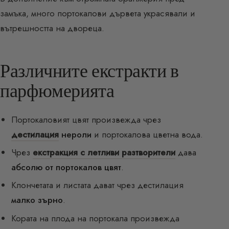
замъка, много портокалови дървета украсявали и
вътрешността на двореца.
Различните екстракти в
парфюмерията
Портокаловият цвят произвежда чрез
дестилация
нероли
и портокалова цветна вода.
Чрез
екстракция с летливи разтворители
дава
абсолю от портокалов цвят
.
Клончетата и листата дават чрез дестилация
малко зърно
.
Кората на плода на портокала произвежда