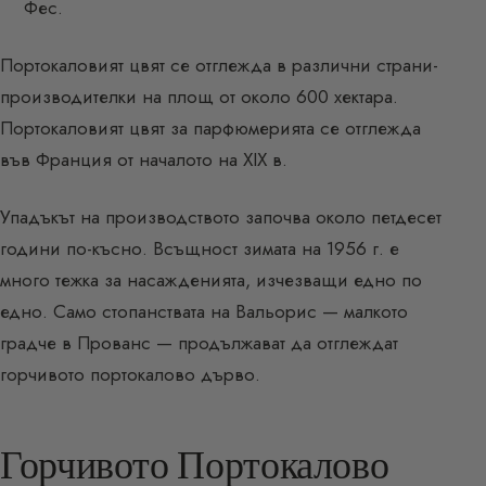
Фес.
Портокаловият цвят се отглежда в различни страни-
производителки на площ от около 600 хектара.
Портокаловият цвят за парфюмерията се отглежда
във Франция от началото на XIX в.
Упадъкът на производството започва около петдесет
години по-късно. Всъщност зимата на 1956 г. е
много тежка за насажденията, изчезващи едно по
едно. Само стопанствата на Вальорис — малкото
градче в Прованс — продължават да отглеждат
горчивото портокалово дърво.
Горчивото Портокалово