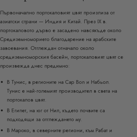
Първоначално портокаловият цвят произлиза от
азиатски страни — Индия и Китай. През IX в.
портокаловото дърво е засадено навсякъде около
Средиземноморието благодарение на арабските
завоевания. Отглеждан отначало около
средиземноморския басейн, портокаловият цвят се
произвежда днес предимно:
В Тунис, в регионите на Cap Bon и Набьол.
Тунис е най-големият производител в света на
портокалов цвят.
В Египет, на юг от Нил, където почвите са
подходящи за отглеждането му.
В Мароко, в северните региони, към Рабат и