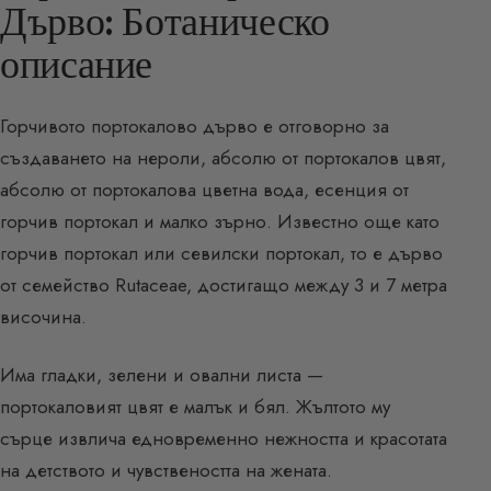
Дърво: Ботаническо
описание
Горчивото портокалово дърво е отговорно за
създаването на нероли, абсолю от портокалов цвят,
абсолю от портокалова цветна вода, есенция от
горчив портокал и малко зърно. Известно още като
горчив портокал или севилски портокал, то е дърво
от семейство Rutaceae, достигащо между 3 и 7 метра
височина.
Има гладки, зелени и овални листа —
портокаловият цвят е малък и бял. Жълтото му
сърце извлича едновременно нежността и красотата
на детството и чувствеността на жената.