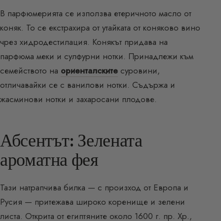
В парфюмерията се използва етеричното масло от
коняк. То се екстрахира от утайката от коняково вино
чрез хидродестилация. Конякът придава на
парфюма меки и сулфурни нотки. Принадлежи към
семейството на
ориенталските
суровини,
отличавайки се с ванилови нотки. Съдържа и
жасминови нотки и захаросани плодове.
Абсентът: Зелената
ароматна фея
Тази натрапчива билка — с произход от Европа и
Русия — притежава широко коренище и зелени
листа. Открита от египтяните около 1600 г. пр. Хр.,