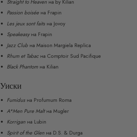
Straight to Heaven
на by Kilian
Passion boisée
на Frapin
Les jeux sont faits
на Jovoy
Speakeasy
на Frapin
Jazz Club
на Maison Margiela Replica
Rhum et Tabac
на Comptoir Sud Pacifique
Black Phantom
на Kilian
Уиски
Fumidus
на Profumum Roma
A*Men Pure Malt
на Mugler
Korrigan
на Lubin
Spirit of the Glen
на D.S. & Durga