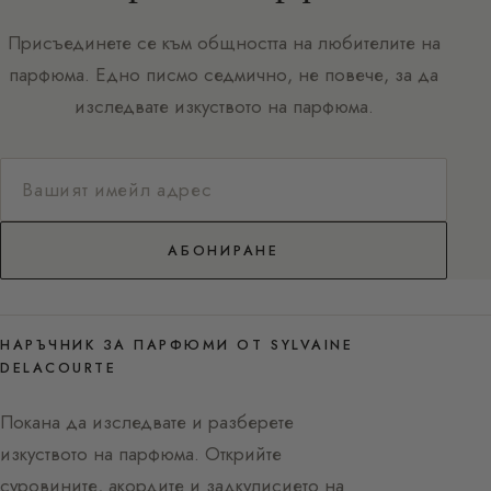
Присъединете се към общността на любителите на
парфюма. Едно писмо седмично, не повече, за да
изследвате изкуството на парфюма.
АБОНИРАНЕ
НАРЪЧНИК ЗА ПАРФЮМИ ОТ SYLVAINE
DELACOURTE
Покана да изследвате и разберете
изкуството на парфюма. Открийте
суровините, акордите и задкулисието на