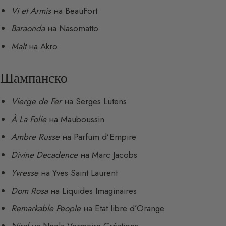
Vi et Armis
на BeauFort
Baraonda
на Nasomatto
Malt
на Akro
Шампанско
Vierge de Fer
на Serges Lutens
À La Folie
на Mauboussin
Ambre Russe
на Parfum d’Empire
Divine Decadence
на Marc Jacobs
Yvresse
на Yves Saint Laurent
Dom Rosa
на Liquides Imaginaires
Remarkable People
на Etat libre d’Orange