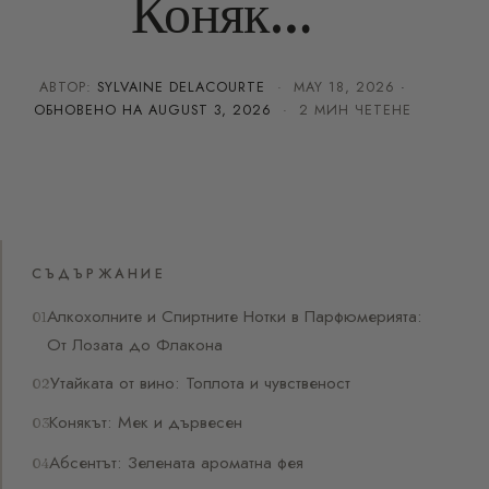
Коняк…
АВТОР:
SYLVAINE DELACOURTE
·
MAY 18, 2026
·
ОБНОВЕНО НА
AUGUST 3, 2026
· 2 МИН ЧЕТЕНЕ
СЪДЪРЖАНИЕ
Алкохолните и Спиртните Нотки в Парфюмерията:
От Лозата до Флакона
Утайката от вино: Топлота и чувственост
Конякът: Мек и дървесен
Абсентът: Зелената ароматна фея