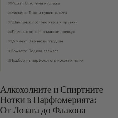
Ромът: Екзотична наслада
Уискито: Торф и пушен ечемик
Шампанското: Пенливост и празник
Лимончелото: Италиански привкус
Джинът: Хвойнови плодове
Водката: Ледена свежест
Подбор на парфюми с алкохолни нотки
Алкохолните и Спиртните
Нотки в Парфюмерията:
От Лозата до Флакона