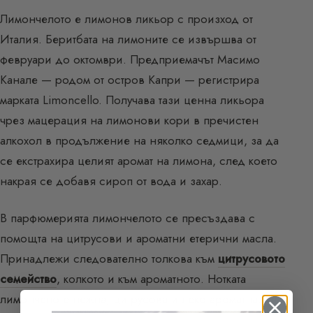
Лимончелото е лимонов ликьор с произход от
Италия. Беритбата на лимоните се извършва от
февруари до октомври. Предприемачът Масимо
Канале — родом от остров Капри — регистрира
марката Limoncello. Получава тази ценна ликьора
чрез мацерация на лимонови кори в пречистен
алкохол в продължение на няколко седмици, за да
се екстрахира целият аромат на лимона, след което
накрая се добавя сироп от вода и захар.
В парфюмерията лимончелото се пресъздава с
помощта на цитрусови и ароматни етерични масла.
Принадлежи следователно толкова към
цитрусовото
семейство
, колкото и към ароматното. Нотката
лимончело е нежна, цитрусова и леко ароматна. Тя