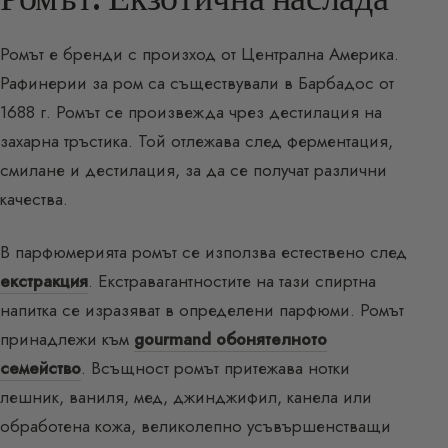
Ромът е бренди с произход от Централна Америка.
Рафинерии за ром са съществували в Барбадос от
1688 г. Ромът се произвежда чрез дестилация на
захарна тръстика. Той отлежава след ферментация,
смилане и дестилация, за да се получат различни
качества.
В парфюмерията ромът се използва естествено след
екстракция
. Екстравагантностите на тази спиртна
напитка се изразяват в определени парфюми. Ромът
принадлежи към
gourmand обонятелното
семейство
. Всъщност ромът притежава нотки
лешник, ваниля, мед, джинджифил, канела или
обработена кожа, великолепно усъвършенстващи