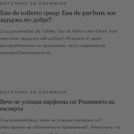
НАРЪЧНИК ЗА ПАРФЮМИ
Eau de toilette срещу Eau de parfum: кое
задържа по-добре?
СъдържаниеEau de Toilette, Eau de Parfum или Extrait: Кое
наистина задържа най-добре? Истината от един
експертИлюзията на процентите: често маркетингов
аргументПаметниците на…
НАРЪЧНИК ЗА ПАРФЮМИ
Вече не усещам парфюма си: Решенията на
експерта
СъдържаниеЗащо вече не усещам парфюма си?
(Мистерията на обонятелното привикване)1. Феноменът на