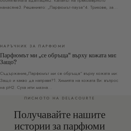
обонятелната адаптация2. Капанът на прекомерното
нанасяне3. Решението: „Парфюмът-пауза“4. Трикове, за…
НАРЪЧНИК ЗА ПАРФЮМИ
Парфюмът ми „се обръща“ върху кожата ми:
Защо?
Съдържание„Парфюмът ми се обръща“ върху кожата ми:
Защо и какво да направя?1. Химията на кожата Ви: въпрос
на pH2. Суха или мазна…
ПИСМОТО НА DELACOURTE
Получавайте нашите
истории за парфюми