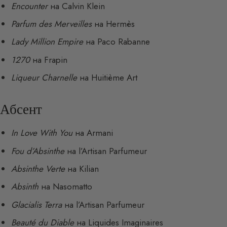
Encounter
на Calvin Klein
Parfum des Merveilles
на Hermès
Lady Million Empire
на Paco Rabanne
1270
на Frapin
Liqueur Charnelle
на Huitième Art
Абсент
In Love With You
на Armani
Fou d’Absinthe
на l’Artisan Parfumeur
Absinthe Verte
на Kilian
Absinth
на Nasomatto
Glacialis Terra
на l’Artisan Parfumeur
Beauté du Diable
на Liquides Imaginaires