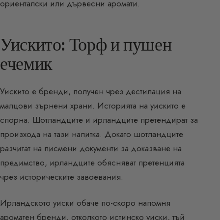
ориенталски или дървесни аромати.
Уискито: Торф и пушен
ечемик
Уискито е бренди, получен чрез дестилация на
малцови зърнени храни. Историята на уискито е
спорна. Шотландците и ирландците претендират за
произхода на тази напитка. Докато шотландците
разчитат на писмени документи за доказване на
предимство, ирландците обясняват претенцията
чрез историческите завоевания.
Ирландското уиски обаче по-скоро напомня
ароматен бренди, отколкото истинско уиски, тъй