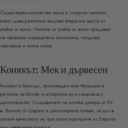
Съществува множество вина и спиртни напитки,
което дава различни видове етерични масла от
утайка от вино. Нотките от утайка от вино придават
на парфюма определена алкохолна, плодова,
чувствена и топла нотка.
Конякът: Мек и дървесен
Конякът е бренди, произведен във Франция в
региона на Коняк, а историята му е свързана с
дестилацията. Създаването на коняка датира от XV
в. Виното от Шарант е дестилирано тогава, за да се
запази качеството му при транспортиране из Европа
към северните краища.