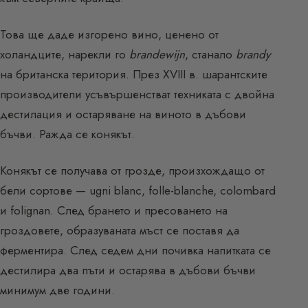
Това ще даде изгорено вино, ценено от
холандците, нарекли го
brandewijn
, станало
brandy
на британска територия. През XVIII в. шарантските
производители усъвършенстват техниката с двойна
дестилация и остаряване на виното в дъбови
бъчви. Ражда се конякът.
Конякът се получава от грозде, произхождащо от
бели сортове — ugni blanc, folle-blanche, colombard
и folignan. След брането и пресоването на
гроздовете, образуваната мъст се поставя да
ферментира. След седем дни почивка напитката се
дестилира два пъти и остарява в дъбови бъчви
минимум две години.