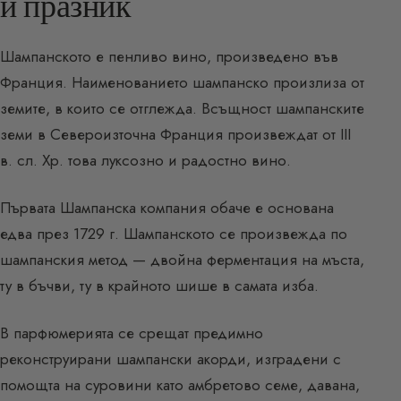
и празник
Шампанското е пенливо вино, произведено във
Франция. Наименованието шампанско произлиза от
земите, в които се отглежда. Всъщност шампанските
земи в Североизточна Франция произвеждат от III
в. сл. Хр. това луксозно и радостно вино.
Първата Шампанска компания обаче е основана
едва през 1729 г. Шампанското се произвежда по
шампанския метод — двойна ферментация на мъста,
ту в бъчви, ту в крайното шише в самата изба.
В парфюмерията се срещат предимно
реконструирани шампански акорди, изградени с
помощта на суровини като амбретово семе, давана,