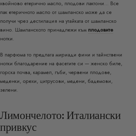
хвойново етерично масло, плодови лактони… Все
пак етеричното масло от шампанско може да се
получи чрез дестилация на утайката от шампанско
вино. Шампанското принадлежи към
плодовите
нотки.
В парфюма то предлага мириади фини и тайнствени
нотки благодарение на фасетите си — женско биле,
горска почва, карамел, гъби, червени плодове,
меденки, орехи, цитрусови, медени, бадемови,
зелени.
Лимончелото: Италиански
привкус