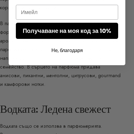
кориандър, копър, кимион.
Email
В парфюмерията джинът се пресъздава под
Получаване на моя код за 10%
формата на акорд, благодарение на множеството
ароматни растения, присъстващи едновременно в
парфюмерията и в приготвянето на тази спиртна
Не, благодаря
напитка. Джинът принадлежи към ароматното
семейство. В сърцето на парфюма придава
анисови, пикантни, ментолни, цитрусови, gourmand
и камфорови нотки.
Водката: Ледена свежест
Водката също се използва в парфюмерията.