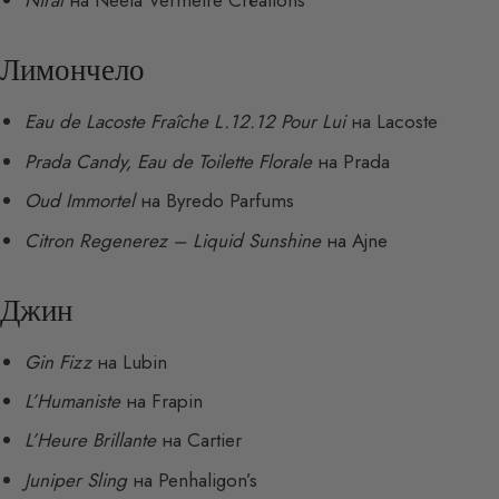
Niral
на Neela Vermeire Créations
Лимончело
Eau de Lacoste Fraîche L.12.12 Pour Lui
на Lacoste
Prada Candy, Eau de Toilette Florale
на Prada
Oud Immortel
на Byredo Parfums
Citron Regenerez – Liquid Sunshine
на Ajne
Джин
Gin Fizz
на Lubin
L’Humaniste
на Frapin
L’Heure Brillante
на Cartier
Juniper Sling
на Penhaligon’s