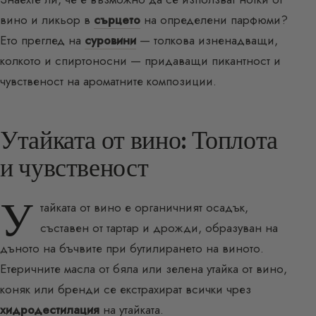
вино и ликьор в
сърцето
на определени парфюми?
Ето преглед на
суровини
— толкова изненадващи,
колкото и спиртоносни — придаващи пикантност и
чувственост на ароматните композиции.
Утайката от вино: Топлота
и чувственост
У
тайката от вино е органичният осадък,
съставен от тартар и дрожди, образуван на
дъното на бъчвите при бутилирането на виното.
Етеричните масла от бяла или зелена утайка от вино,
коняк или бренди се екстрахират всички чрез
хидродестилация
на утайката.