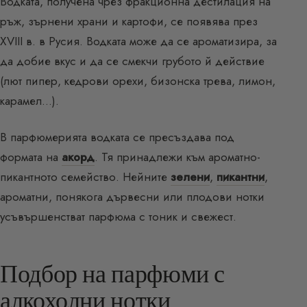
Водката, получена чрез фракционна дестилация на
ръж, зърнени храни и картофи, се появява през
XVIII в. в Русия. Водката може да се ароматизира, за
да добие вкус и да се смекчи грубото й действие
(лют пипер, кедрови орехи, бизонска трева, лимон,
карамел…).
В парфюмерията водката се пресъздава под
формата на
акорд
. Тя принадлежи към ароматно-
пикантното семейство. Нейните
зелени
,
пикантни
,
ароматни, понякога дървесни или плодови нотки
усъвършенстват парфюма с тоник и свежест.
Подбор на парфюми с
алкохолни нотки