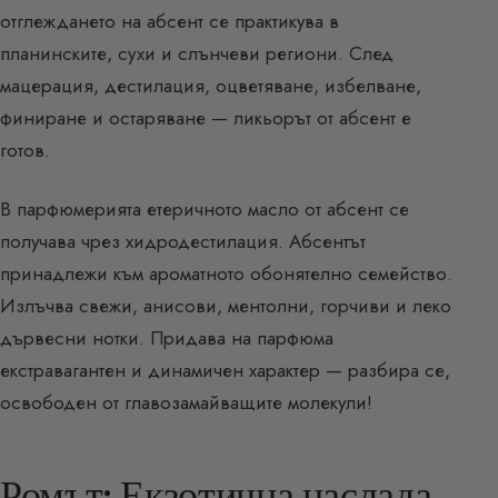
отглеждането на абсент се практикува в
планинските, сухи и слънчеви региони. След
мацерация, дестилация, оцветяване, избелване,
финиране и остаряване — ликьорът от абсент е
готов.
В парфюмерията етеричното масло от абсент се
получава чрез хидродестилация. Абсентът
принадлежи към ароматното обонятелно семейство.
Излъчва свежи, анисови, ментолни, горчиви и леко
дървесни нотки. Придава на парфюма
екстравагантен и динамичен характер — разбира се,
освободен от главозамайващите молекули!
Ромът: Екзотична наслада