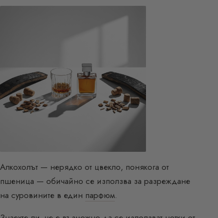
Алкохолът — нерядко от цвекло, понякога от
пшеница — обичайно се използва за разреждане
на суровините в един
парфюм
.
Знаехте ли, че е възможно да се използват нотки от