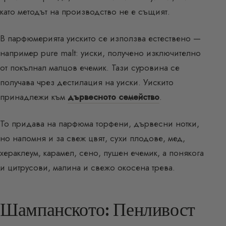
като методът на производство не е същият.
В парфюмерията уискито се използва естествено —
например pure malt: уиски, получено изключително
от покълнал малцов ечемик. Тази суровина се
получава чрез дестилация на уиски. Уискито
принадлежи към
дървесното семейство
.
То придава на парфюма торфени, дървесни нотки,
но напомня и за свеж цвят, сухи плодове, мед,
хераклеум, карамел, сено, пушен ечемик, а понякога
и цитрусови, малина и свежо окосена трева.
Шампанското: Пенливост