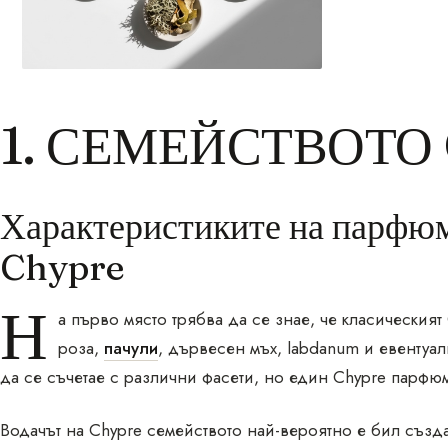
1. СЕМЕЙСТВОТО
Характеристиките на парфюм
Chypre
Н
а първо място трябва да се знае, че класическият
роза,
пачули
, дървесен мъх, labdanum и евентуа
да се съчетае с различни фасети, но един Chypre парф
Водачът на Chypre семейството най-вероятно е бил създ