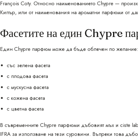
François Coty. Относно наименованието Chypre — произхо
Кипър, или от наименования на ароматни парфюми от дал
Фасетите на един Chypre п
Един Chypre парфюм може да бъде облечен по желание
със зелена фасета
с плодова фасета
с мускусна фасета
с кожена фасета
с цветна фасета
В съвременните Chypre парфюми дъбовият мъх и ciste lab
IFRA за използване на тези суровини. Въпреки това дъб