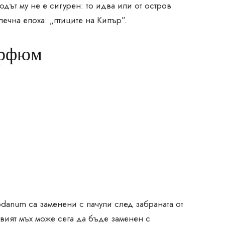
дът му не е сигурен: то идва или от остров
ечна епоха: „птиците на Кипър”.
арфюм
:
danum са заменени с пачули след забраната от
овият мъх може сега да бъде заменен с