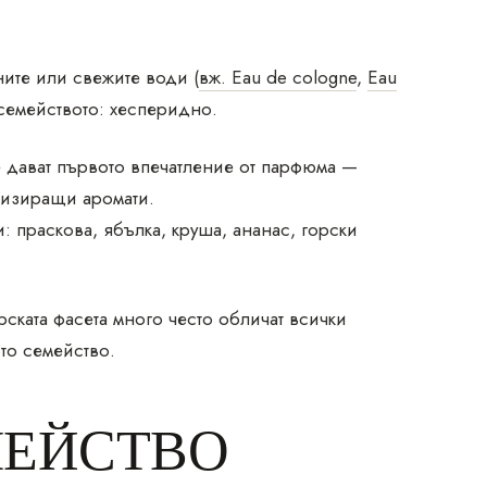
ните или свежите води (
вж. Eau de cologne
,
Eau
 семейството: хесперидно.
е дават първото впечатление от парфюма —
низиращи аромати.
и: праскова, ябълка, круша, ананас, горски
рската фасета много често обличат всички
то семейство.
МЕЙСТВО