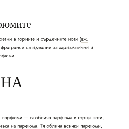
рфюмите
етни в горните и сърдечните ноти (
вж.
и фрагранси са идеални за харизматични и
арфюми.
 НА
и парфюми — тя облича парфюма в горни ноти,
ивка на парфюма. Тя облича всички парфюми,