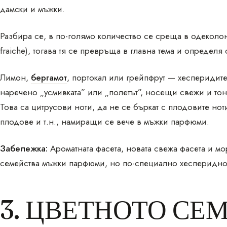
дамски и мъжки.
Разбира се, в по-голямо количество се среща в одеколо
fraiche
), тогава тя се превръща в главна тема и определя
Лимон,
бергамот
, портокал или грейпфрут — хесперидит
наречено „усмивката” или „полетът”, носещи свежи и то
Това са цитрусови ноти, да не се бъркат с плодовите нот
плодове и т.н., намиращи се вече в мъжки парфюми.
Забележка:
Ароматната фасета, новата свежа фасета и мо
семейства мъжки парфюми, но по-специално хесперидно
3. ЦВЕТНОТО СЕ