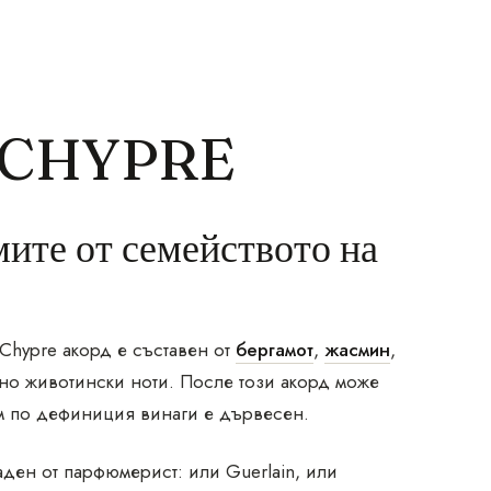
 CHYPRE
ите от семейството на
 Chypre акорд е съставен от
бергамот
,
жасмин
,
лно животински ноти. После този акорд може
юм по дефиниция винаги е дървесен.
аден от парфюмерист: или Guerlain, или