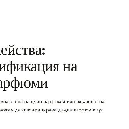
ейства:
сификация на
парфюми
авната тема на един
парфюм
и изграждането на
 можем да класифицираме даден парфюм и тук