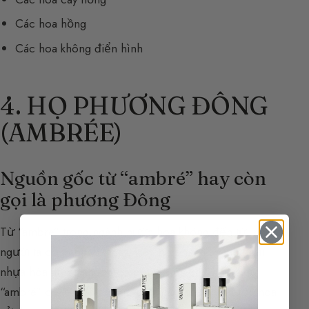
Các hoa hồng
Các hoa không điển hình
4. HỌ PHƯƠNG ĐÔNG
(AMBRÉE)
Nguồn gốc từ “ambré” hay còn
gọi là phương Đông
Từ “ambré” trong ngành nước hoa không đến từ, như
người ta có thể nghĩ ngay, viên hổ phách — một loại
nhựa hóa thạch không có bất kỳ mùi gì! Thuật ngữ
“ambré” có lẽ đến từ việc các nhà điều chế nước hoa