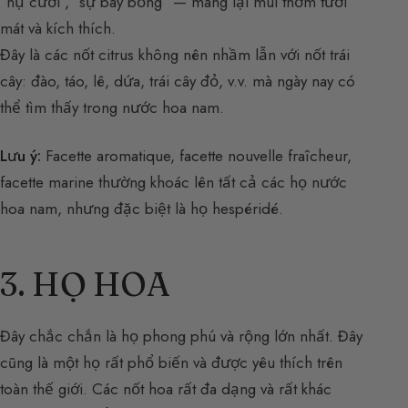
“nụ cười”, “sự bay bổng” — mang lại mùi thơm tươi
mát và kích thích.
Đây là các nốt citrus không nên nhầm lẫn với nốt trái
cây: đào, táo, lê, dứa, trái cây đỏ, v.v. mà ngày nay có
thể tìm thấy trong nước hoa nam.
Lưu ý:
Facette aromatique, facette nouvelle fraîcheur,
facette marine thường khoác lên tất cả các họ nước
hoa nam, nhưng đặc biệt là họ hespéridé.
3. HỌ HOA
Đây chắc chắn là họ phong phú và rộng lớn nhất. Đây
cũng là một họ rất phổ biến và được yêu thích trên
toàn thế giới. Các nốt hoa rất đa dạng và rất khác