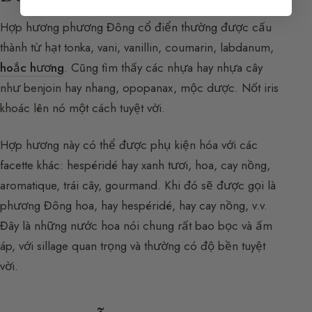
Hợp hương phương Đông cổ điển thường được cấu
thành từ hạt tonka, vani, vanillin, coumarin, labdanum,
hoắc hương
. Cũng tìm thấy các nhựa hay nhựa cây
như benjoin hay nhang, opopanax, mộc dược. Nốt iris
khoác lên nó một cách tuyệt vời.
Hợp hương này có thể được phụ kiện hóa với các
facette khác: hespéridé hay xanh tươi, hoa, cay nồng,
aromatique, trái cây, gourmand. Khi đó sẽ được gọi là
phương Đông hoa, hay hespéridé, hay cay nồng, v.v.
Đây là những nước hoa nói chung rất bao bọc và ấm
áp, với sillage quan trọng và thường có độ bền tuyệt
vời.