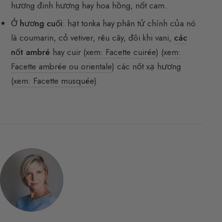
hương đinh hương hay hoa hồng, nốt cam.
Ở hương cuối
: hạt tonka hay phân tử chính của nó
là coumarin, cỏ vetiver, rêu cây, đôi khi vani,
các
nốt ambré
hay cuir (
xem: Facette cuirée
) (
xem:
Facette ambrée ou orientale
) các nốt xạ hương
(
xem: Facette musquée
).