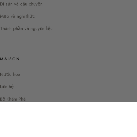
Di sản và câu chuyện
Mẹo và nghi thức
Thành phần và nguyên liệu
MAISON
Nước hoa
Liên hệ
Bộ Khám Phá
Instagram
Facebook