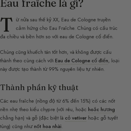
Eau fraîche là gì?
T
ừ nửa sau thế kỷ XX, Eau de Cologne truyền
cảm hứng cho Eau Fraîche. Chúng có cấu trúc
đa chiều và bền hơn so với eau de Cologne cổ điển.
Chúng cũng khuếch tán tốt hơn, và không được cấu
thành theo cùng cách với
Eau de Cologne cổ điển
, loại
này được tạo thành từ 99% nguyên liệu tự nhiên.
Thành phần kỹ thuật
Các eau fraîche (nồng độ từ 6% đến 15%) có các nốt
nền nhẹ theo kiểu chypre (với rêu, hoặc
hoắc hương
chẳng hạn) và gỗ (đặc biệt là
cỏ vetiver
hoặc gỗ tuyết
tùng) cũng như
nốt hoa nhài
.