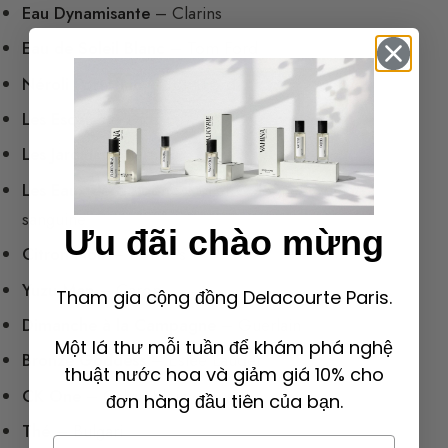
Eau Dynamisante
– Clarins
Eau de Soleil Blanc
– Tom Ford
Néroli Portofino
– Tom Ford
Les Escales
– Dior
Les Jardins
– Hermès
Les Eaux de Cologne
Atelier Cologne: Orange
sanguine
Ưu đãi chào mừng
Citron Noir
– Hermès
Yuzu Man
– Caron
Tham gia cộng đồng Delacourte Paris.
Dimanche à la Campagne
– Guerlain
Một lá thư mỗi tuần để khám phá nghệ
Bronze Goddess
– Estée Lauder
thuật nước hoa và giảm giá 10% cho
CK One
– Calvin Klein
đơn hàng đầu tiên của bạn.
Thé
– Bulgari
Email