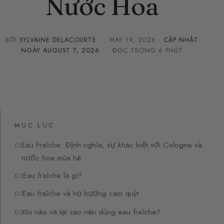
Nước Hoa
BỞI
SYLVAINE DELACOURTE
·
MAY 19, 2026
· CẬP NHẬT
NGÀY
AUGUST 7, 2026
· ĐỌC TRONG 6 PHÚT
MỤC LỤC
Eau Fraîche: Định nghĩa, sự khác biệt với Cologne và
nước hoa mùa hè
Eau fraîche là gì?
Eau fraîche và họ hương cam quýt
Khi nào và tại sao nên dùng eau fraîche?