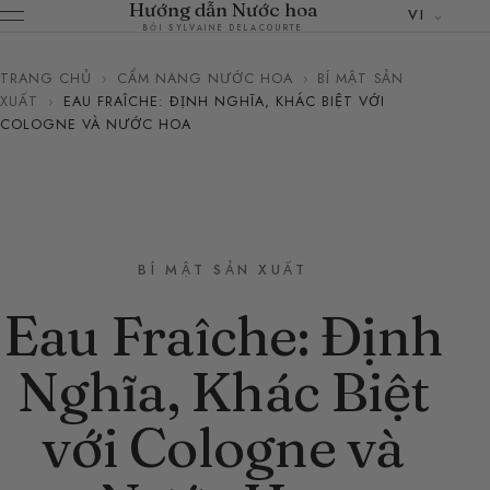
Hướng dẫn Nước hoa
VI
BỞI SYLVAINE DELACOURTE
TRANG CHỦ
›
CẨM NANG NƯỚC HOA
›
BÍ MẬT SẢN
XUẤT
›
EAU FRAÎCHE: ĐỊNH NGHĨA, KHÁC BIỆT VỚI
COLOGNE VÀ NƯỚC HOA
BÍ MẬT SẢN XUẤT
Eau Fraîche: Định
Nghĩa, Khác Biệt
với Cologne và