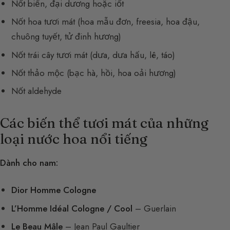
Nốt biển, đại dương hoặc iốt
Nốt hoa tươi mát (hoa mẫu đơn, freesia, hoa đậu,
chuông tuyết, tử đinh hương)
Nốt trái cây tươi mát (dưa, dưa hấu, lê, táo)
Nốt thảo mộc (bạc hà, hồi, hoa oải hương)
Nốt aldehyde
Các biến thể tươi mát của những
loại nước hoa nổi tiếng
Dành cho nam:
Dior Homme Cologne
L’Homme Idéal Cologne / Cool
– Guerlain
Le Beau Mâle
– Jean Paul Gaultier