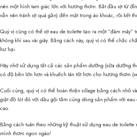
nên một hình tam giác lớn với hương thơm. Bắt đầu xịt từ đỉ
vẫn nên tránh xịt quá gần) đến mặt trong áo khoác, rồi kết t
Quý vị cũng có thể xịt eau de toilette tạo ra một “đám mây” 
không khí sau vài giây. Bằng cách này, quý vị có thể chắc c
hư hại.
Hãy nhớ sử dụng tất cả các sản phẩm dưỡng (sữa dưỡng thể
có độ bền lớn hơn và khuếch tán tốt hơn cho hương thơm (
x
Cuối cùng, quý vị có thể hoàn thiện sillage bằng cách nhỏ vài
giặt đồ lót đó với dầu gội tắm cùng dòng sản phẩm với eau de
cao.
Bằng cách tuân theo những kỹ thuật sử dụng eau de toilette 
mình thơm ngon ngào!