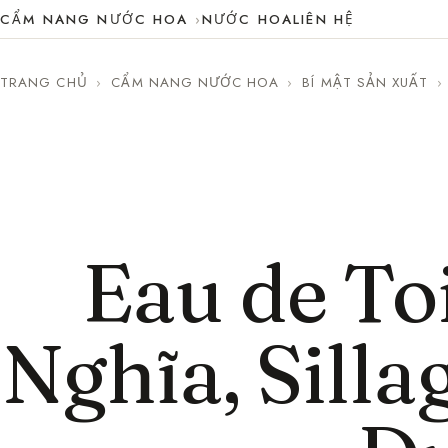
CẨM NANG NƯỚC HOA
NƯỚC HOA
LIÊN HỆ
TRANG CHỦ
›
CẨM NANG NƯỚC HOA
›
BÍ MẬT SẢN XUẤT
›
Eau de Toi
Nghĩa, Silla