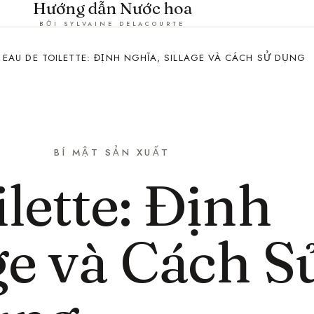
Hướng dẫn Nước hoa
BỞI SYLVAINE DELACOURTE
EAU DE TOILETTE: ĐỊNH NGHĨA, SILLAGE VÀ CÁCH SỬ DỤNG
BÍ MẬT SẢN XUẤT
lette: Định
ge và Cách S