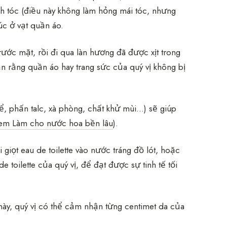
nh tóc (điều này không làm hỏng mái tóc, nhưng
húc ở vạt quần áo.
trước mặt, rồi đi qua làn hương đã được xịt trong
hắn rằng quần áo hay trang sức của quý vị không bị
, phấn talc, xà phòng, chất khử mùi…) sẽ giúp
em Làm cho nước hoa bền lâu
).
 giọt eau de toilette vào nước tráng đồ lót, hoặc
 toilette của quý vị, để đạt được sự tinh tế tối
này, quý vị có thể cảm nhận từng centimet da của