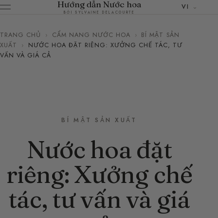
Hướng dẫn Nước hoa
VI
BỞI SYLVAINE DELACOURTE
TRANG CHỦ
›
CẨM NANG NƯỚC HOA
›
BÍ MẬT SẢN
XUẤT
›
NƯỚC HOA ĐẶT RIÊNG: XƯỞNG CHẾ TÁC, TƯ
VẤN VÀ GIÁ CẢ
BÍ MẬT SẢN XUẤT
Nước hoa đặt
riêng: Xưởng chế
tác, tư vấn và giá