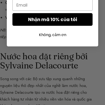
Email
Cartier:
Tại Cartier, cần tính 60.000 euro cho 2 lọ
vàng và pha lê.
Vuitton:
Khoảng 60.000 euro.
Nhận mã 10% của tôi
NB: giá được cập nhật mỗi năm, vui lòng liên hệ trực
Không, cảm ơn
tiếp với các thương hiệu này.
Nước hoa đặt riêng bởi
Sylvaine Delacourte
Song song với các Bộ sưu tập xung quanh những
nguyên liệu thô đẹp nhất của nghề làm nước hoa,
Sylvaine Delacourte tạo ra nước hoa đặt riêng cho
khách hàng tư nhân từ nhiều nền văn hóa và quốc gia