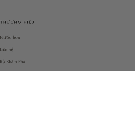
THƯƠNG HIỆU
Nước hoa
Liên hệ
Bộ Khám Phá
Instagram
Facebook
© 2026 Hướng dẫn Nước hoa của Sylvaine
Paris —
Delacourte
Pháp