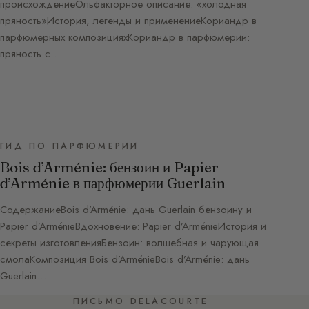
происхождениеОльфакторное описание: «холодная
пряность»История, легенды и применениеКориандр в
парфюмерных композицияхКориандр в парфюмерии:
пряность с…
ГИД ПО ПАРФЮМЕРИИ
Bois d’Arménie: бензоин и Papier
d’Arménie в парфюмерии Guerlain
СодержаниеBois d’Arménie: дань Guerlain бензоину и
Papier d’ArménieВдохновение: Papier d’ArménieИстория и
секреты изготовленияБензоин: волшебная и чарующая
смолаКомпозиция Bois d’ArménieBois d’Arménie: дань
Guerlain…
ПИСЬМО DELACOURTE