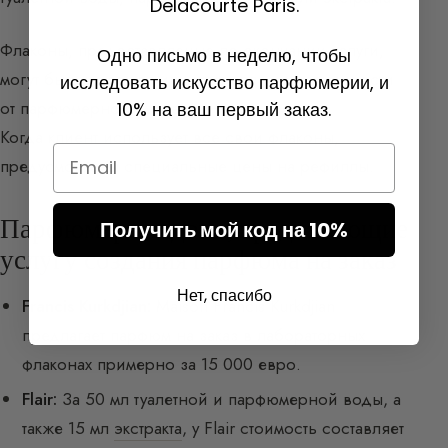
Delacourte Paris.
Флаконы, предоставляемые по окончании услуги,
Одно письмо в неделю, чтобы
могут быть из стекла или хрусталя — в зависимости
исследовать искусство парфюмерии, и
от парфюмерного дома.
10% на ваш первый заказ.
Когда клиент использует все свои флаконы,
Email
предусмотрены специальные цены на рефиллы.
Парфюмеры и дома, предлагающие
Получить мой код на 10%
услугу создания парфюма на заказ
Нет, спасибо
Francis Kurkdjian:
Maison Francis Kurkdjian
предлагает парфюм на заказ в лабораторных
флаконах примерно за 15 000 евро.
Flair:
За 50 мл туалетной и парфюмерной воды, а
также 15 мл
экстракта
, у Flair стоимость составляет