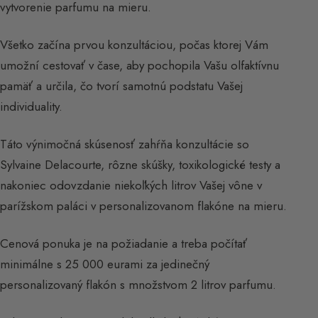
vytvorenie parfumu na mieru.
Všetko začína prvou konzultáciou, počas ktorej Vám
umožní cestovať v čase, aby pochopila Vašu olfaktívnu
pamäť a určila, čo tvorí samotnú podstatu Vašej
individuality.
Táto výnimočná skúsenosť zahŕňa konzultácie so
Sylvaine Delacourte, rôzne skúšky, toxikologické testy a
nakoniec odovzdanie niekoľkých litrov Vašej vône v
parížskom paláci v personalizovanom flakóne na mieru.
Cenová ponuka je na požiadanie a treba počítať
minimálne s 25 000 eurami za jedinečný
personalizovaný flakón s množstvom 2 litrov parfumu.