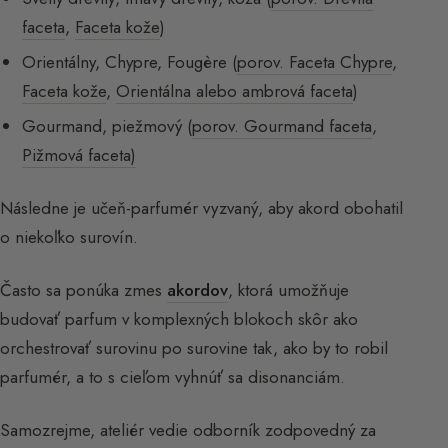
faceta
,
Faceta kože
)
Orientálny, Chypre, Fougère (
porov. Faceta Chypre
,
Faceta kože
,
Orientálna alebo ambrová faceta
)
Gourmand, piežmový (
porov. Gourmand faceta
,
Pižmová faceta)
Následne je učeň-parfumér vyzvaný, aby akord obohatil
o niekoľko surovín.
Často sa ponúka zmes
akordov
, ktorá umožňuje
budovať parfum v komplexných blokoch skôr ako
orchestrovať surovinu po surovine tak, ako by to robil
parfumér, a to s cieľom vyhnúť sa disonanciám.
Samozrejme, ateliér vedie odborník zodpovedný za