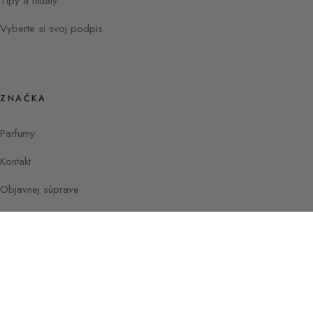
Tipy a rituály
Vyberte si svoj podpis
ZNAČKA
Parfumy
Kontakt
Objavnej súprave
Instagram
Facebook