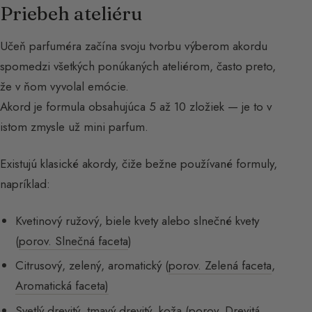
Priebeh ateliéru
Učeň parfuméra začína svoju tvorbu výberom akordu
spomedzi všetkých ponúkaných ateliérom, často preto,
že v ňom vyvolal emócie.
Akord je formula obsahujúca 5 až 10 zložiek — je to v
istom zmysle už mini parfum.
Existujú klasické akordy, čiže bežne používané formuly,
napríklad:
Kvetinový ružový, biele kvety alebo slnečné kvety
(
porov. Slnečná faceta
)
Citrusový, zelený, aromatický (
porov. Zelená faceta
,
Aromatická faceta)
Svetlý drevitý, tmavý drevitý, koža (
porov. Drevitá