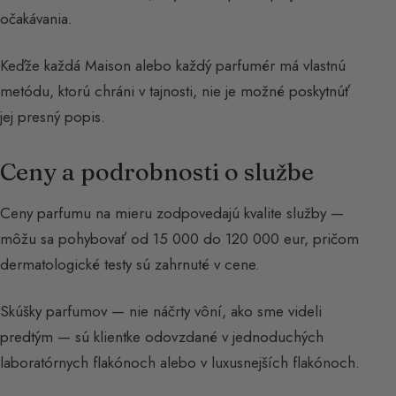
očakávania.
Keďže každá Maison alebo každý parfumér má vlastnú
metódu, ktorú chráni v tajnosti, nie je možné poskytnúť
jej presný popis.
Ceny a podrobnosti o službe
Ceny parfumu na mieru zodpovedajú kvalite služby —
môžu sa pohybovať od 15 000 do 120 000 eur, pričom
dermatologické testy sú zahrnuté v cene.
Skúšky parfumov — nie náčrty vôní, ako sme videli
predtým — sú klientke odovzdané v jednoduchých
laboratórnych flakónoch alebo v luxusnejších flakónoch.