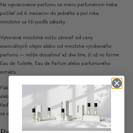
Na vypracovanie parfumu na mieru parfumérom treba
počítať od 6 mesiacov do jedného a pol roka;
množstvo sa líši podľa zákazky.
Vytvorené množstvá môžu závisieť od ceny
esenciálnych olejov alebo od množstva vyrobeného
parfumu — môže dosiahnuť až dva litre, či už vo forme
Eau de Toilette, Eau de Parfum alebo parfumového
extraktu.
Flakóny odovzdané na konci zákazky môžu byť sklenené
alebo krištáľové, podľa jednotlivých maisons.
Keď klient spotrebuje všetky flakóny, sú k dispozícii ceny
za doplnenie.
Parfuméri a maisons