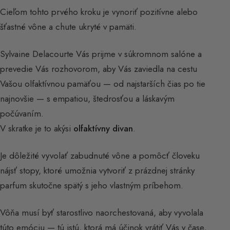
Cieľom tohto prvého kroku je vynoriť pozitívne alebo
šťastné vône a chute ukryté v pamäti.
Sylvaine Delacourte Vás prijme v súkromnom salóne a
prevedie Vás rozhovorom, aby Vás zaviedla na cestu
Vašou olfaktívnou pamäťou — od najstarších čias po tie
najnovšie — s empatiou, štedrosťou a láskavým
počúvaním.
V skratke je to akýsi
olfaktívny divan
.
Je dôležité vyvolať zabudnuté vône a pomôcť človeku
nájsť stopy, ktoré umožnia vytvoriť z prázdnej stránky
parfum skutočne spätý s jeho vlastným príbehom.
Vôňa musí byť starostlivo naorchestovaná, aby vyvolala
túto emóciu — tú istú, ktorá má účinok vrátiť Vás v čase,