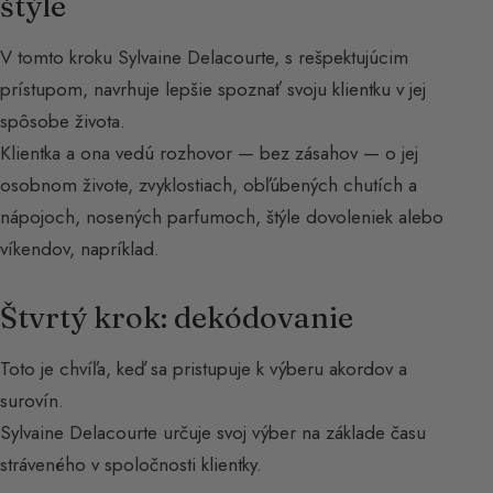
štýle
V tomto kroku Sylvaine Delacourte, s rešpektujúcim
prístupom, navrhuje lepšie spoznať svoju klientku v jej
spôsobe života.
Klientka a ona vedú rozhovor — bez zásahov — o jej
osobnom živote, zvyklostiach, obľúbených chutích a
nápojoch, nosených parfumoch, štýle dovoleniek alebo
víkendov, napríklad.
Štvrtý krok: dekódovanie
Toto je chvíľa, keď sa pristupuje k výberu akordov a
surovín.
Sylvaine Delacourte určuje svoj výber na základe času
stráveného v spoločnosti klientky.