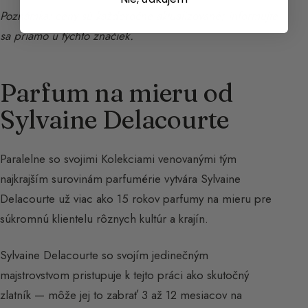
Poznámka: ceny sú každoročne aktualizované; informujte
sa priamo u týchto značiek.
Parfum na mieru od
Sylvaine Delacourte
Paralelne so svojimi Kolekciami venovanými tým
najkrajším surovinám parfumérie vytvára Sylvaine
Delacourte už viac ako 15 rokov parfumy na mieru pre
súkromnú klientelu rôznych kultúr a krajín.
Sylvaine Delacourte so svojím jedinečným
majstrovstvom pristupuje k tejto práci ako skutočný
zlatník — môže jej to zabrať 3 až 12 mesiacov na