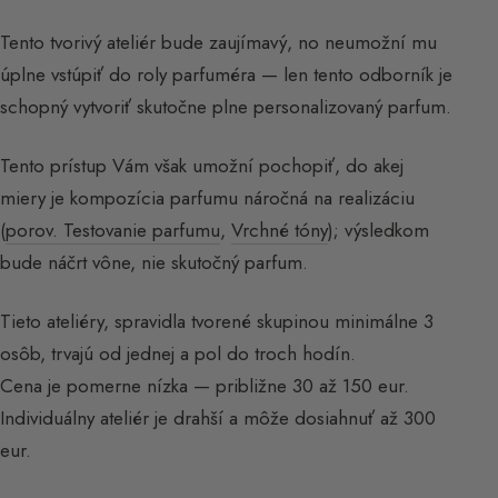
Tento tvorivý ateliér bude zaujímavý, no neumožní mu
úplne vstúpiť do roly parfuméra — len tento odborník je
schopný vytvoriť skutočne plne personalizovaný parfum.
Tento prístup Vám však umožní pochopiť, do akej
miery je kompozícia parfumu náročná na realizáciu
(
porov. Testovanie parfumu
,
Vrchné tóny
); výsledkom
bude náčrt vône, nie skutočný parfum.
Tieto ateliéry, spravidla tvorené skupinou minimálne 3
osôb, trvajú od jednej a pol do troch hodín.
Cena je pomerne nízka — približne 30 až 150 eur.
Individuálny ateliér je drahší a môže dosiahnuť až 300
eur.