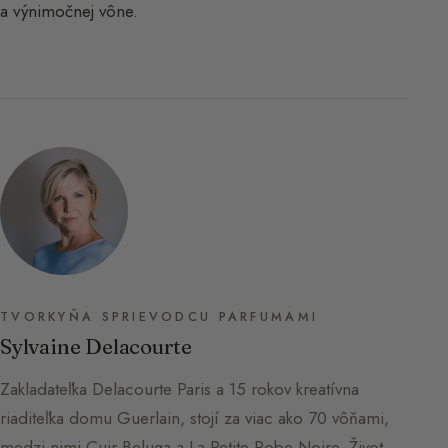
a výnimočnej vône.
TVORKYŇA SPRIEVODCU PARFUMAMI
Sylvaine Delacourte
Zakladateľka Delacourte Paris a 15 rokov kreatívna
riaditeľka domu Guerlain, stojí za viac ako 70 vôňami,
medzi nimi Cuir Beluga a La Petite Robe Noire. Život