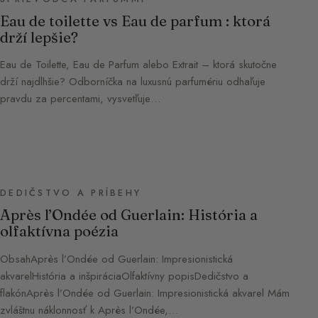
Eau de toilette vs Eau de parfum : ktorá
drží lepšie?
Eau de Toilette, Eau de Parfum alebo Extrait – ktorá skutočne
drží najdlhšie? Odborníčka na luxusnú parfumériu odhaľuje
pravdu za percentami, vysvetľuje…
DEDIČSTVO A PRÍBEHY
Après l’Ondée od Guerlain: História a
olfaktívna poézia
ObsahAprès l’Ondée od Guerlain: Impresionistická
akvarelHistória a inšpiráciaOlfaktívny popisDedičstvo a
flakónAprès l’Ondée od Guerlain: Impresionistická akvarel Mám
zvláštnu náklonnosť k Après l’Ondée,…