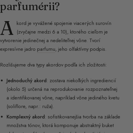
parfumérii?
A
kord je vyvážené spojenie viacerých surovín
(zvyčajne medzi 6 a 10), ktorého cieľom je
vytvorenie jedinečnej a nedeliteľnej vône. Tvorí
expresívne jadro
parfumu
, jeho olfaktívny podpis.
Rozlišujeme dva typy akordov podľa ich zložitosti:
Jednoduchý akord
: zostava niekoľkých ingrediencií
(okolo 5) určená na reprodukovanie rozpoznateľnej
a identifikovanej vône, napríklad vône jediného kvetu
(soliflore, napr.: ruža).
Komplexný akord
: sofistikovanejšia tvorba na základe
množstva tónov, ktorá komponuje abstraktný buket