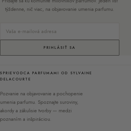
Pridajte sa ku komunite milovníkov parfumov. Jeden list
týždenne, nič viac, na objavovanie umenia parfumu.
PRIHLÁSIŤ SA
SPRIEVODCA PARFUMAMI OD SYLVAINE
DELACOURTE
Pozvanie na objavovanie a pochopenie
umenia parfumu. Spoznajte suroviny,
akordy a zákulisie tvorby — medzi
poznaním a inšpiráciou.