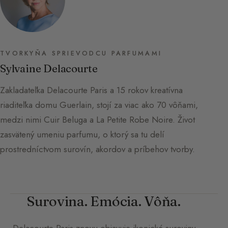
TVORKYŇA SPRIEVODCU PARFUMAMI
Sylvaine Delacourte
Zakladateľka Delacourte Paris a 15 rokov kreatívna
riaditeľka domu Guerlain, stojí za viac ako 70 vôňami,
medzi nimi Cuir Beluga a La Petite Robe Noire. Život
zasvätený umeniu parfumu, o ktorý sa tu delí
prostredníctvom surovín, akordov a príbehov tvorby.
Surovina. Emócia. Vôňa.
Delacourte Paris
znovu objavuje ikonické suroviny