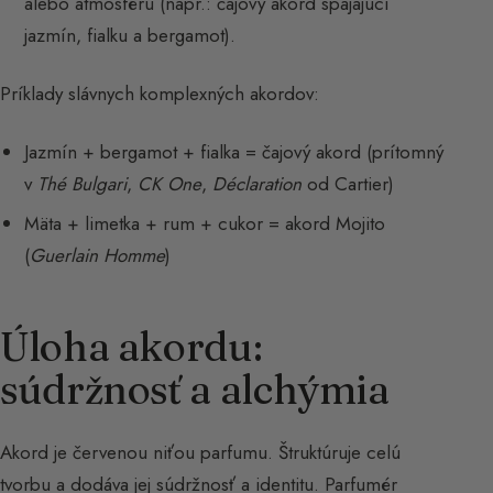
alebo atmosféru (napr.: čajový akord spájajúci
jazmín, fialku a bergamot).
Príklady slávnych komplexných akordov:
Jazmín + bergamot + fialka = čajový akord (prítomný
v
Thé Bulgari
,
CK One
,
Déclaration
od Cartier)
Mäta + limetka + rum + cukor = akord Mojito
(
Guerlain Homme
)
Úloha akordu:
súdržnosť a alchýmia
Akord je červenou niťou parfumu. Štruktúruje celú
tvorbu a dodáva jej súdržnosť a identitu. Parfumér