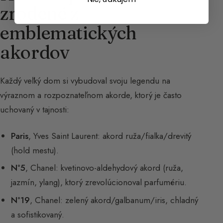
zrodené z
emblematických
akordov
Každý veľký dom si vybudoval svoju legendu na
výraznom a rozpoznateľnom akorde, ktorý je často
uchovaný v tajnosti:
Paris
, Yves Saint Laurent: akord ruža/fialka/drevitý
(hold mestu).
N°5
, Chanel: kvetinovo-aldehydový akord (ruža,
jazmín, ylang), ktorý zrevolúcionoval parfumériu.
N°19
, Chanel: zelený akord/galbanum/iris, chladný
a sofistikovaný.