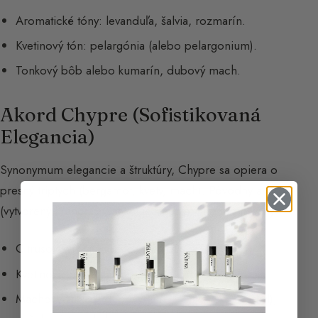
Aromatické tóny: levanduľa, šalvia, rozmarín.
Kvetinový tón: pelargónia (alebo pelargonium).
Tonkový bôb alebo kumarín, dubový mach.
Akord Chypre (Sofistikovaná
Elegancia)
Synonymum elegancie a štruktúry, Chypre sa opiera o
presný triptych (bergamot, kvety, mach). Pôvodný akord
(vytvorený François Cotym) je dnes prísne regulovaný.
Citrusový vrchný tón: bergamot.
Kvetinové srdce: jazmín, ruža.
Machový základ: dubový mach (syntetický Evernyl),