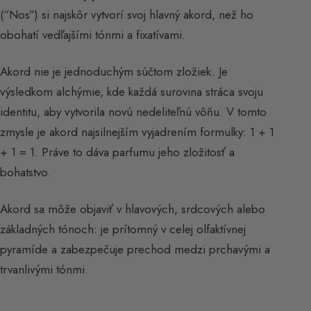
(“Nos”) si najskôr vytvorí svoj hlavný akord, než ho
obohatí vedľajšími tónmi a fixatívami.
Akord nie je jednoduchým súčtom zložiek. Je
výsledkom alchýmie, kde každá surovina stráca svoju
identitu, aby vytvorila novú nedeliteľnú vôňu. V tomto
zmysle je akord najsilnejším vyjadrením formulky: 1 + 1
+ 1 = 1. Práve to dáva parfumu jeho zložitosť a
bohatstvo.
Akord sa môže objaviť v hlavových, srdcových alebo
základných tónoch: je prítomný v celej olfaktívnej
pyramíde a zabezpečuje prechod medzi prchavými a
trvanlivými tónmi.