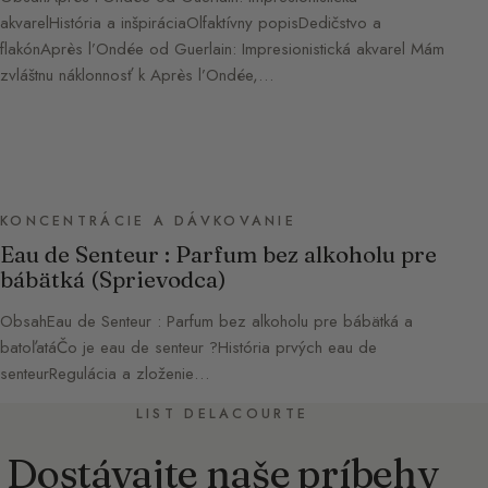
akvarelHistória a inšpiráciaOlfaktívny popisDedičstvo a
flakónAprès l’Ondée od Guerlain: Impresionistická akvarel Mám
zvláštnu náklonnosť k Après l’Ondée,…
KONCENTRÁCIE A DÁVKOVANIE
Eau de Senteur : Parfum bez alkoholu pre
bábätká (Sprievodca)
ObsahEau de Senteur : Parfum bez alkoholu pre bábätká a
batoľatáČo je eau de senteur ?História prvých eau de
senteurRegulácia a zloženie…
LIST DELACOURTE
Dostávajte naše príbehy