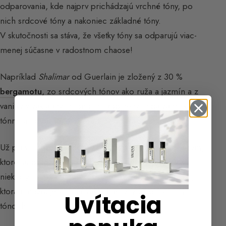
odparovania, kde najprv prichádzajú vrchné tóny, po
nich srdcové tóny a nakoniec základné tóny.
V skutočnosti sa stáva, že všetky tóny sa odparujú viac-
menej súčasne v radostnom chaose!
Napríklad
Shalimar
od Guerlain je zložený z 30 %
bergamotu
, zo srdcových tónov ako ruža a jazmín a z
vanilky v základných tónoch, doplnených balzamickými
tónmi a tónmi kože, dreva a živočíšnych ingrediencií.
Už pri vrchných tónoch je možné vnímať vanilkové tóny,
ktoré sú pritom zaradené do základných tónov. V
niektorých vôňach totiž existuje akási transparentnosť,
ktorá umožňuje vnímať základné tóny už pri vrchných
Uvítacia
tónoch.