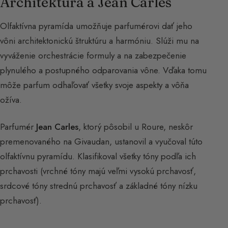
Architektúra a Jean Carles
Olfaktívna pyramída umožňuje parfumérovi dať jeho
vôni architektonickú štruktúru a harmóniu. Slúži mu na
vyváženie orchestrácie formuly a na zabezpečenie
plynulého a postupného odparovania vône. Vďaka tomu
môže parfum odhaľovať všetky svoje aspekty a vôňa
ožíva.
Parfumér
Jean Carles
, ktorý pôsobil u Roure, neskôr
premenovaného na Givaudan, ustanovil a vyučoval túto
olfaktívnu pyramídu. Klasifikoval všetky tóny podľa ich
prchavosti (vrchné tóny majú veľmi vysokú prchavosť,
srdcové tóny strednú prchavosť a základné tóny nízku
prchavosť).