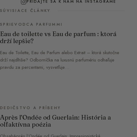
PRIDAJTE SA K NÁM NA INSTAGRAME
SÚVISIACE ČLÁNKY
SPRIEVODCA PARFUMMI
Eau de toilette vs Eau de parfum : ktorá
drží lepšie?
Eau de Toilette, Eau de Parfum alebo Extrait – ktorá skutočne
drží najdlhšie? Odborníčka na luxusnú parfumériu odhaľuje
pravdu za percentami, vysvetľuje…
DEDIČSTVO A PRÍBEHY
Après l’Ondée od Guerlain: História a
olfaktívna poézia
ObsahAprès l’Ondée od Guerlain: Impresionistická