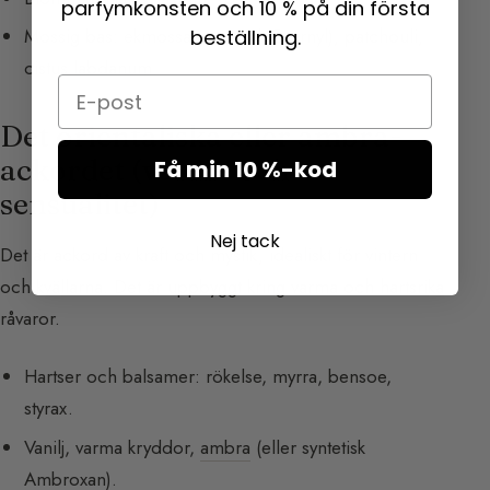
parfymkonsten och 10 % på din första
Mossig bas: ekmossa (syntetisk Evernyl),
patchouli
,
beställning.
cistus labdanum.
Email
Det orientaliska eller ambra-
ackordet (värme och
Få min 10 %-kod
sensualitet)
Nej tack
Det är ackord av kraft och mystik, idealiskt för vintern
och kvällarna. Det är uppbyggt kring varma och hartsrika
råvaror.
Hartser och balsamer: rökelse, myrra, bensoe,
styrax.
Vanilj, varma kryddor,
ambra
(eller syntetisk
Ambroxan).