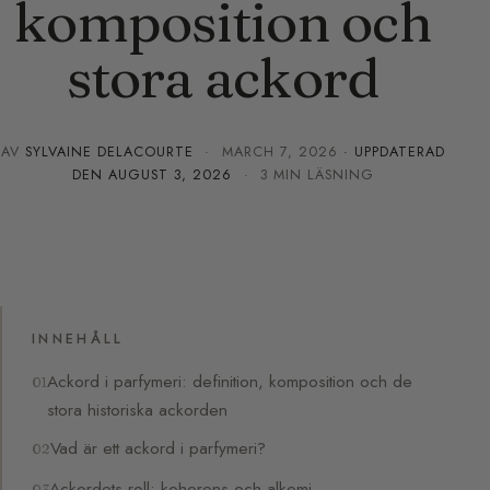
komposition och
stora ackord
AV
SYLVAINE DELACOURTE
·
MARCH 7, 2026
· UPPDATERAD
DEN
AUGUST 3, 2026
· 3 MIN LÄSNING
INNEHÅLL
Ackord i parfymeri: definition, komposition och de
stora historiska ackorden
Vad är ett ackord i parfymeri?
Ackordets roll: koherens och alkemi