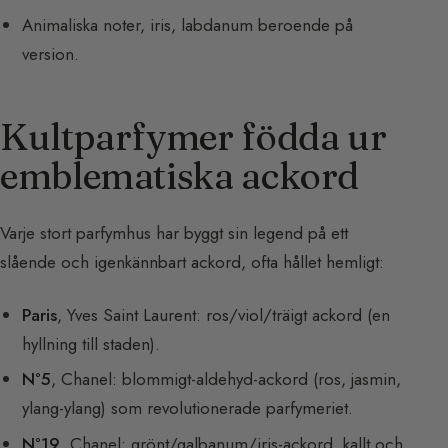
Animaliska noter, iris, labdanum beroende på
version.
Kultparfymer födda ur
emblematiska ackord
Varje stort parfymhus har byggt sin legend på ett
slående och igenkännbart ackord, ofta hållet hemligt:
Paris
, Yves Saint Laurent: ros/viol/träigt ackord (en
hyllning till staden).
N°5
, Chanel: blommigt-aldehyd-ackord (ros, jasmin,
ylang-ylang) som revolutionerade parfymeriet.
N°19
, Chanel: grönt/galbanum/iris-ackord, kallt och