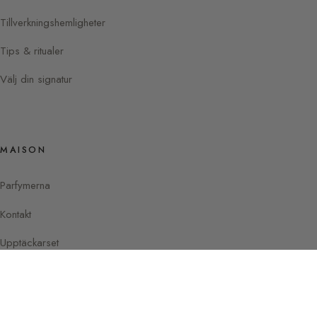
Tillverkningshemligheter
Tips & ritualer
Välj din signatur
MAISON
Parfymerna
Kontakt
Upptäckarset
Instagram
Facebook