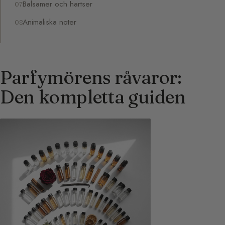
Balsamer och hartser
Animaliska noter
Parfymörens råvaror:
Den kompletta guiden