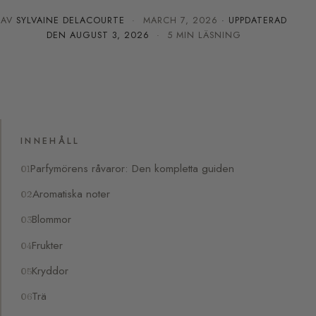
AV
SYLVAINE DELACOURTE
·
MARCH 7, 2026
· UPPDATERAD
DEN
AUGUST 3, 2026
· 5 MIN LÄSNING
INNEHÅLL
Parfymörens råvaror: Den kompletta guiden
Aromatiska noter
Blommor
Frukter
Kryddor
Trä