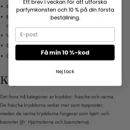
Ett brev i veckan för att utforska
Gula frukter:
persika, plommon, aprikos.
parfymkonsten och 10 % på din första
Exotiska frukter:
kokos, mango, ananas, banan,
beställning.
passionsfrukt.
Email
Vattenrika frukter:
melon, vattenmelon.
Saftiga frukter:
päron och äpple, litchi, kiwi.
Få min 10 %-kod
Övriga frukter:
fikon.
Nej tack
Kryddor
Det finns två kategorier av kryddor: fräscha och varma.
De fräscha kryddorna verkar mer som toppnoter,
medan de varma kryddorna fungerar som hjärt- och
basnoter (
jfr. Hjärtnoterna
och
basnoterna
).