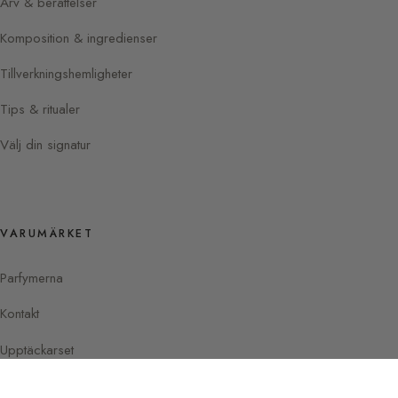
Arv & berättelser
Komposition & ingredienser
Tillverkningshemligheter
Tips & ritualer
Välj din signatur
VARUMÄRKET
Parfymerna
Kontakt
Upptäckarset
Instagram