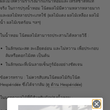
ผลไม้ให้ความร่าเริงมากแก่น้ำหอมและให้รสชาติที่แท้
จริง ในการปรุงน้ำหอม โน้ตผลไม้มีความหลากหลายมาก
และผลไม้หลายประเภทใช้ (ผลไม้แดง ผลไม้เหลือง ผลไม้
น้ำ ผลไม้เขตร้อน ฯลฯ)
ในน้ำหอม โน้ตผลไม้สามารถประสานได้หลายวิธี :
ในลักษณะสด ละเอียดอ่อน และไม่หวาน เพื่อประกอบ
ส้มหรือดอกไม้สด เป็นต้น
ในลักษณะที่เน้นลายเซ็นกูร์มัองอย่างชัดเจน
ข้อควรทราบ : ไม่ควรสับสนโน้ตผลไม้กับโน้ต
Hespéridée ซึ่งได้จากส้ม (
ดู ด้าน Hespéridée
)
ในบรรดาผลไม้ที่มีสำหรับนักปรุงน้ำหอม :