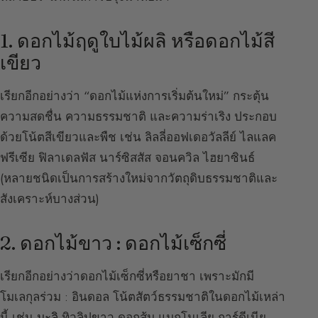
1. ดอกไม้ฤดูใบไม้ผลิ หรือดอกไม้สี
เขียว
เรียกอีกอย่างว่า “ดอกไม้แห่งการเริ่มต้นใหม่” กระตุ้น
ความสดชื่น ความธรรมชาติ และความร่าเริง ประกอบ
ด้วยโน้ตสีเขียวและพืช เช่น ลิลลี่ออฟเดอวัลลีย์ ไลแลค
ฟรีเซีย ฟิลาเดลฟัส นาร์ซิสสัส จอนควิล ไฮยาซินธ์
(หลายชนิดเป็นการสร้างใหม่จากวัตถุดิบธรรมชาติและ
สังเคราะห์บางส่วน)
2. ดอกไม้ขาว : ดอกไม้เซ็กซี่
เรียกอีกอย่างว่าดอกไม้เซ็กซี่หรือยาชา เพราะมักมี
โมเลกุลร่วม : อินดอล โน้ตสัตว์ธรรมชาติในดอกไม้เหล่า
นี้ เช่น
มะลิ
ทิวลิปขาว ดอกส้ม แมกโนเลีย การ์ดีเนีย