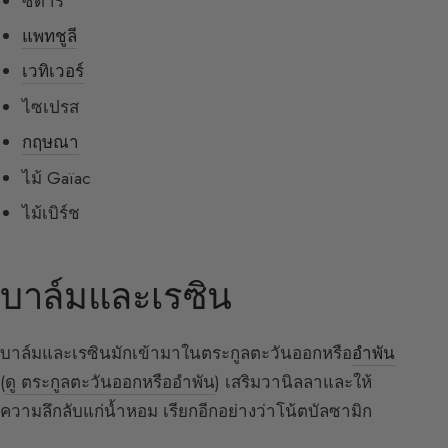
ซีดาร์
แพทชูลี
เวทิเวอร์
ไซเปรส
กฤษณา
ไม้ Gaïac
ไม้เบิร์ช
บาล์มและเรซิน
บาล์มและเรซินมักเข้ามาในตระกูลตะวันออกหรือ
อำพัน
(
ดู ตระกูลตะวันออกหรืออำพัน
) เสริมวานิลลาและให้
ความลึกลับแก่น้ำหอม เรียกอีกอย่างว่าโน้ตบัลซามิก