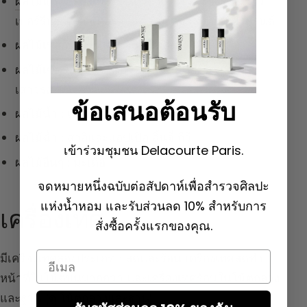
ผลไม้แดง
:
ราสเบอร์รี สตรอว์เบอร์รี เชอร์รี่ สตรอว์
เบอร์รีป่า แบล็กเคอร์แรนต์ และดอกแบล็กเคอร์แรนต์
ผลไม้เหลือง :
พีช พลัม แอปริคอต
ผลไม้เขตร้อน :
มะพร้าว มะม่วง สับปะรด กล้วย
เสาวรส
ข้อเสนอต้อนรับ
ผลไม้น้ำ :
เมลอน แตงโม
ผลไม้ฉ่ำ :
สาลี่และแอปเปิล ลิ้นจี่ กีวี
เข้าร่วมชุมชน Delacourte Paris.
ผลไม้อื่นๆ :
มะเดื่อ
จดหมายหนึ่งฉบับต่อสัปดาห์เพื่อสำรวจศิลปะ
แห่งน้ำหอม และรับส่วนลด 10% สำหรับการ
เครื่องเทศ
สั่งซื้อครั้งแรกของคุณ.
Email
มีเครื่องเทศสองประเภท : สดและร้อน เครื่องเทศสดทำ
หน้าที่ในโน้ตบนมากกว่า และเครื่องเทศร้อนในโน้ตกลาง
และฐาน (
ดู โน้ตกลาง
และ
ฐาน
)