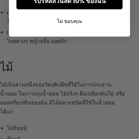
รับรหัสส่วนลด 10% ของฉัน
เครื่องเทศสด :
กระวาน ผักชี พริกไทยชมพู พริกไทย
Timut ขิง ผลจูนิเปอร์
ไม่ ขอบคุณ
เครื่องเทศร้อน :
ลูกจันทน์เทศและดอก อบเชย พริก
ไทยต่างๆ หญ้าฝรั่น ผลพริก
ไม้
ไม้เป็นส่วนหนึ่งของวัตถุดิบพืชที่ใช้ในการประสาน
น้ำหอม ในการปรุงน้ำหอม ไม้จริงๆ คือเปลือกต้นไม้ หรือ
มอสหรือเรซินของมัน มีไม้หลายชนิดที่ใช้ในน้ำหอม
ได้แก่ :
ไม้จันทน์