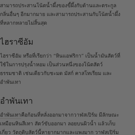
สามารถประสานโน้ตน้ำผึ้งของขี้ผึ้งกับด้านและตระกูล
กลิ่นอื่นๆ อีกมากมาย และสามารถประสานกับโน้ตน้ำผึ้ง
ที่หลากหลายไม่สิ้นสุด
ไฮราซีอัม
ไฮราซีอัม หรือที่เรียกว่า “หินแอฟริกา” เป็นน้ำมันสัตว์ที่
ใช้ในการปรุงน้ำหอม เป็นส่วนหนึ่งของโน้ตสัตว์
ธรรมชาติ เช่นเดียวกับชะมด มัสก์ คาสโทเรียม และ
อำพันเทา
อำพันเทา
อำพันเทา
คือก้อนที่หลั่งออกมาจากวาฬสเปิร์ม มีลักษณะ
เหมือนหินสีเทา สัตว์ขับออกมา ลอยบนผิวน้ำ แล้วเก็บ
เกี่ยว วัตถุดิบสัตว์นี้หายากมากและแพงมาก วาฬสเปิร์ม