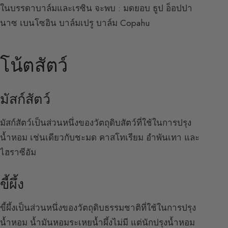
ในบรรดาบาล์มและเรซิน จะพบ : มดยอบ ธูป อ็อปปา
นาซ เบนโซอิน บาล์มเปรู บาล์ม Copahu
โน้ตสัตว์
มัสก์สัตว์
มัสก์สัตว์
เป็นส่วนหนึ่งของวัตถุดิบสัตว์ที่ใช้ในการปรุง
น้ำหอม เช่นเดียวกับชะมด คาสโทเรียม อำพันเทา และ
ไฮราซีอัม
ขี้ผึ้ง
ขี้ผึ้งเป็นส่วนหนึ่งของวัตถุดิบธรรมชาติที่ใช้ในการปรุง
น้ำหอม น้ำมันหอมระเหยน้ำผึ้งไม่มี แต่นักปรุงน้ำหอม