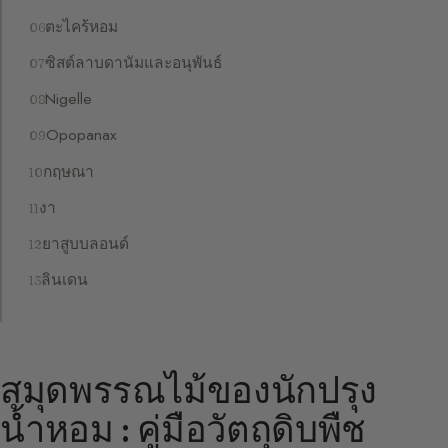
ตะไคร้หอม
ซิสต์ลาบดานัมและอนุพันธ์
Nigelle
Opopanax
กฤษณา
งา
ยาสูบบลอนด์
ลินเดน
สมุดพรรณไม้ของนักปรุง
น้ำหอม : คู่มือวัตถุดิบพืช