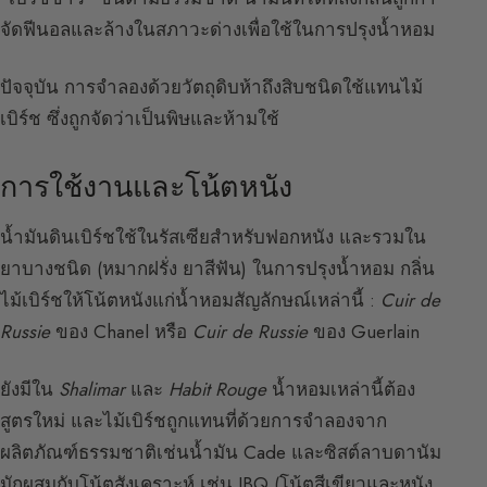
จัดฟีนอลและล้างในสภาวะด่างเพื่อใช้ในการปรุงน้ำหอม
ปัจจุบัน การจำลองด้วยวัตถุดิบห้าถึงสิบชนิดใช้แทนไม้
เบิร์ช ซึ่งถูกจัดว่าเป็นพิษและห้ามใช้
การใช้งานและโน้ตหนัง
น้ำมันดินเบิร์ชใช้ในรัสเซียสำหรับฟอกหนัง และรวมใน
ยาบางชนิด (หมากฝรั่ง ยาสีฟัน) ในการปรุงน้ำหอม กลิ่น
ไม้เบิร์ชให้โน้ตหนังแก่น้ำหอมสัญลักษณ์เหล่านี้ :
Cuir de
Russie
ของ Chanel หรือ
Cuir de Russie
ของ Guerlain
ยังมีใน
Shalimar
และ
Habit Rouge
น้ำหอมเหล่านี้ต้อง
สูตรใหม่ และไม้เบิร์ชถูกแทนที่ด้วยการจำลองจาก
ผลิตภัณฑ์ธรรมชาติเช่นน้ำมัน Cade และซิสต์ลาบดานัม
มักผสมกับโน้ตสังเคราะห์ เช่น IBQ (โน้ตสีเขียวและหนัง