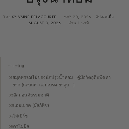
โดย
SYLVAINE DELACOURTE
·
MAY 20, 2026
· อัปเดตเมื่อ
AUGUST 3, 2026
· อ่าน 1 นาที
สารบัญ
สมุดพรรณไม้ของนักปรุงน้ำหอม : คู่มือวัตถุดิบพืชหา
ยาก (กฤษณา แอมเบรต ยาสูบ…)
อัลมอนด์ธรรมชาติ
แอมเบรต (มัสก์พืช)
ไม้เบิร์ช
คาโมมิล