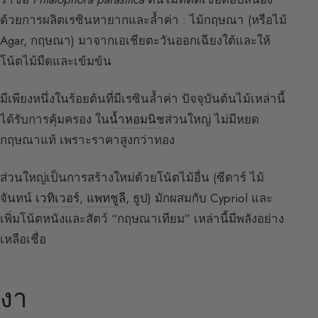
ด้วยการผลิตเรซินหายากและล้ำค่า : ไม้กฤษณา (หรือไม้
Agar, กฤษณา) มาจากเอเชียตะวันออกเฉียงใต้และให้
โน้ตไม้มืดและเข้มข้น
มีเพียงหนึ่งในร้อยต้นที่มีเรซินล้ำค่า ปัจจุบันต้นไม้เหล่านี้
ได้รับการคุ้มครอง ใน
น้ำหอมนิช
ส่วนใหญ่ ไม่มีหยด
กฤษณาแท้ เพราะราคาสูงกว่าทอง
ส่วนใหญ่เป็นการสร้างใหม่ด้วยโน้ตไม้อื่น (ซีดาร์ ไม้
จันทน์
เวทิเวอร์
,
แพทชูลี
, ธูป) มักผสมกับ Cypriol และ
เพิ่มโน้ตหนังและสัตว์ “กฤษณาเทียม” เหล่านี้มีพลังอย่าง
เหลือเชื่อ
งา