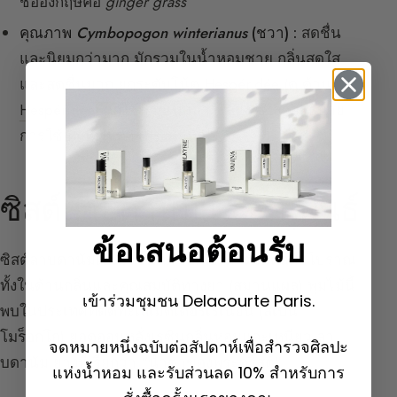
ชื่ออังกฤษคือ
ginger grass
คุณภาพ
Cymbopogon winterianus
(ชวา) :
สดชื่น
และนิยมกว่ามาก มักรวมในน้ำหอมชาย กลิ่นสดใส
และสดชื่นมาก ยกระดับโน้ต Hespéridée (
ดู ด้าน
Hespéridée
) ถูกใช้มากเป็นสารไล่ยุง ซึ่งอาจอธิบาย
การใช้จำกัดในการปรุงน้ำหอม
ซิสต์ลาบดานัมและอนุพันธ์
ข้อเสนอต้อนรับ
ซิสต์ลาบดานัมเป็นเรซินที่มีชื่อเสียงมาตั้งแต่สมัยโบราณ
ทั้งในด้านกลิ่นและคุณสมบัติทางยา (สมานแผล) พุ่มไม้นี้
เข้าร่วมชุมชน Delacourte Paris.
พบในประเทศที่ติดทะเลเมดิเตอร์เรเนียน (สเปน
โมร็อกโก) ยอดอ่อนหลั่งเรซินกลิ่นหอมและเหนียว ลา
จดหมายหนึ่งฉบับต่อสัปดาห์เพื่อสำรวจศิลปะ
บดานัม ยางที่เรียกว่า “น้ำตาของพระคริสต์”
แห่งน้ำหอม และรับส่วนลด 10% สำหรับการ