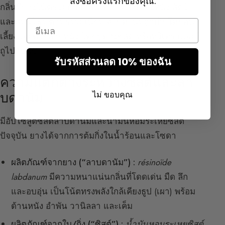
สั่งซื้อครั้งแรกของคุณ.
กลิ่นมีบางโน้ตร่วมกับ
อำพันเทา
: มีสำเนียงหนัง สัตว์
และสมุนไพร ตามธรรมเนียม ลาบดานัมถูกเก็บโดยคน
Email
เลี้ยงแพะด้วยสายหนัง โดยขูดกิ่งซิสต์ หรือหวีเคราแพะที่
ถูไปกับพืช
รับรหัสส่วนลด 10% ของฉัน
ความแตกต่างระหว่างซิสต์และลา
ไม่ ขอบคุณ
บดานัม
มีอับโซลูตซิสต์ลาบดานัมและน้ำมันหอมระเหยซิสต์
ปัจจุบัน ยางได้จากการต้มกิ่งในน้ำร้อนและโซดา
ผลิตภัณฑ์จากยาง (“ลาบดานัม”) :
résinoïde
labdanum
มีความหนาแน่นกลิ่นที่โดดเด่น มืด ลึก
และอบอุ่น เป็นโน้ตทรงพลังใกล้เคียงธูป (เผา) พร้อม
ด้านหนัง อำพัน วานิลลา และเค็ม
ผลิตภัณฑ์จากใบ/กิ่ง (“ซิสต์”) :
น้ำมันหอมระเหยซิสต์