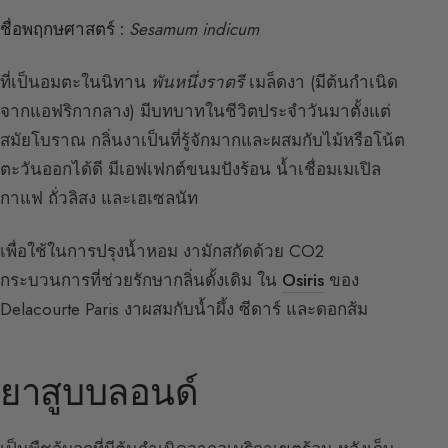
ชื่อพฤกษศาสตร์ :
Sesamum indicum
ที่เป็นอมตะในนิทาน
พันหนึ่งราตรี
เมล็ดงา (มีต้นกำเนิด
จากแอฟริกากลาง) มีบทบาทในชีวิตประจำวันมาตั้งแต่
สมัยโบราณ กลิ่นงาเป็นที่รู้จักมากและผสมกับไม้หรือโน้ต
ตะวันออกได้ดี มีเอฟเฟกต์ขนมปังร้อน น้ำเชื่อมเมเปิล
กาแฟ ถั่วลิสง และเฮเซลนัท
เพื่อใช้ในการปรุงน้ำหอม งามักสกัดด้วย CO2
กระบวนการที่ช่วยรักษากลิ่นดั้งเดิม ใน
Osiris
ของ
Delacourte Paris งาผสมกับน้ำผึ้ง ซีดาร์ และดอกส้ม
ยาสูบบลอนด์