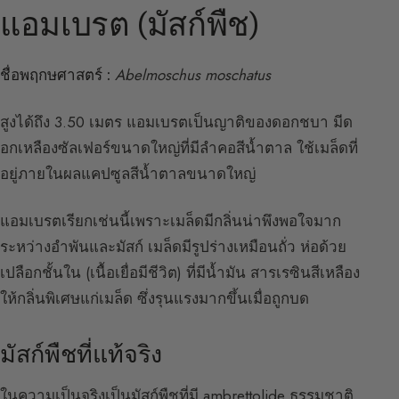
แอมเบรต (มัสก์พืช)
ชื่อพฤกษศาสตร์ :
Abelmoschus moschatus
สูงได้ถึง 3.50 เมตร แอมเบรตเป็นญาติของดอกชบา มีด
อกเหลืองซัลเฟอร์ขนาดใหญ่ที่มีลำคอสีน้ำตาล ใช้เมล็ดที่
อยู่ภายในผลแคปซูลสีน้ำตาลขนาดใหญ่
แอมเบรตเรียกเช่นนี้เพราะเมล็ดมีกลิ่นน่าพึงพอใจมาก
ระหว่างอำพันและมัสก์ เมล็ดมีรูปร่างเหมือนถั่ว ห่อด้วย
เปลือกชั้นใน (เนื้อเยื่อมีชีวิต) ที่มีน้ำมัน สารเรซินสีเหลือง
ให้กลิ่นพิเศษแก่เมล็ด ซึ่งรุนแรงมากขึ้นเมื่อถูกบด
มัสก์พืชที่แท้จริง
ในความเป็นจริงเป็นมัสก์พืชที่มี ambrettolide ธรรมชาติ