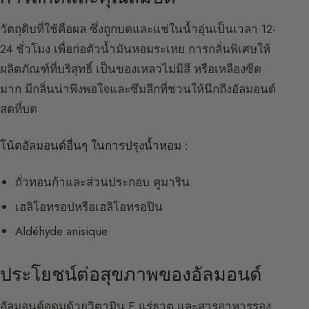
วัตถุดิบที่ใช้คือผล ซึ่งถูกบดและแช่ในน้ำอุ่นเป็นเวลา 12-
24 ชั่วโมง เพื่อก่อตัวน้ำมันหอมระเหย การกลั่นพิเศษให้
ผลิตภัณฑ์ที่บริสุทธิ์ เป็นของเหลวไม่มีสี หรือเหลืองซีด
มาก มีกลิ่นน่าพึงพอใจและซึมลึกที่ชวนให้นึกถึงอัลมอนด์
สดที่บด
โน้ตอัลมอนด์อื่นๆ ในการปรุงน้ำหอม :
ถั่วทอนก้าและส่วนประกอบ คูมาริน
เฮลิโอทรอปหรือเฮลิโอทรอปิน
Aldéhyde anisique
ประโยชน์ต่อสุขภาพของอัลมอนด์
อัลมอนด์อุดมด้วยวิตามิน E แร่ธาตุ และสารอาหารรอง