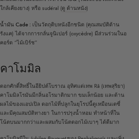
ใกล้เคียงยาง) หรือ sudéral (
ดู ด้านหนัง
)
น้ำมัน Cade :
เป็นวัตถุดิบหนังอีกชนิด (คุณสมบัติต้าน
รังแค) ได้จากการกลั่นจูนิเปอร์ (oxycèdre) มีส่วนร่วมในอ
คอร์ด “ไม้เบิร์ช”
คาโมมิล
ดอกศักดิ์สิทธิ์ในอียิปต์โบราณ อุทิศแด่เทพ Râ (เทพสุริยา)
คาโมมิลโรมันมีกลิ่นอโรมาติกมาก ขมเล็กน้อย และด้าน
ผลไม้ของแอปเปิล ดอกไม้ที่ปลูกในยุโรปนี้ดูเหมือนเดซี่
และมีคุณสมบัติทางยา ในการปรุงน้ำหอม ทำหน้าที่ใน
โน้ตบนมากกว่าและผสมกับโน้ตดอกไม้เบาๆ ได้ดีมาก
คาโมมิลมีใน
Jubilee Bouquet
ของ Penhaligon’s และเพิ่ง