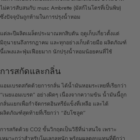
ไม่ควรสับสนกับ musc Ambrette (มัสก์ไนโตรที่เป็นพิษ)
ซึ่งปัจจุบันถูกห้ามในการปรุงน้ำหอม
แต่ละปีผลิตเมล็ดประมาณหกสิบตัน ฤดูเก็บเกี่ยวตั้งแต่
มิถุนายนถึงกรกฎาคม และทุกอย่างเก็บด้วยมือ ผลิตภัณฑ์
นี้แพงและฟุ่มเฟือยมาก นักปรุงน้ำหอมน้อยคนที่ใช้
การสกัดและกลิ่น
แอมเบรตสกัดด้วยการกลั่น ได้น้ำมันหอมระเหยที่เรียกว่า
“เนยแอมเบรต” อย่างผิดๆ เนื่องจากความข้น น้ำมันนี้ถูก
กลั่นแยกเพื่อกำจัดกรดอินทรีย์แข็งที่เหลือ และได้
ผลิตภัณฑ์สุดท้ายที่เรียกว่า “อับโซลูต”
การสกัดด้วย CO2 ขั้นวิกฤตเป็นวิธีที่น่าสนใจ เพราะ
เหมาะกว่าสำหรับโมเลกุลหนัก พร้อมผลตอบแทนที่ดีกว่า