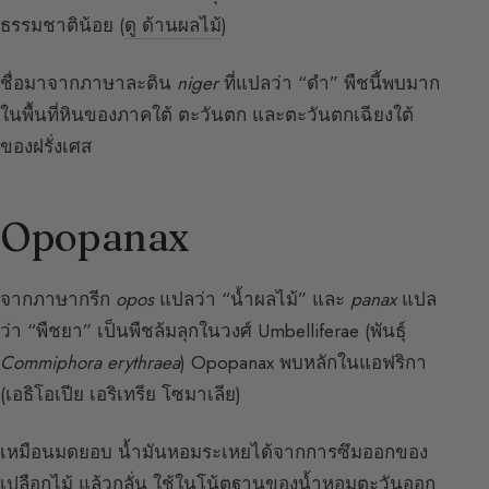
ธรรมชาติน้อย (
ดู ด้านผลไม้
)
ชื่อมาจากภาษาละติน
niger
ที่แปลว่า “ดำ” พืชนี้พบมาก
ในพื้นที่หินของภาคใต้ ตะวันตก และตะวันตกเฉียงใต้
ของฝรั่งเศส
Opopanax
จากภาษากรีก
opos
แปลว่า “น้ำผลไม้” และ
panax
แปล
ว่า “พืชยา” เป็นพืชล้มลุกในวงศ์ Umbelliferae (พันธุ์
Commiphora erythraea
) Opopanax พบหลักในแอฟริกา
(เอธิโอเปีย เอริเทรีย โซมาเลีย)
เหมือนมดยอบ น้ำมันหอมระเหยได้จากการซึมออกของ
เปลือกไม้ แล้วกลั่น ใช้ในโน้ตฐานของน้ำหอมตะวันออก