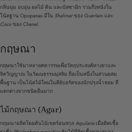
กลิ่นนุ่ม อบอุ่น ผลไม้ ดิน และบัลซามิก รวมถึงหนังใน
โน้ตฐาน Opopanax มีใน
Shalimar
ของ Guerlain และ
Coco
ของ Chanel
กฤษณา
กฤษณา
ใช้มาหลายศตวรรษเพื่อวัตถุประสงค์ทางยาและ
จิตวิญญาณ ในวัฒนธรรมมุสลิม ถือเป็นหนึ่งในส่วนผสม
พื้นฐาน เป็นโน้ตไม้ใหม่ในคีย์บอร์ดของนักปรุงน้ำหอม ที่
แตกต่างจากชนิดอื่นมาก
ไม้กฤษณา (Agar)
กฤษณาผลิตโดยต้นไม้เขตร้อนสกุล
Aquilaria
เมื่อติดเชื้อ
ราชื่อ
Phialophora parasitica
ต้นไม้ที่ติดเชื้อตอบสนอง