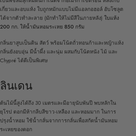
เป็นพืชล้มลุกที่มีต้นกำเนิดจากอเมริกาเขตร้อน หลังเก็บ
เกี่ยวและอบแห้ง ใบถูกหมักแบบไม่มีแอลกอฮอล์ อับโซลูต
ได้จากตัวทำละลาย (มักทำให้ไม่มีสีในภายหลัง)
ใบแห้ง
200 กก. ให้น้ำมันหอมระเหย 850 กรัม
กลิ่นยาสูบเป็นดิน สัตว์ พร้อมโน้ตถั่วทอนก้าและหญ้าแห้ง
กลิ่นยังอบอุ่น มีน้ำผึ้ง และนุ่ม ผสมกับโน้ตหนัง ไม้ และ
Chypré ได้ดีเป็นพิเศษ
ลินเดน
ต้นไม้นี้สูงได้ถึง 30 เมตรและมีอายุนับพันปี พบหลักใน
ยุโรป ดอกมีห้ากลีบสีขาว-เหลือง และหอมมาก ในการ
ปรุงน้ำหอม ใช้น้ำกลั่นจากการกลั่นเพื่อสกัดน้ำมันหอม
ระเหยของดอก