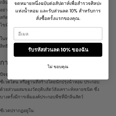
กลิ่นของซีเวตรุนแรงมาก มีลักษณะสัตว์และอุจจาระ
จดหมายหนึ่งฉบับต่อสัปดาห์เพื่อสำรวจศิลปะ
อย่างชัดเจน มันถูกแปรรูปด้วยตัวทำละลายระเหยและ
แห่งน้ำหอม และรับส่วนลด 10% สำหรับการ
สกัดในแอลกอฮอล์ การสกัดด้วยการแช่คือเทคนิคการแช่
สั่งซื้อครั้งแรกของคุณ.
ไขมันซีเวตในของเหลวร้อน (น้ำมันหรือแอลกอฮอล์)
Email
ในทศวรรษ 1970 การดำเนินการและแคมเปญของนัก
สิทธิสัตว์กระตุ้นให้นักปรุงน้ำหอมส่วนใหญ่เลิกใช้มัน
รับรหัสส่วนลด 10% ของฉัน
การสังเคราะห์: ซีเวตโตน
ไม่ ขอบคุณ
ปัจจุบัน ซีเวตถูกแทนที่ด้วยผลิตภัณฑ์สังเคราะห์แล้ว
เช่น
ซีเวตโตน
หรือฐานที่สร้างโดยนักปรุงน้ำหอม ประกอบ
ด้วยส่วนผสมของวัตถุดิบสัตว์สังเคราะห์หลายชนิด ซึ่ง
บางครั้งมีการเพิ่มองค์ประกอบพืชที่มีกลิ่นสัตว์
ซีเวตปรากฏอยู่ใน: