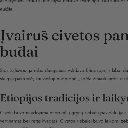
atidarydavo, todėl ši iniciatyva nebuvo sėkminga. Dėl sunkios
aukšta.
Įvairūs civetos p
būdai
Šios žaliavos gamyba daugiausia vykdavo Etiopijoje, ir labai da
staigiai pasikeitė, kai viešoji nuomonė, įspėta žiniasklaidos ir 
Etiopijos tradicijos ir laik
Civeta buvo naudojama etiopiečių grynų riebalų pavidalu (jais 
vertinamas bei retas kvapas). Civetos riebalai buvo laikomi
ze