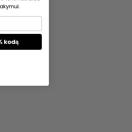
akymui.
% kodą