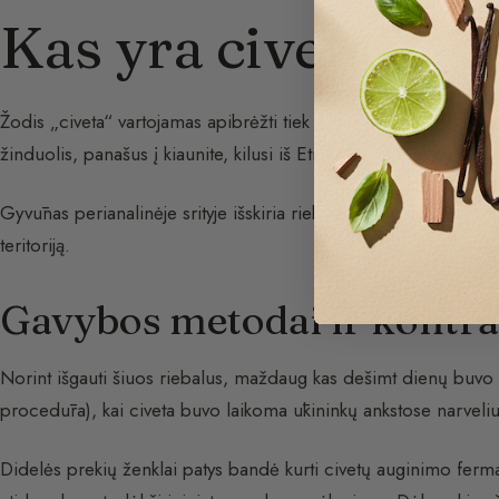
Kas yra civeta?
Žodis „civeta“ vartojamas apibrėžti tiek gyvūną, tiek jo išskiri
žinduolis, panašus į kiaunite, kilusi iš Etiopijos. Jis taip pat v
Gyvūnas perianalinėje srityje išskiria riebalinio pobūdžio sekre
teritoriją.
Gavybos metodai ir kontra
Norint išgauti šiuos riebalus, maždaug kas dešimt dienų buvo 
procedūra), kai civeta buvo laikoma ūkininkų ankstose narveli
Didelės prekių ženklai patys bandė kurti civetų auginimo fermas 