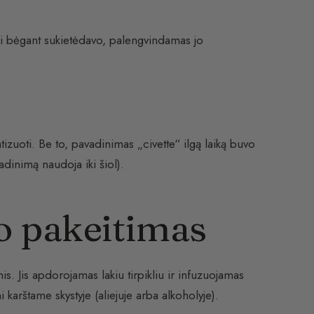
ui bėgant sukietėdavo, palengvindamas jo
zuoti. Be to, pavadinimas „civette“ ilgą laiką buvo
adinimą naudoja iki šiol).
jo pakeitimas
nis. Jis apdorojamas lakiu tirpikliu ir infuzuojamas
i karštame skystyje (aliejuje arba alkoholyje).