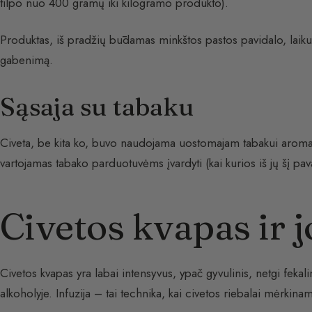
tilpo nuo 400 gramų iki kilogramo produkto).
Produktas, iš pradžių būdamas minkštos pastos pavidalo, laik
gabenimą.
Sąsaja su tabaku
Civeta, be kita ko, buvo naudojama uostomajam tabakui aromati
vartojamas tabako parduotuvėms įvardyti (kai kurios iš jų šį pav
Civetos kvapas ir 
Civetos kvapas yra labai intensyvus, ypač gyvulinis, netgi fekali
alkoholyje. Infuzija – tai technika, kai civetos riebalai mėrkinam