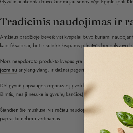
Gyvuliniai akcentai buvo žinomi jau senovinėje Egipte (pati K
Tradicinis naudojimas ir r
Amžiaus pradžioje beveik visi kvepalai buvo kuriami naudojant 
kaip fiksatoriai, bet ir suteikė kvapams pilnatvės bei dalyvavo 
Nors neapdoroto produkto kvapas yra itin stiprus, jis sušvelnėj
jazminu
ar ylang-ylang, ir dažnai pagerina kvepalų darną, sut
Dėl gyvūnų apsaugos organizacijų veiklos gyvuliniai akcentai š
išimtis, nes ji nesukelia gyvūnų kančios).
Šiandien šie muskusai vis rečiau naudojami parfumerijoje, nes
paprastai nebera vertinamas.