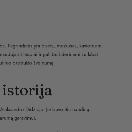
atos. Pagrindinės yra civeta, muskusas, kastoreum,
naudojami taupiai ir gali būti derinami su labai
lutinio produkto švelnumą.
istorija
 Aleksandro Didžiojo. Jie buvo itin naudingi
parumą garavimui.