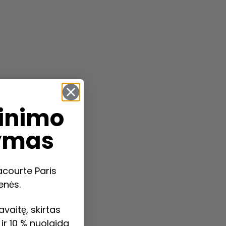
inimo
ymas
lacourte Paris
nės.
avaitę, skirtas
 ir 10 % nuolaida