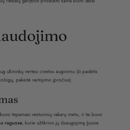
 šių riebalų gavybos produkto kaina buvo labai
anaudojimo
ug ūkininkų vertesi civetos auginimu (ši padėtis
ekologų, pakeitė vartojimo įpročius).
ymas
buvo tepamasi vestuvinių vakarų metu, ir tai buvo
bu raguose
, kurie užtikrino jų išsaugojimą (juose