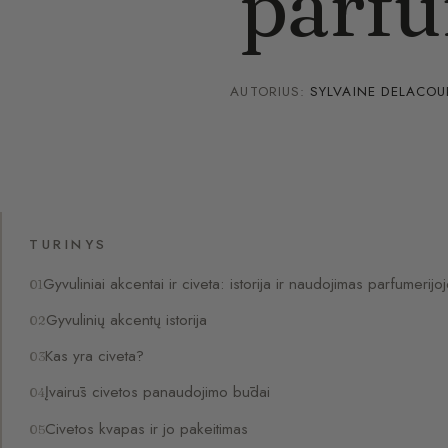
parfu
AUTORIUS:
SYLVAINE DELACOU
TURINYS
Gyvuliniai akcentai ir civeta: istorija ir naudojimas parfumerijo
Gyvulinių akcentų istorija
Kas yra civeta?
Įvairūs civetos panaudojimo būdai
Civetos kvapas ir jo pakeitimas