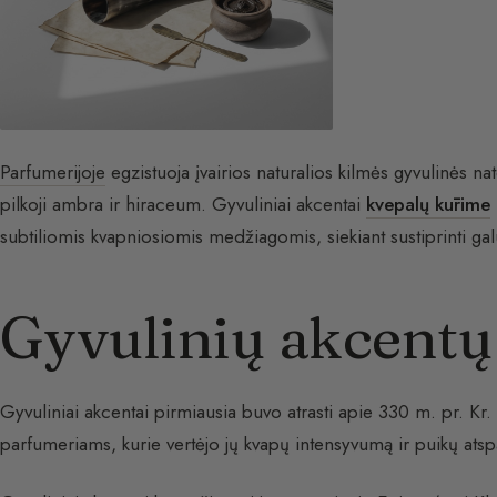
Parfumerijoje
egzistuoja įvairios naturalios kilmės gyvulinės n
pilkoji ambra ir hiraceum. Gyvuliniai akcentai
kvepalų kūrime
subtiliomis kvapniosiomis medžiagomis, siekiant sustiprinti ga
Gyvulinių akcentų 
Gyvuliniai akcentai pirmiausia buvo atrasti apie 330 m. pr. Kr.
parfumeriams, kurie vertėjo jų kvapų intensyvumą ir puikų ats