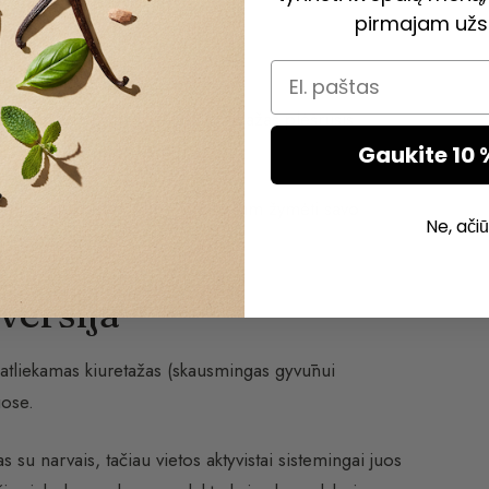
pirmajam užs
Email
amus sekretinius produktus. Tai mažas plėšrusis
adinamas
„Abisinos kate“
.
Gaukite 10 
tinius produktus, kurie leidžia jam žymėti savo
Ne, ačiū
versija
atliekamas kiuretažas (skausmingas gyvūnui
uose.
su narvais, tačiau vietos aktyvistai sistemingai juos