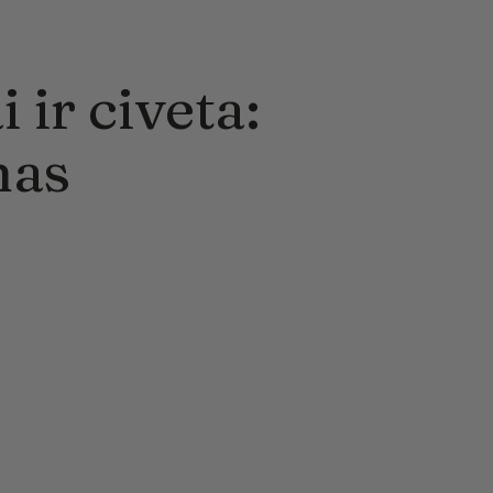
 ir civeta:
mas