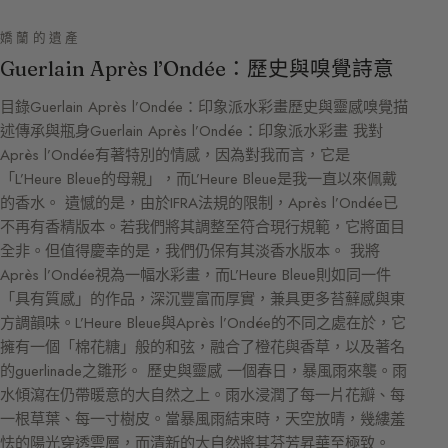
嬌蘭的遺產
Guerlain Après l’Ondée：歷史與嗅覺詩意
目錄Guerlain Après l’Ondée：印象派水彩畫歷史與靈感嗅覺描
述傳承與瓶身Guerlain Après l’Ondée：印象派水彩畫 我對
Après l’Ondée有著特別的情感，因為對我而言，它是
「L’Heure Bleue的母親」，而L’Heure Bleue是我一直以來佩戴
的香水。 遺憾的是，由於IFRA法規的限制，Après l’Ondée已
不再有香精版本。若我們將其調整至符合現行規範，它將面目
全非。但值得慶幸的是，我們仍保有其淡香水版本。 我將
Après l’Ondée視為一幅水彩畫，而L’Heure Bleue則如同一件
「具有質感」的作品，深沉豐富而厚實，兼具更多苔蘚感與東
方調韻味。L’Heure Bleue與Après l’Ondée的不同之處在於，它
擁有一個「棉花糖」般的和弦，融合了橙花與香草，以及著名
的guerlinade之雛形。 歷史與靈感 一個春日，暴風雨來襲。雨
水傾瀉在仍帶暖意的大自然之上。雨水浸潤了每一片花瓣、每
一根草葉、每一寸樹皮。當暴風雨結束時，天空放晴，幾縷羞
怯的陽光穿透雲層，而清新的大自然將其芬芳昇華至極致。