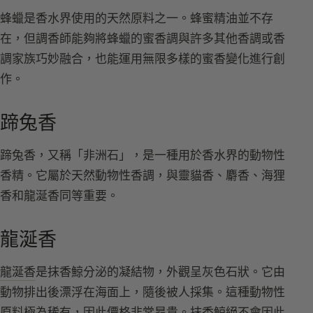
蜂蠟是香水界使用的天然原料之一。蜂蜜精油並不存
在，但調香師能夠將蜂蠟的蜜香調與許多其他香調或香
調家族巧妙融合，也能運用無限多樣的蜜香變化進行創
作。
蹄兔香
蹄兔香，又稱「非洲石」，是一種用於香水界的動物性
香精。它屬於天然動物性香調，與靈貓香、麝香、海狸
香和龍涎香同等重要。
龍涎香
龍涎香
是抹香鯨分泌的凝結物，外觀呈灰色石狀。它由
動物排出後漂浮在海面上，隨後被人採集。這種動物性
原料極為稀有，因此價格非常昂貴。抹香鯨絕不會因此