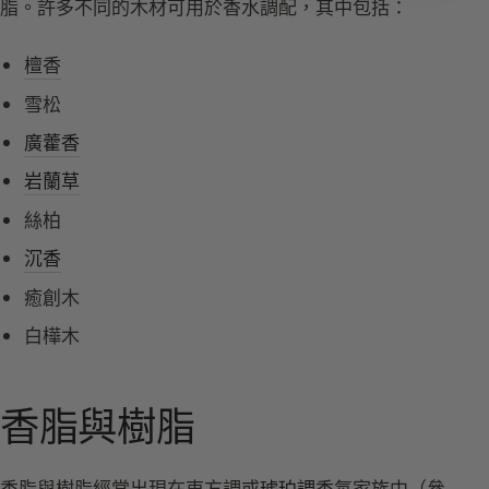
脂。許多不同的木材可用於香水調配，其中包括：
檀香
雪松
廣藿香
岩蘭草
絲柏
沉香
癒創木
白樺木
香脂與樹脂
香脂與樹脂經常出現在東方調或
琥珀調
香氛家族中（
參