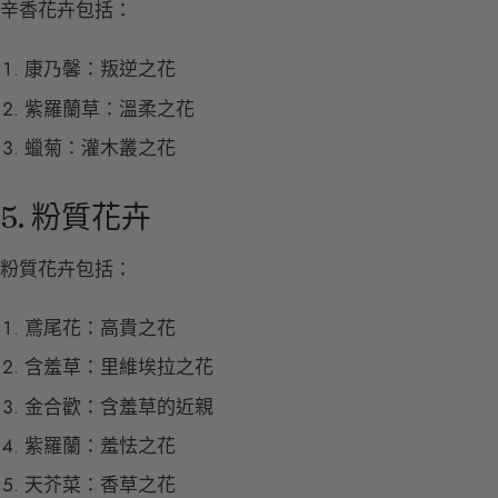
辛香花卉包括：
康乃馨：叛逆之花
紫羅蘭草：溫柔之花
蠟菊：灌木叢之花
5. 粉質花卉
粉質花卉包括：
鳶尾花：高貴之花
含羞草：里維埃拉之花
金合歡：含羞草的近親
紫羅蘭：羞怯之花
天芥菜：香草之花