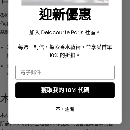
迎新優惠
香料分為兩大類：清新香料與溫暖香料。清新香料主要
作用於前調，溫暖香料則用於中調和基調（
參見中調
和
基調
）。
加入 Delacourte Paris 社區。
每週一封信，探索香水藝術，並享受首單
清新香料：
小豆蔻、芫荽、粉紅胡椒、蒂穆特胡
10% 的折扣。
椒、生薑、杜松子。
溫暖香料：
肉豆蔻及其外殼（肉豆蔻皮）、肉桂、
Email
胡椒、番紅花、多香果。
獲取我的 10% 代碼
木材
不，謝謝
木材是香水調配中使用的植物性原料之一。在香水界，
所謂的木材實際上是樹木的樹皮，或者是其苔蘚或樹