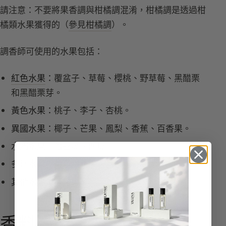
請注意：不要將果香調與柑橘調混淆，柑橘調是透過柑
橘類水果獲得的（
參見柑橘調
）。
調香師可使用的水果包括：
紅色水果
：
覆盆子、草莓、櫻桃、野草莓、黑醋栗
和黑醋栗芽。
黃色水果：
桃子、李子、杏桃。
異國水果：
椰子、芒果、鳳梨、香蕉、百香果。
水潤水果：
哈密瓜、西瓜。
多汁水果：
梨子與蘋果、荔枝、奇異果。
其他水果：
無花果。
香料