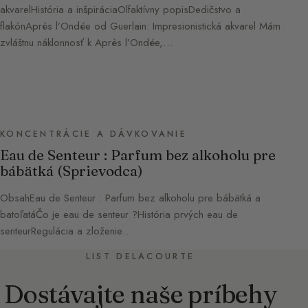
akvarelHistória a inšpiráciaOlfaktívny popisDedičstvo a
flakónAprès l’Ondée od Guerlain: Impresionistická akvarel Mám
zvláštnu náklonnosť k Après l’Ondée,…
KONCENTRÁCIE A DÁVKOVANIE
Eau de Senteur : Parfum bez alkoholu pre
bábätká (Sprievodca)
ObsahEau de Senteur : Parfum bez alkoholu pre bábätká a
batoľatáČo je eau de senteur ?História prvých eau de
senteurRegulácia a zloženie…
LIST DELACOURTE
Dostávajte naše príbehy