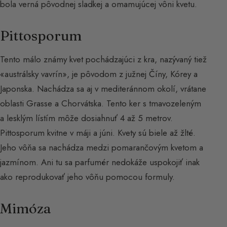
bola verná pôvodnej sladkej a omamujúcej vôni kvetu.
Pittosporum
Tento málo známy kvet pochádzajúci z kra, nazývaný tiež
«austrálsky vavrín», je pôvodom z južnej Číny, Kórey a
Japonska. Nachádza sa aj v mediteránnom okolí, vrátane
oblasti Grasse a Chorvátska. Tento ker s tmavozeleným
a lesklým lístím môže dosiahnuť 4 až 5 metrov.
Pittosporum kvitne v máji a júni. Kvety sú biele až žlté.
Jeho vôňa sa nachádza medzi pomarančovým kvetom a
jazmínom. Ani tu sa parfumér nedokáže uspokojiť inak
ako reprodukovať jeho vôňu pomocou formuly.
Mimóza