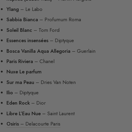
Ylang
– Le Labo
Sabbia Bianca
– Profumum Roma
Soleil Blanc
– Tom Ford
Essences insensées
– Diptyque
Bosca Vanilla Aqua Allegoria
– Guerlain
Paris Riviera
– Chanel
Nuxe Le parfum
Sur ma Peau
– Dries Van Noten
Ilio
– Diptyque
Eden Rock
– Dior
Libre L’Eau Nue
– Saint Laurent
Osiris
– Delacourte Paris