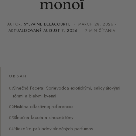
monoï
AUTOR:
SYLVAINE DELACOURTE
·
MARCH 28, 2026
·
AKTUALIZOVANÉ
AUGUST 7, 2026
· 7 MIN ČÍTANIA
OBSAH
Slnečná Faceta: Sprievodca exotickými, salicylátovými
tónmi a bielymi kvetmi
História olfaktívnej referencie
Slnečná faceta a slnečné tóny
Niekoľko príkladov slnečných parfumov