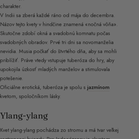
charakter.
V Indii sa zberá každé ráno od mája do decembra.
Názov tejto kvety v hindčine znamená «nočná vôňa».
Skutočne zdobí okná a svadobnú komnatu počas
svadobných obradov. Prvé tri dni sa novomanželia
nevidia. Musia počkať do štvrtého dňa, aby sa mohli
priblížiť. Práve vtedy vstupuje tuberóza do hry, aby
upokojila úzkosť mladých manželov a stimulovala
potešenie.
Oficiálne erotická, tuberóza je spolu s
jazmínom
kvetom, spoločníkom lásky.
Ylang-ylang
Kvet ylang-ylang pochádza zo stromu a má tvar veľkej
roztrepanej hviezdy. Pre Indonézanov je «kvetom