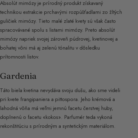
Absolút mimózy je prírodný produkt získavaný
technikou extrakcie prchavými rozpúšťadlami zo žltých
guličiek mimózy. Tieto malé zlaté kvety sú však často
spracovávané spolu s listami mimózy. Preto absolút
mimózy napriek svojej zároveň púdrovej, kvetinovej a
bohatej vôni má aj zelenú tónalitu v dôsledku
prítomnosti listov.
Gardenia
Táto biela kvetina nevydáva svoju dušu, ako sme videli
pri kvete frangipaniera a pittospora. Jeho krémová a
lahodná vôňa má veľmi jemnú facetu čerstvej huby,
doplnenú o facetu «kokos». Parfumér teda vykoná
rekonštitúciu s prírodným a syntetickým materiálom.