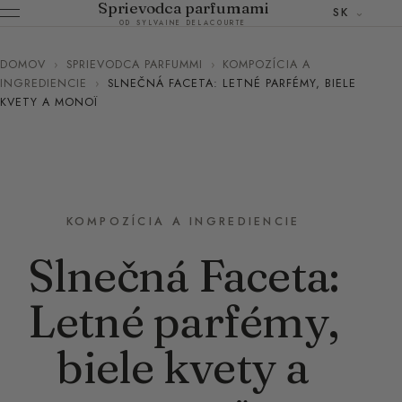
Sprievodca parfumami
SK
OD SYLVAINE DELACOURTE
DOMOV
›
SPRIEVODCA PARFUMMI
›
KOMPOZÍCIA A
INGREDIENCIE
›
SLNEČNÁ FACETA: LETNÉ PARFÉMY, BIELE
KVETY A MONOÏ
KOMPOZÍCIA A INGREDIENCIE
Slnečná Faceta:
Letné parfémy,
biele kvety a