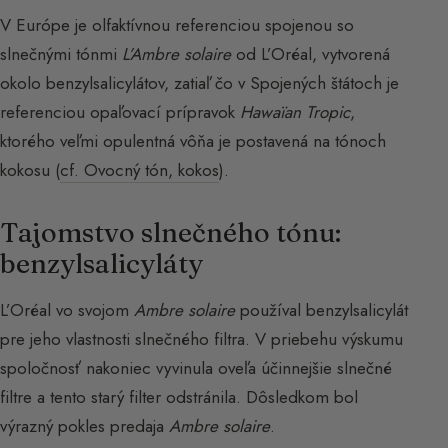
V Európe je olfaktívnou referenciou spojenou so
slnečnými tónmi
L’Ambre solaire
od L’Oréal, vytvorená
okolo benzylsalicylátov, zatiaľ čo v Spojených štátoch je
referenciou opaľovací prípravok
Hawaïan Tropic
,
ktorého veľmi opulentná vôňa je postavená na tónoch
kokosu (
cf. Ovocný tón, kokos
).
Tajomstvo slnečného tónu:
benzylsalicyláty
L’Oréal vo svojom
Ambre solaire
používal benzylsalicylát
pre jeho vlastnosti slnečného filtra. V priebehu výskumu
spoločnosť nakoniec vyvinula oveľa účinnejšie slnečné
filtre a tento starý filter odstránila. Dôsledkom bol
výrazný pokles predaja
Ambre solaire
.