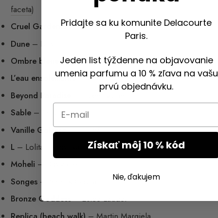
faceta
)
Pridajte sa ku komunite Delacourte
Cruel Gardenia
– Guerlain
Paris.
Dune
– Dior
Jeden list týždenne na objavovanie
Ombre bleue
– Jean-Charles Brosseau
umenia parfumu a 10 % zľava na vašu
L’eau ensoleillante
– Clarins
prvú objednávku.
Beyond Paradise
– Estée Lauder
Email
Sable
– Goutal
Vanille Galante
– Hermès
Získať môj 10 % kód
L
– Lolita Lempicka
Moheli
– Diptyque
Nie, ďakujem
Songes
– Annick Goutal
Bronze Goddess
– Estée Lauder
Replica (beach walk)
– Martin Margiela