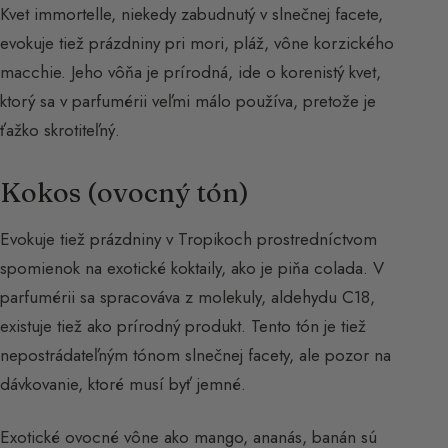
Kvet immortelle, niekedy zabudnutý v slnečnej facete,
evokuje tiež prázdniny pri mori, pláž, vône korzického
macchie. Jeho vôňa je prírodná, ide o korenistý kvet,
ktorý sa v parfumérii veľmi málo používa, pretože je
ťažko skrotiteľný.
Kokos (ovocný tón)
Evokuje tiež prázdniny v Tropikoch prostredníctvom
spomienok na exotické koktaily, ako je piňa colada. V
parfumérii sa spracováva z molekuly, aldehydu C18,
existuje tiež ako prírodný produkt. Tento tón je tiež
nepostrádateľným tónom slnečnej facety, ale pozor na
dávkovanie, ktoré musí byť jemné.
Exotické ovocné vône ako mango, ananás, banán sú