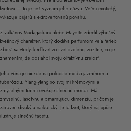
kvetov» — to je tiež význam jeho názvu. Veľmi exotický,
vykazuje bujarú a extrovertovanú povahu.
Z vulkánov Madagaskaru alebo Mayotte zdedil výbušný
kvetinový charakter, ktorý dodáva parfumom veľa farieb.
Zberá sa vtedy, keď kvet zo svetlozelenej zozltne, čo je
znamením, že dosiahol svoju olfaktívnu zrelosť.
Jeho vôňa je niekde na polceste medzi jazmínom a
tuberózou. Ylang-ylang so svojimi krémovými a
zmyselnými tónmi evokuje slnečné monoï. Má
zmyselnú, lascívnu a omamujúcu dimenziu, pričom je
zároveň divoký a narkotický. Je to kvet, ktorý najlepšie
ilustruje slnečnú facetu.