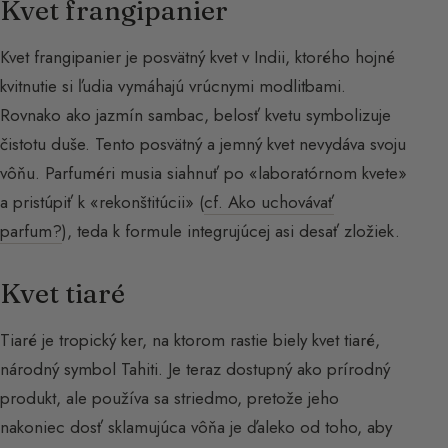
Kvet frangipanier
Kvet frangipanier je posvätný kvet v Indii, ktorého hojné
kvitnutie si ľudia vymáhajú vrúcnymi modlitbami.
Rovnako ako jazmín sambac, belosť kvetu symbolizuje
čistotu duše. Tento posvätný a jemný kvet nevydáva svoju
vôňu. Parfuméri musia siahnuť po «laboratórnom kvete»
a pristúpiť k «rekonštitúcii» (
cf. Ako uchovávať
parfum?
), teda k formule integrujúcej asi desať zložiek.
Kvet tiaré
Tiaré je tropický ker, na ktorom rastie biely kvet tiaré,
národný symbol Tahiti. Je teraz dostupný ako prírodný
produkt, ale používa sa striedmo, pretože jeho
nakoniec dosť sklamujúca vôňa je ďaleko od toho, aby