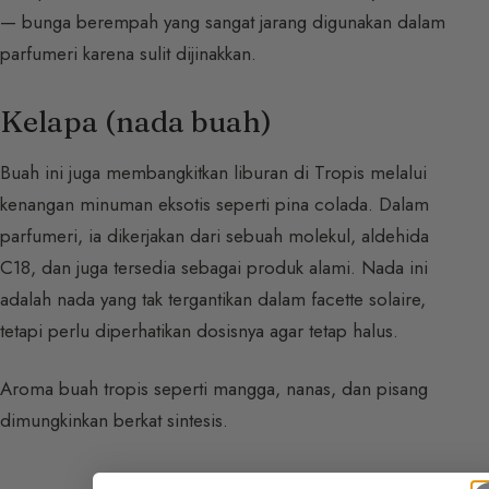
— bunga berempah yang sangat jarang digunakan dalam
parfumeri karena sulit dijinakkan.
Kelapa (nada buah)
Buah ini juga membangkitkan liburan di Tropis melalui
kenangan minuman eksotis seperti pina colada. Dalam
parfumeri, ia dikerjakan dari sebuah molekul, aldehida
C18, dan juga tersedia sebagai produk alami. Nada ini
adalah nada yang tak tergantikan dalam facette solaire,
tetapi perlu diperhatikan dosisnya agar tetap halus.
Aroma buah tropis seperti mangga, nanas, dan pisang
dimungkinkan berkat sintesis.