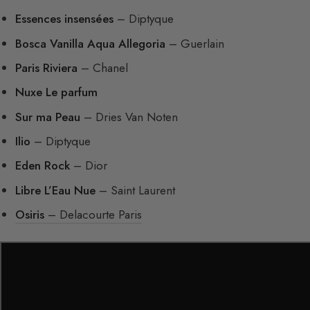
Essences insensées
– Diptyque
Bosca Vanilla Aqua Allegoria
– Guerlain
Paris Riviera
– Chanel
Nuxe Le parfum
Sur ma Peau
– Dries Van Noten
Ilio
– Diptyque
Eden Rock
– Dior
Libre L’Eau Nue
– Saint Laurent
Osiris
– Delacourte Paris