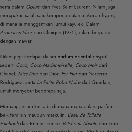
serta dalam
Opium
dari Yves Saint Laurent. Nilam juga
merupakan salah satu komponen utama akord chypré,
di mana ia menggantikan lumut kayu ek. Dalam
Aromatics Elixir
dari Clinique (1975), nilam berpadu
dengan mawar.
Nilam juga terdapat dalam
parfum oriental
chypré
seperti
Coco
,
Coco Mademoiselle
,
Coco Noir
dari
Chanel,
Miss Dior
dari Dior,
For Her
dari Narcisso
Rodriguez, serta
La Petite Robe Noire
dari Guerlain,
untuk menyebut beberapa saja.
Memang, nilam kini ada di mana-mana dalam parfum,
baik feminin maupun maskulin.
L’eau de Toilette
Patchouli
dari Réminiscence,
Patchouli Absolu
dari Tom
Ford (uniseks) memiliki overdosis nilam. Kita juga dapat