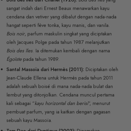
sangat indah dari Ernest Beaux menawarkan kayu
cendana dan vetiver yang dibalut dengan nada-nada
hangat seperti fève tonka, kayu manis, dan vanila.
Bois noir
, parfum maskulin singkat yang diciptakan
oleh Jacques Polge pada tahun 1987 melanjutkan
Bois des îles
. Ia ditemukan kembali dengan nama
Égoïste
pada tahun 1989.
Santal Massoïa dari Hermès (2011):
Diciptakan oleh
Jean-Claude Ellena untuk Hermès pada tahun 2011
adalah sebuah boisé di mana nada-nada bulat dan
lembut yang ditonjolkan. Cendana muncul pertama
kali sebagai “
kayu horizontal dan berisi
“, menurut
pembuat parfum, yang ia kaitkan dengan gagasan
sebuah kayu Massoïa.
Tam Dao dari Dyptique (2003):
Dinamakan