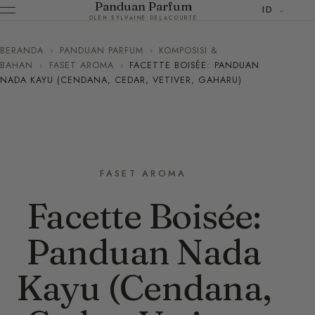
Panduan Parfum
ID
OLEH SYLVAINE DELACOURTE
BERANDA
›
PANDUAN PARFUM
›
KOMPOSISI &
BAHAN
›
FASET AROMA
›
FACETTE BOISÉE: PANDUAN
NADA KAYU (CENDANA, CEDAR, VETIVER, GAHARU)
FASET AROMA
Facette Boisée:
Panduan Nada
Kayu (Cendana,