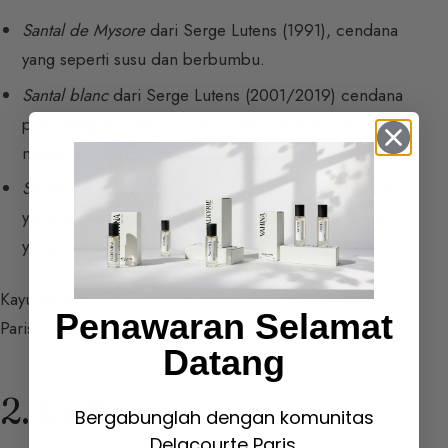
Santal de Mysore
dari Serge Lutens (1991), cendana
yang seperti susu dan berbumbu.
Santal blanc
dari Serge Lutens (2001/2019) cendana
putih yang disertai iris, kayu manis, lada merah
muda, dan musk.
Santal majuscule
dari Serge Lutens (2012), cendana
yang berpadu dengan mawar dengan sillage boisé
yang manis dengan nada ringan cokelat.
Kayu cendana hadir dalam
Valkyrie
dari
Delacourte
Penawaran Selamat
Paris.
Datang
2. Cedar
Bergabunglah dengan komunitas
Delacourte Paris.