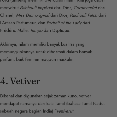
menyebut
Patchouli Impérial
dari Dior,
Coromandel
dari
Chanel,
Miss Dior original
dari Dior,
Patchouli Patch
dari
L’Artisan Parfumeur, dan
Portrait of the Lady
dari
Frédéric Malle,
Tempo
dari Dyptique.
Akhirnya, nilam memiliki banyak kualitas yang
memungkinkannya untuk dihormati dalam banyak
parfum, baik feminin maupun maskulin.
4. Vetiver
Dikenal dan digunakan sejak zaman kuno, vetiver
mendapat namanya dari kata Tamil (bahasa Tamil Nadu,
sebuah negara bagian India) “
vettiveru
“.