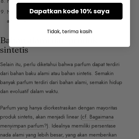
Nada kulit (
cf. Facette kulit
)
Dapatkan kode 10% saya
Nada teknis sintetis seperti cashmeran atau
ambroxan
Tidak, terima kasih
Bahan alami dan produk
sintetis
Selain itu, perlu diketahui bahwa parfum dapat terdiri
dari bahan baku alami atau bahan sintetis. Semakin
banyak parfum terdiri dari bahan alami, semakin hidup
dan evoluatif dalam waktu.
Parfum yang hanya diorkestrasikan dengan mayoritas
produk sintetis, akan menjadi linear (
cf. Bagaimana
menyimpan parfum?
). Idealnya memiliki persentase
nada alami yang lebih besar, yang akan memberikan