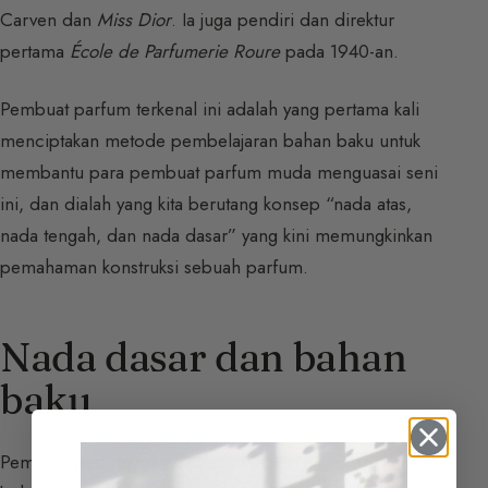
Carven dan
Miss Dior
. Ia juga pendiri dan direktur
pertama
École de Parfumerie Roure
pada 1940-an.
Pembuat parfum terkenal ini adalah yang pertama kali
menciptakan metode pembelajaran bahan baku untuk
membantu para pembuat parfum muda menguasai seni
ini, dan dialah yang kita berutang konsep “nada atas,
nada tengah, dan nada dasar” yang kini memungkinkan
pemahaman konstruksi sebuah parfum.
Nada dasar dan bahan
baku
Pembuat parfum Jean Carles mengklasifikasikan semua