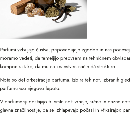
Parfumi vzbujajo čustva, pripovedujejo zgodbe in nas ponesej
moramo vedeti, da temeljijo predvsem na tehničnem obvladanju
komponira tako, da mu na znanstven način dá strukturo.
Note so del orkestracije parfuma. Izbira teh not, izbranih glede
parfumu vso njegovo lepoto.
V parfumeriji obstajajo tri vrste not: vrhnje, srčne in bazne n
glavna značilnost je, da se izhlapevajo počasi in »fiksirajo« par