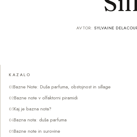
Sil
AVTOR:
SYLVAINE DELACOU
KAZALO
Bazne Note: Duša parfuma, obstojnost in sillage
Bazne note v olfaktorni piramidi
Kaj je bazna nota?
Bazna nota: duša parfuma
Bazne note in surovine