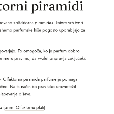
torni piramidi
ovane »olfaktorna piramida«, katere vrh tvori
o shemo parfumske hiše pogosto uporabljajo za
govarjajo. To omogoča, ko je parfum dobro
rimeru pravimo, da »vzlet pripravlja zaključek«
no. Olfaktorna piramida parfumerju pomaga
onično. Na ta način bo prav tako uravnotežil
hlapevanje dišave.
a (
prim. Olfaktorne plati
).