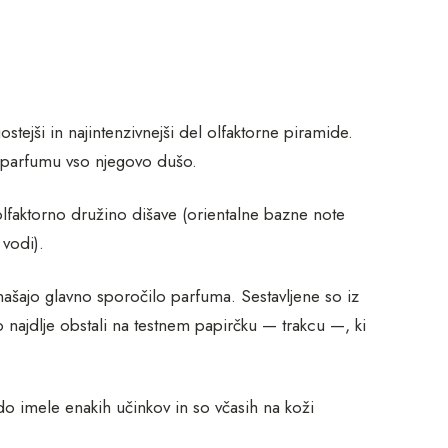
ostejši in najintenzivnejši del olfaktorne piramide.
jo parfumu vso njegovo dušo.
 olfaktorno družino dišave (orientalne bazne note
vodi).
našajo glavno sporočilo parfuma. Sestavljene so iz
 najdlje obstali na testnem papirčku — trakcu —, ki
 imele enakih učinkov in so včasih na koži