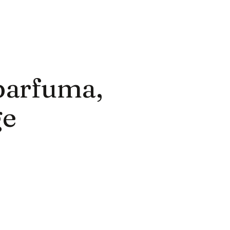
parfuma,
ge