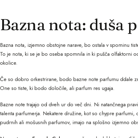
Bazna nota: duša 
Bazna nota, izjemno obstojne narave, bo ostala v spominu tisteg
To je nota, ki se je bo oseba spomnila in ki pušča olfaktorni odti
okolice.
Če so dobro orkestrirane, bodo bazne note parfumu ddale zn
One so tiste, ki bodo določile, ali parfum res ugaja.
Bazne note trajajo od dveh ur do več dni. Ni natančnega pravil
talenta parfumerja. Nekatere družine, kot so chypre parfumi, ori
pudrnih ali mošusnih parfumov, imajo na splošno izjemno obs