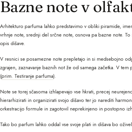
Bazne note v olfak
Arhitekturo parfuma lahko predstavimo v obliki piramide, imen
vrhnje note, srednji del srčne note, osnova pa bazne note. T
opis dišave.
V resnici se posamezne note prepletajo in si medsebojno od
zgrajen, zaznavanje baznih not že od samega začetka. V tem p
(
prim. Testiranje parfuma
).
Note se torej sčasoma izhlapevajo vse hkrati, precej neureje
hierarhizirati in organizirati svojo dišavo ter jo narediti harm
orkestracijo formule in zagotovil neprekinjeno in postopno iz
Tako bo parfum lahko oddal vse svoje plati in dišava bo oživel