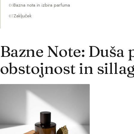
Bazna nota in izbira parfuma
Zaključek
Bazne Note: Duša 
obstojnost in silla