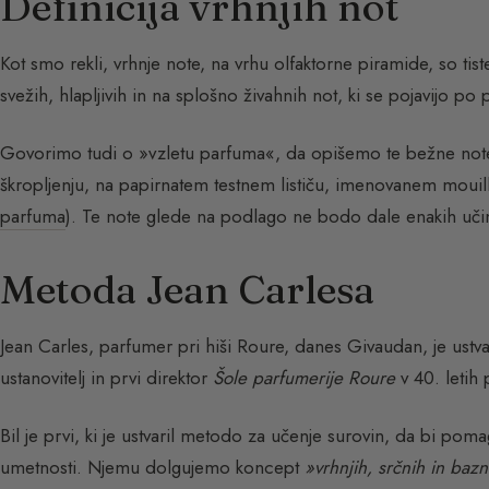
Definicija vrhnjih not
Kot smo rekli, vrhnje note, na vrhu olfaktorne piramide, so tiste
svežih, hlapljivih in na splošno živahnih not, ki se pojavijo po 
Govorimo tudi o »vzletu parfuma«, da opišemo te bežne note, k
škropljenju, na papirnatem testnem lističu, imenovanem mouille
parfuma
). Te note glede na podlago ne bodo dale enakih uči
Metoda Jean Carlesa
Jean Carles, parfumer pri hiši Roure, danes Givaudan, je ustv
ustanovitelj in prvi direktor
Šole parfumerije Roure
v 40. letih 
Bil je prvi, ki je ustvaril metodo za učenje surovin, da bi po
umetnosti. Njemu dolgujemo koncept
»vrhnjih, srčnih in bazn