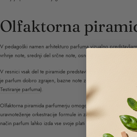
Olfaktorna pirami
V pedagoški namen arhitekturo parfuma vizualno predstavljamo 
vrhnje note, srednji del srčne note, osnova pa bazne note.
V resnici vsak del te piramide predstavlja note, ki se preplet
je parfum dobro zgrajen, bazne note zaznati že od vsega začetk
Testiranje parfuma
).
Olfaktorna piramida parfumerju omogoča arhitekturiranje diša
uravnoteženje orkestracije formule in za zagotovitev neprekin
način parfum lahko izda vse svoje plati in dišava oživi (
prim. O