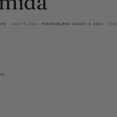
amida
RTE
·
MAY 19, 2026
· POSODOBLJENO
AUGUST 3, 2026
· 5 MI
ide