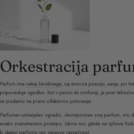
Orkestracija parf
Parfum ima
nekaj čarobnega
, saj evocira poezijo, sanje, pri t
pripoveduje zgodbo. Kot v pesmi ali simfoniji, je prav tehničn
se podamo na pravo olfaktorno potovanje.
Parfumer-ustvarjalec »gradi«, »komponira« svoj parfum, mu dá 
enako znanstvenem pristopu. Izbira not, glede na njihove fizikal
ki dajejo parfumu vso njegovo razsežnost.