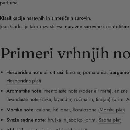
parfuma.
Klasifikacija naravnih in sintetičnih surovin.
Jean Carles je tako razvrstil vse
naravne surovine
in
sintetične
Primeri vrhnjih no
Hesperidne note
ali
citrusi
: limona, pomaranča,
bergamo
Hesperidna plat
)
Aromatske note
: mentolaste note (koder ali mäta), anizne n
lavandaste note (sivka, lavandin, rožmarin, timijan) (prim.
A
Morske note
: calone, hélional, floralozone (
Morska plat
)
Sveže sadne note
: hruška in jabolko (prim.
Sadna plat
)