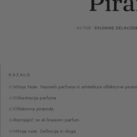
Pir
AVTOR:
SYLVAINE DELACOU
KAZALO
Vrhnje Note: Nasmeh parfuma in arhitektura olfaktorne piram
Orkestracija parfuma
Olfaktorna piramida
Razvijajoč se ali linearen parfum
Vrhnje note: Definicija in vloga