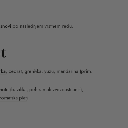
 snovi
po naslednjem vrstnem redu.
t
tka
, cedrat, grenivka, yuzu, mandarina (prim.
ote (bazilika, pehtran ali zvezdasti anis),
romatska plat
)