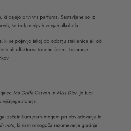
, ki dajejo prvi vtis parfuma. Sestavljene so iz
prvih, še bolj minljivih vonjah alkohola.
i se pojavijo takoj ob odprtju steklenice ali ob
tte ali olfaktorna touche (
prim. Testiranje
nkov.
arjalec
Ma Griffe
Carven in
Miss Dior
. Je tudi
prejšnjega stoletja.
magal začetniškim parfumerjem pri obvladovanju te
ih not«
, ki nam omogoča razumevanje gradnje