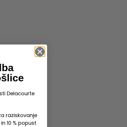
dba
šlice
sti Delacourte
a raziskovanje
in 10 % popust