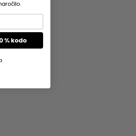
aročilo.
10 % kodo
a