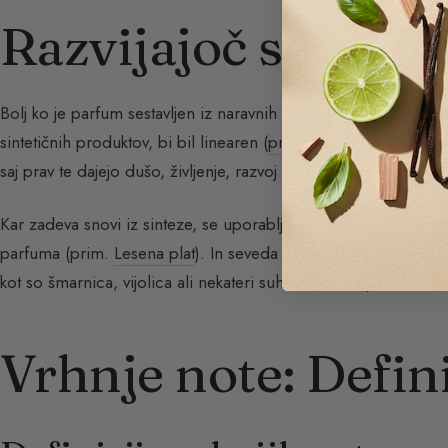
Razvijajoč se ali 
Bolj ko je parfum sestavljen iz naravnih not, bolj je živ in razvi
sintetičnih produktov, bi bil linearen (
prim. Kako shraniti parf
saj prav te dajejo dušo, življenje, razvoj in presenečenje v par
Kar zadeva snovi iz sinteze, se uporabljajo za zagotavljanje stab
parfuma (prim.
Lesena plat
). In seveda se jim parfumer zateče,
kot so šmarnica, vijolica ali nekateri suhi sadeži na primer.
Vrhnje note: Defini