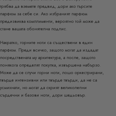
трябва да вземете предвид, дори ако търсите
парфюм за себе си. Ако избраният парфюм
предизвиква комплименти, вероятно той може да
стане вашата обонятелна подпис.
Накратко, горните ноти са съществени в един
парфюм. Преди всичко, защото могат да издадат
посредствената му архитектура, а после, защото
понякога определят покупка, извършена набързо.
Може да се случи горни ноти, лошо оркестрирани,
твърде интензивни или твърде твърди, да не са
усмихнати, но могат да скрият великолепни
сърдечни и базови ноти, дори шедьовър.