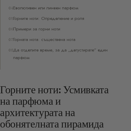
Еволютивен или линеен парфюм
Горните ноти: Определение и роля
Примери за горни ноти
Горната нота: съществена нота
Да отделите време, за да „дегустирате” един
парфюм
Горните ноти: Усмивката
на парфюма и
архитектурата на
обонятелната пирамида