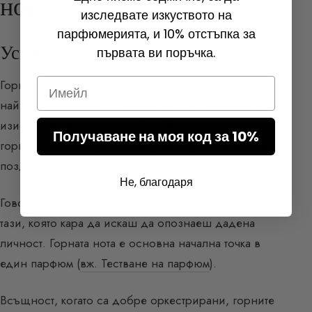
нота
изследвате изкуството на
парфюмерията, и 10% отстъпка за
Усмивката на парфюма
първата ви поръчка.
Email
Горната нота, макар и мимолетна, е без съмнение
най-важната и най-сложната за изработване, тъй като
изисква перфектна настройка. Можем да оприличим
Получаване на моя код за 10%
горните ноти на предястие преди хранене или на
поздрав при първа среща.
Не, благодаря
Говори се и за „
усмивката
” на парфюма — образ на
тази, която кара да искаш да опознаеш дадена
личност. Горната нота е основна начална точка в
един парфюм (
вж. Тестване на парфюм
).
Всъщност, когато са добре оркестрирани, горните