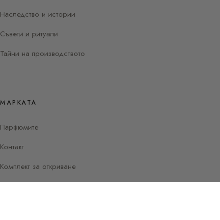
Наследство и истории
Съвети и ритуали
Тайни на производството
МАРКАТА
Парфюмите
Контакт
Комплект за откриване
Instagram
Facebook