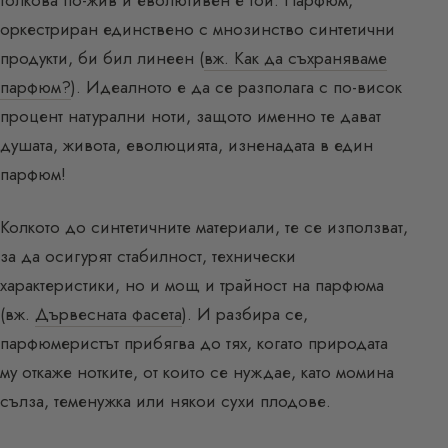
толкова по-жив и еволютивен е той. Парфюм,
оркестриран единствено с мнозинство синтетични
продукти, би бил линеен (
вж. Как да съхраняваме
парфюм?
). Идеалното е да се разполага с по-висок
процент натурални ноти, защото именно те дават
душата, живота, еволюцията, изненадата в един
парфюм!
Колкото до синтетичните материали, те се използват,
за да осигурят стабилност, технически
характеристики, но и мощ и трайност на парфюма
(вж.
Дървесната фасета
). И разбира се,
парфюмеристът прибягва до тях, когато природата
му откаже нотките, от които се нуждае, като момина
сълза, теменужка или някои сухи плодове.