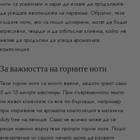
ноти са усмихнати и карат да искате да продължите
да усещате еволюцията на парфюма. Обратно, тези
същите ноти, ако са лошо дозирани, могат да бъдат
агресивни, твърди и да отблъснат клиента, който не
желае да продължи да усеща ароматната
композиция.
За важността на горните ноти
Тези горни ноти са много важни, защото трают само
5 до 15 минути максимум. При съвременното темпо
на живот клиентите са все по-бързащи, например
при откриване на ароматна композиция в магазина
duty free на летище. Само че всичко може да се
реши именно върху тези прочути горни ноти. Лошо
впечатление от самото начало може да развали