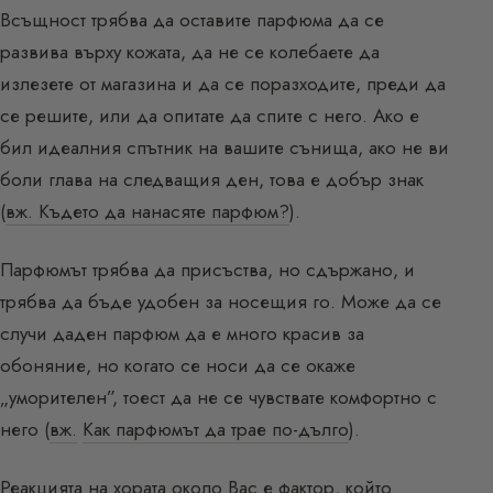
Всъщност трябва да оставите парфюма да се
развива върху кожата, да не се колебаете да
излезете от магазина и да се поразходите, преди да
се решите, или да опитате да спите с него. Ако е
бил идеалния спътник на вашите сънища, ако не ви
боли глава на следващия ден, това е добър знак
(
вж. Където да нанасяте парфюм?
).
Парфюмът трябва да присъства, но сдържано, и
трябва да бъде удобен за носещия го. Може да се
случи даден парфюм да е много красив за
обоняние, но когато се носи да се окаже
„уморителен”, тоест да не се чувствате комфортно с
него (
вж.
Как парфюмът да трае по-дълго
).
Реакцията на хората около Вас е фактор, който