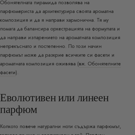
Обонятелната пирамида позволява на
парфюмериста да архитектурира своята ароматна
композиция и да я направи хармонична. Тя му
помага да балансира оркестрацията на формулата и
да направи изпарението на ароматната композиция
непрекъснато и постепенно. По този начин
парфюмът може да разкрие всичките си фасети и
ароматната композиция оживява (
вж. Обонятелните
фасети
).
Еволютивен или линеен
парфюм
Колкото повече натурални ноти съдържа парфюмът,