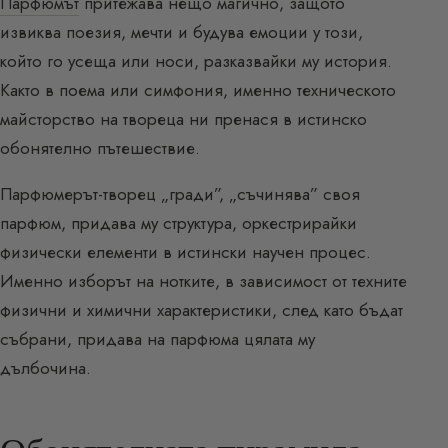
Парфюмът
притежава нещо магично, защото
извиква поезия, мечти и будува емоции у този,
който го усеща или носи, разказвайки му история.
Както в поема или симфония, именно техническото
майсторство на твореца ни пренася в истинско
обонятелно пътешествие.
Парфюмерът-творец „гради”, „съчинява” своя
парфюм, придава му структура, оркестрирайки
физически елементи в истински научен процес.
Именно изборът на нотките, в зависимост от техните
физични и химични характеристики, след като бъдат
събрани, придава на парфюма цялата му
дълбочина.