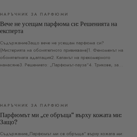
НАРЪЧНИК ЗА ПАРФЮМИ
Вече не усещам парфюма си: Решенията на
експерта
СъдържаниеЗащо вече не усещам парфюма си?
(Мистерията на обонятелното привикване)1. Феноменът на
обонятелната адаптация2. Капанът на прекомерното
нанасяне3. Решението: „Парфюмът-пауза“4. Трикове, за…
НАРЪЧНИК ЗА ПАРФЮМИ
Парфюмът ми „се обръща“ върху кожата ми:
Защо?
Съдържание„Парфюмът ми се обръща“ върху кожата ми: