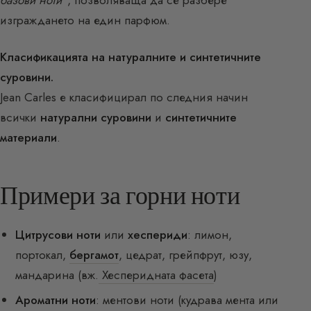
базови ноти”
, позволяваща да се разбере
изграждането на един парфюм.
Класификацията на натуралните и синтетичните
суровини.
Jean Carles е класифицирал по следния начин
всички
натурални суровини
и
синтетичните
материали
.
Примери за горни ноти
Цитрусови ноти
или
хеспериди
: лимон,
портокал,
бергамот
, цедрат, грейпфрут, юзу,
мандарина (вж.
Хесперидната фасета
)
Ароматни ноти
: ментови ноти (кудрава мента или