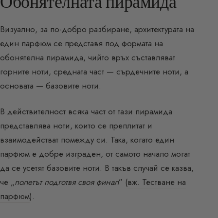
Обонятелната пирамида
Визуално, за по-добро разбиране, архитектурата на
един парфюм се представя под формата на
обонятелна пирамида, чийто връх съставляват
горните ноти, средната част — сърдечните ноти, а
основата — базовите ноти.
В действителност всяка част от тази пирамида
представлява ноти, които се преплитат и
взаимодействат помежду си. Така, когато един
парфюм е добре изграден, от самото начало могат
да се усетят базовите ноти. В такъв случай се казва,
че „
полетът подготвя своя финал
” (
вж. Тестване на
парфюм
).