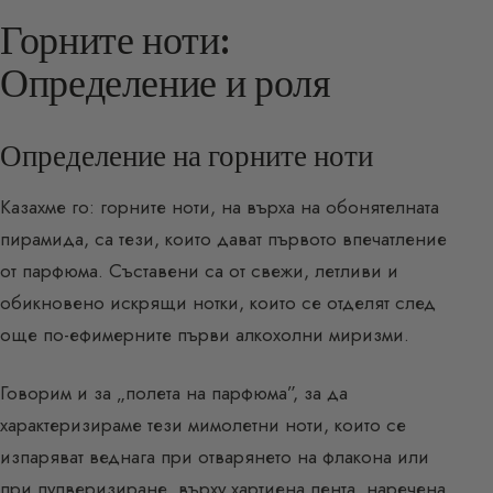
Горните ноти:
Определение и роля
Определение на горните ноти
Казахме го: горните ноти, на върха на обонятелната
пирамида, са тези, които дават първото впечатление
от парфюма. Съставени са от свежи, летливи и
обикновено искрящи нотки, които се отделят след
още по-ефимерните първи алкохолни миризми.
Говорим и за „полета на парфюма”, за да
характеризираме тези мимолетни ноти, които се
изпаряват веднага при отварянето на флакона или
при пулверизиране, върху хартиена лента, наречена