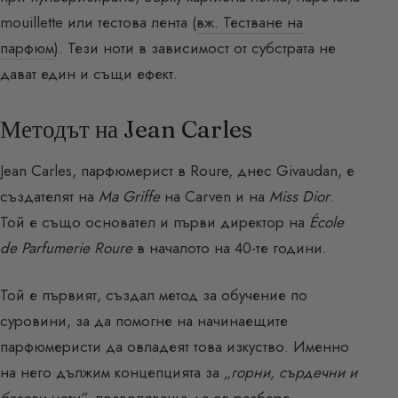
mouillette или тестова лента (
вж. Тестване на
парфюм
). Тези ноти в зависимост от субстрата не
дават един и същи ефект.
Методът на Jean Carles
Jean Carles, парфюмерист в Roure, днес Givaudan, е
създателят на
Ma Griffe
на Carven и на
Miss Dior
.
Той е също основател и първи директор на
École
de Parfumerie Roure
в началото на 40-те години.
Той е първият, създал метод за обучение по
суровини, за да помогне на начинаещите
парфюмеристи да овладеят това изкуство. Именно
на него дължим концепцията за
„горни, сърдечни и