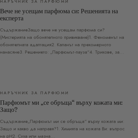
НАРЪЧНИК ЗА ПАРФЮМИ
Вече не усещам парфюма си: Решенията на
експерта
СъдържаниеЗащо вече не усещам парфюма си?
(Мистерията на обонятелното привикване)1. Феноменът на
обонятелната адаптация2. Капанът на прекомерното
нанасяне3. Решението: „Парфюмът-пауза“4. Трикове, за…
НАРЪЧНИК ЗА ПАРФЮМИ
Парфюмът ми „се обръща“ върху кожата ми:
Защо?
Съдържание„Парфюмът ми се обръща“ върху кожата ми:
Защо и какво да направя?1. Химията на кожата Ви: въпрос
на pH2. Суха или мазна…