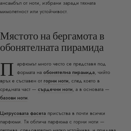
ансамбъл от ноти, избрани заради тяхната
мимолетност или устойчивост.
Мястото на бергамота в
обонятелната пирамида
П
арфюмът много често се представя под
формата на
обонятелна пирамида
, чийто
връх е съставен от
горни ноти
, след което в
средната част —
сърдечни ноти
, а в основата —
базови ноти
.
Цитрусовата фасета
присъства в почти всички
парфюми. Тя облича парфюма с горни ноти —
летлива, следователно малко устойчива, и придава