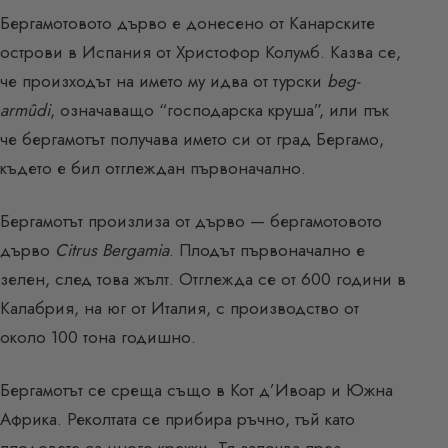
Бергамотовото дърво е донесено от Канарските
острови в Испания от Христофор Колумб. Казва се,
че произходът на името му идва от турски
beg-
armûdi
, означаващо “господарска круша”, или пък
че бергамотът получава името си от град Бергамо,
където е бил отглеждан първоначално.
Бергамотът произлиза от дърво — бергамотовото
дърво
Citrus Bergamia
. Плодът първоначално е
зелен, след това жълт. Отглежда се от 600 години в
Калабрия, на юг от Италия, с производство от
около 100 тона годишно.
Бергамотът се среща също в Кот д’Ивоар и Южна
Африка. Реколтата се прибира ръчно, тъй като