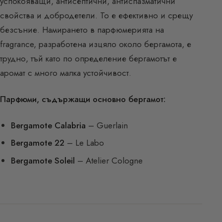
успокояващи, антисептични, антиспазматични
свойства и добродетели. То е ефективно и срещу
безсъние. Намирането в парфюмерията на
fragrance, разработена изцяло около бергамота, е
трудно, тъй като по определение бергамотът е
аромат с много малка устойчивост.
Парфюми, съдържащи основно бергамот:
Bergamote Calabria
– Guerlain
Bergamote 22
– Le Labo
Bergamote Soleil
– Atelier Cologne