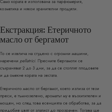
Само кората е използвана за парфюмерия,
козметика и някои хранителни продукти.
Екстракция: Етеричното
масло от бергамот
То се извлича на студено с огромни машини,
наречени
pellatrici
. Пресните бергамоти се
съхраняват 2 до 3 дни, за да се стоплят плодовете
и да омекне кората на зестата.
Етеричното масло от бергамот, което излиза от тези
преси, е тъмнозелено, ароматът му е възхитителен и
мощен, но след това есенцията се обработва, за да
придобие цвят от златист до прозрачен. Тогава ще