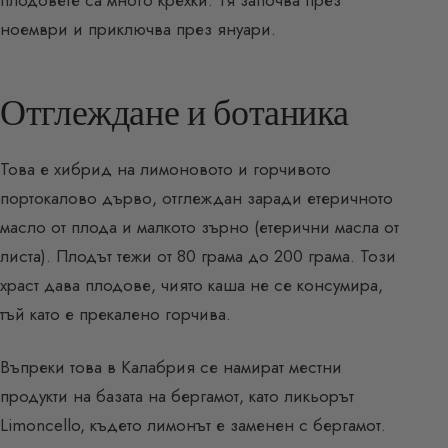
плодовете са много крехки. Тя започва през
ноември и приключва през януари.
Отглеждане и ботаника
Това е хибрид на лимоновото и горчивото
портокалово дърво, отглеждан заради етеричното
масло от плода и малкото зърно (етерични масла от
листа). Плодът тежи от 80 грама до 200 грама. Този
храст дава плодове, чиято каша не се консумира,
тъй като е прекалено горчива.
Въпреки това в Калабрия се намират местни
продукти на базата на бергамот, като ликьорът
Limoncello, където лимонът е заменен с бергамот.