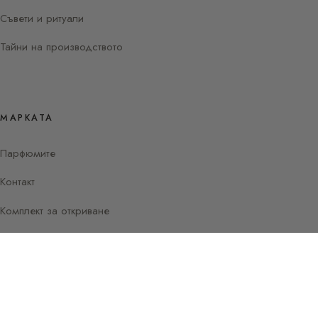
Съвети и ритуали
Тайни на производството
МАРКАТА
Парфюмите
Контакт
Комплект за откриване
Instagram
Facebook