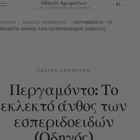
Οδηγός Αρωμάτων
EL
ΑΠΌ ΤΗ SYLVAINE DELACOURTE
ΑΡΧΙΚΉ
›
ΟΔΗΓΌΣ ΑΡΩΜΆΤΩΝ
›
ΠΕΡΓΑΜΌΝΤΟ: ΤΟ
ΕΚΛΕΚΤΌ ΆΝΘΟΣ ΤΩΝ ΕΣΠΕΡΙΔΟΕΙΔΏΝ (ΟΔΗΓΌΣ)
ΟΔΗΓΌΣ ΑΡΩΜΆΤΩΝ
Περγαμόντο: Το
εκλεκτό άνθος των
εσπεριδοειδών
(Οδηγός)