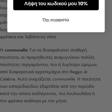
νευρώδης, φρουτώδης, πράσινη, ελαφρώς
Λήψη του κωδικού μου 10%
λουλουδάτη, ξινή, πικρή, αλλά και γλυκιά και
στρογγυλή. Το άρωμα του περγαμόντου είναι από
Όχι, ευχαριστώ
μόνο του ένα άρωμα. Τα συστατικά του, ακετικός
λιναλύλης και λιναλόλη, του προσδίδουν μια πολύ
φρέσκια και λεβάντινη νότα.
Η communelle:
Για να διασφαλιστεί σταθερή
ποιότητα, οι προμηθευτές αναμιγνύουν πολλές
ποιότητες περγαμόντου, πιο ή λιγότερο ώριμων,
από διαφορετικά αγροτεμάχια στο Reggio di
Calabria. Αυτό ονομάζεται communelle. Η ποιότητα
των εσπεριδοειδών εξαρτάται από την περίοδο
κατά την οποία συλλέγονται, πιο λουλουδάτα ή
πιο φρέσκα ανάλογα με τον μήνα.