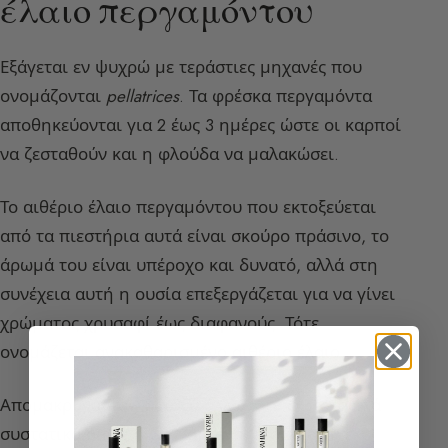
έλαιο περγαμόντου
Εξάγεται εν ψυχρώ με τεράστιες μηχανές που
ονομάζονται
pellatrices
. Τα φρέσκα περγαμόντα
αποθηκεύονται για 2 έως 3 ημέρες ώστε οι καρποί
να ζεσταθούν και η φλούδα να μαλακώσει.
Το αιθέριο έλαιο περγαμόντου που εκτοξεύεται
από τα πιεστήρια αυτά είναι σκούρο πράσινο, το
άρωμά του είναι υπέροχο και δυνατό, αλλά στη
συνέχεια αυτή η ουσία επεξεργάζεται για να γίνει
χρώματος χρυσαφί έως διαφανούς. Τότε
ονομάζεται ανακαθαρισμένο αιθέριο έλαιο.
Απομακρύνονται, μεταξύ άλλων, τα φωτοτοξικά
συστατικά όπως η βεργαπτένη, η οποία είχε