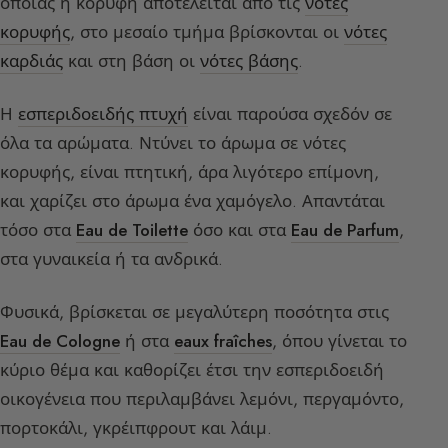
οποίας η κορυφή αποτελείται από τις
νότες
κορυφής
, στο μεσαίο τμήμα βρίσκονται οι
νότες
καρδιάς
και στη βάση οι
νότες βάσης
.
Η
εσπεριδοειδής πτυχή
είναι παρούσα σχεδόν σε
όλα τα αρώματα. Ντύνει το άρωμα σε νότες
κορυφής, είναι πτητική, άρα λιγότερο επίμονη,
και χαρίζει στο άρωμα ένα χαμόγελο. Απαντάται
τόσο στα
Eau de Toilette
όσο και στα
Eau de Parfum
,
στα γυναικεία ή τα ανδρικά.
Φυσικά, βρίσκεται σε μεγαλύτερη ποσότητα στις
Eau de Cologne
ή στα
eaux fraîches
, όπου γίνεται το
κύριο θέμα και καθορίζει έτσι την εσπεριδοειδή
οικογένεια που περιλαμβάνει λεμόνι, περγαμόντο,
πορτοκάλι, γκρέιπφρουτ και λάιμ.