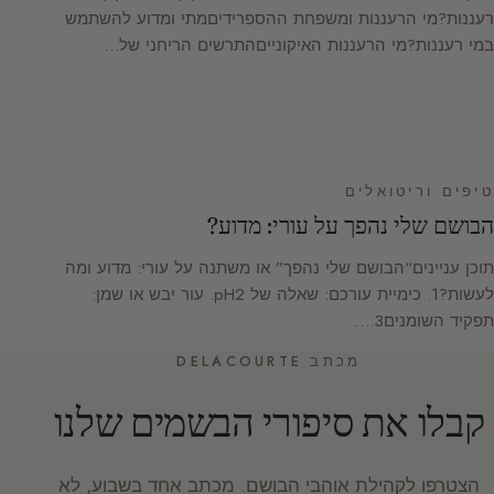
רעננות?מי הרעננות ומשפחת ההספרידיםמתי ומדוע להשתמש
במי רעננות?מי הרעננות האיקונייםהתרשים הריחני של…
טיפים וריטואלים
הבושם שלי נהפך על עורי: מדוע?
תוכן עניינים“הבושם שלי נהפך” או משתנה על עורי: מדוע ומה
לעשות?1. כימיית עורכם: שאלה של pH2. עור יבש או שמן:
תפקיד השומנים3.…
מכתב DELACOURTE
קבלו את סיפורי הבשמים שלנו
הצטרפו לקהילת אוהבי הבושם. מכתב אחד בשבוע, לא