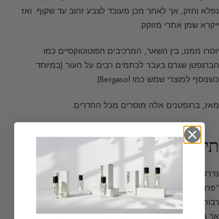
נפלא וחזק, אך לאחר מכן מעובד לצבע זהוב עד שקוף. ואז
ייקרא שמן אתרי מזוקק.
יוסרו ממנו, בין השאר, המרכיבים הפוטוטוקסיים כמו
הברגפטן שגרם בעבר לכתמים רבים על העור (במיוחד
כשנוסף למוצרי שמש כמו Bergasol).
מאז, ברגפטנים אלה מוסרים מכל ההדרים.
תיאור ריחני ושימוש
נדרשים 200 ק”ג פירות לקבלת 1 ק”ג תמצית. הוא נקרא
“פרח ההסברידים” בזכות תווו האלגנטי ביותר, בעל פנים
רבות: טוני, עצבני, פירותי, ירוק, פרחוני קל, חמצמץ, מר,
אך גם מתוק ועגלגל. ריח הברגמוט הוא בפני עצמו בושם