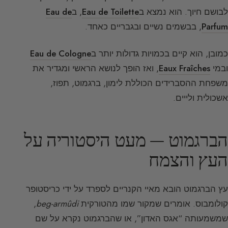
לבושם חיוך. הוא נמצא ב
Eau de Toilette
, ב
Eau de
Parfum
, בבשמים נשיים ובגבריים כאחד.
כמובן, הוא קיים בכמויות גדולות יותר ב
Eau de Cologne
ובמי
Eaux Fraîches
, ואז הופך לנושא הראשי ומגדיר את
משפחת ההסברידים הכוללת לימון, ברגמוט, תפוז,
אשכולית ולייים.
הברגמוט — מעט היסטוריה על
העץ והצמח
עץ הברגמוט הובא מאיי הקנריים לספרד על ידי כריסטופר
קולומבוס. אומרים שמקור שמו מהטורקית
beg-armûdi
,
שמשמעותה “אגס האדון”, או שהברגמוט נקרא על שם