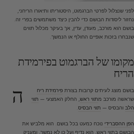
לפני שנצלול לפרטי הברגמוט, היסטוריתו ותיאורו הריחני,
נחזור ליסודות ה
בושם
כדי להבין כיצד משתמשים בפרי זה.
בושם הוא מורכב, מעודן, עדין, אך בעיקר מכלול תווים
שנבחרו בזכות אופיים החולף או הנמשך.
מקומו של הברגמוט בפירמידת
הריח
ה
בושם מוצג לעיתים קרובות בצורת
פירמידת ריח
שראשה מורכב מ
תווי ראש
, החלק האמצעי —
תווי
הלב
והבסיס —
תווי הבסיס
.
ה
פן ההסברידי
נוכח כמעט בכל בושם. הוא מלביש את
הבושם בתווי ראש, הוא נדיף ועל כן לא נמשך, ומעניק