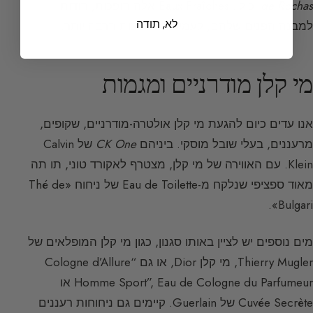
de Rochas
וכולי. Eaux Fraîches אלה הופכות, הודות
לא, תודה
למבנה הפנים שלהם, לעמידות ומפיצות הרבה יותר.
מי קלן מודרניים ומגמות
אנו עדים כיום להגעת מי קלן אולטרה-מודרניים, שקופים,
מרעננים, בעלי שובל מוסקי. ביניהם
CK One
של Calvin
Klein. עם האווירה של מי קלן, מצטרף לאקורד טוני, תו תה
מאוד ספציפי שנלקח מ-Eau de Toilette של ניחוח «Thé de
Bulgari».
מים נוספים יש לציין באותו סגנון, כגון מי קלן המופלאים של
Thierry Mugler, מי קלן Dior, או גם “Cologne d’Allure
Homme Sport”, Eau de Cologne du Parfumeur או
Cuvée Secrète של Guerlain. קיימים גם ניחוחות רעננים