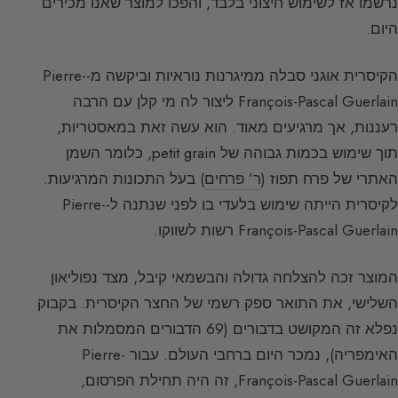
נרשמו אז לשימוש חיצוני בלבד, והפכו למוצר שאנו מכירים
היום.
הקיסרית אוגני סבלה ממיגרנות נוראיות וביקשה מ-Pierre-
François-Pascal Guerlain ליצור לה מי קלן עם הרבה
רעננות, אך מרגיעים מאוד. הוא עשה זאת במאסטריות,
תוך שימוש בכמות גבוהה של petit grain, כלומר השמן
האתרי של פרח תפוז (
ר’ פרחים
) בעל התכונות המרגיעות.
לקיסרית הייתה שימוש בלעדי בו לפני שנתנה ל-Pierre-
François-Pascal Guerlain רשות לשווקו.
המוצר זכה להצלחה גדולה והבשמאי קיבל, מצד נפוליאון
השלישי, את התואר ספק רשמי של החצר הקיסרית. בקבוק
נפלא זה המקושט בדבורים (69 הדבורים המסמלות את
האימפריה), נמכר היום ברחבי העולם. עבור Pierre-
François-Pascal Guerlain, זה היה תחילת הפרסום,