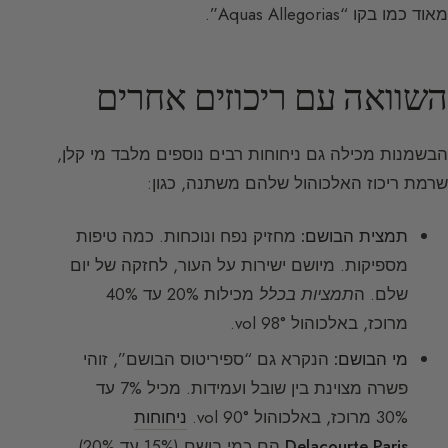
מאוד כמו בקו “Aquas Allegorias”.
השוואה עם ריכוזים אחרים
הבשמנות מכילה גם ניחוחות רבים נוספים מלבד מי קלן,
שרמת ריכוז האלכוהול שלהם משתנה, כגון:
תמצית הבושם:
מחזיק נפח ונוכחות. כמה טיפות
מספיקות. מיושם ישירות על העור, לחזקה של יום
שלם. ה
תמציות בכלל
מכילות 20% עד 40%
מרוכז, באלכוהול 98° vol.
מי הבושם:
הנקרא גם “ספיריטוס הבושם”, זוהי
פשרה מצוינת בין שובל ועמידות. מכיל 7% עד
30% מרוכז, באלכוהול 90° vol.
ניחוחות
Delacourte Paris
הם כמי בושם (15% עד 20%).