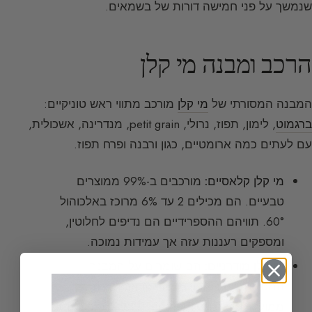
שנמשך על פני חמישה דורות של בשמאים.
הרכב ומבנה מי קלן
המבנה המסורתי של
מי קלן
מורכב מתווי ראש טוניקיים:
ברגמוט
, לימון, תפוז, נרולי, petit grain, מנדרינה, אשכולית,
עם לעתים כמה ארומטיים, כגון ורבנה ופרח תפוז.
מי קלן קלאסיים:
מורכבים ב-99% ממוצרים
טבעיים. הם מכילים 2 עד 6% מרוכז באלכוהול
60°. תוויהם ההספרידיים הם נדיפים לחלוטין,
ומספקים רעננות עזה אך עמידות נמוכה.
מי קלן מודרניים:
הם שומרים על המבנה
המסורתי (הדרים, petit grain) אך נהנים
ממולקולות סינתטיות לעמידות ופיזור טובים יותר.