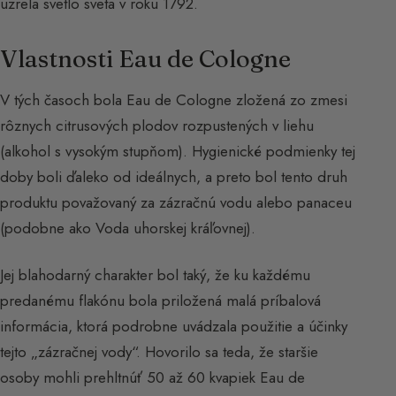
uzrela svetlo sveta v roku 1792.
Vlastnosti Eau de Cologne
V tých časoch bola Eau de Cologne zložená zo zmesi
rôznych citrusových plodov rozpustených v liehu
(alkohol s vysokým stupňom). Hygienické podmienky tej
doby boli ďaleko od ideálnych, a preto bol tento druh
produktu považovaný za zázračnú vodu alebo panaceu
(podobne ako Voda uhorskej kráľovnej).
Jej blahodarný charakter bol taký, že ku každému
predanému flakónu bola priložená malá príbalová
informácia, ktorá podrobne uvádzala použitie a účinky
tejto „zázračnej vody“. Hovorilo sa teda, že staršie
osoby mohli prehltnúť 50 až 60 kvapiek Eau de