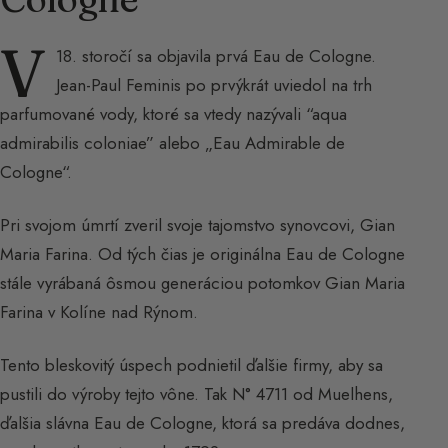
V
18. storočí sa objavila prvá Eau de Cologne.
Jean-Paul Feminis po prvýkrát uviedol na trh
parfumované vody, ktoré sa vtedy nazývali “aqua
admirabilis coloniae” alebo „Eau Admirable de
Cologne“.
Pri svojom úmrtí zveril svoje tajomstvo synovcovi, Gian
Maria Farina. Od tých čias je originálna Eau de Cologne
stále vyrábaná ôsmou generáciou potomkov Gian Maria
Farina v Kolíne nad Rýnom.
Tento bleskovitý úspech podnietil ďalšie firmy, aby sa
pustili do výroby tejto vône. Tak N° 4711 od Muelhens,
ďalšia slávna Eau de Cologne, ktorá sa predáva dodnes,