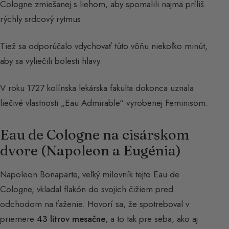
Cologne zmiešanej s liehom, aby spomalili najmä príliš
rýchly srdcový rytmus.
Tiež sa odporúčalo vdychovať túto vôňu niekoľko minút,
aby sa vyliečili bolesti hlavy.
V roku 1727 kolínska lekárska fakulta dokonca uznala
liečivé vlastnosti „Eau Admirable“ vyrobenej Feminisom.
Eau de Cologne na cisárskom
dvore (Napoleon a Eugénia)
Napoleon Bonaparte, veľký milovník tejto Eau de
Cologne, vkladal flakón do svojich čižiem pred
odchodom na ťaženie. Hovorí sa, že spotreboval v
priemere
43 litrov mesačne
, a to tak pre seba, ako aj