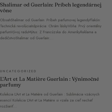
Shalimar od Guerlain: Príbeh legendárnej
vône
ObsahShalimar od Guerlain: Príbeh parfumovej legendyFlakón:
Technická revolúciaInšpirácia: Chrám láskyVôňa: Prvý orientálny
parfumVývoj raduMýtus: Z Francúzska do AmerikyReklama a
dedičstvoShalimar od Guerlain:…
UNCATEGORIZED
L’Art et La Matière Guerlain : Výnimočné
parfumy
Kolekcia L’Art et La Matière od Guerlain : Sublimácia vzácnych
esencií Kolekcia L’Art et La Matière si vzala za cieľ nechať
rozžiariť…