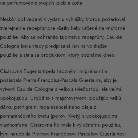
na parfumovanie svojich izieb a koňa.
Neskôr bol vedený k vydaniu vyhlášky, ktorou požadoval
zverejnenie receptúr pre všetky lieky určené na vnútorné
použitie. Aby sa ochránilo tajomstvo receptúry, Eau de
Cologne bola vtedy predpísaná len na vonkajšie
použitie a stala sa produktom, ktorý poznáme dnes.
Cisárovná Eugénia trpela hroznými migrénami a
požiadala Pierra-Françoisa-Pascala Guerlaina, aby jej
vytvoril Eau de Cologne s veľkou sviežosťou, ale veľmi
upokojujúcu. Urobil to s majstrovstvom, použijúc veľkú
dávku petit grain, teda esenciálneho oleja z
pomarančového kvetu (
porov. Kvety
) s upokojujúcimi
vlastnosťami. Cisárovná ho mala k výlučnému použitiu,
kým neudelila Pierrovi-Françoisovi-Pascalovi Guerlainovi