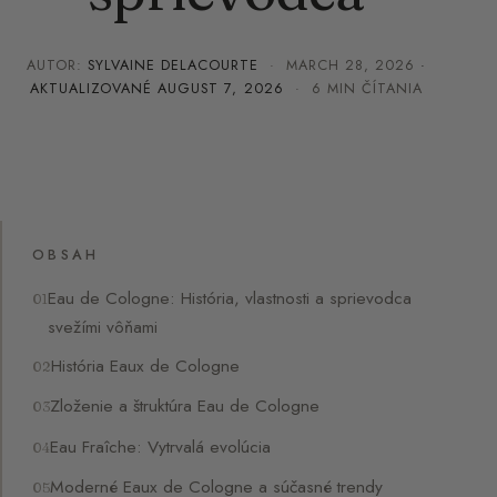
AUTOR:
SYLVAINE DELACOURTE
·
MARCH 28, 2026
·
AKTUALIZOVANÉ
AUGUST 7, 2026
· 6 MIN ČÍTANIA
OBSAH
Eau de Cologne: História, vlastnosti a sprievodca
svežími vôňami
História Eaux de Cologne
Zloženie a štruktúra Eau de Cologne
Eau Fraîche: Vytrvalá evolúcia
Moderné Eaux de Cologne a súčasné trendy