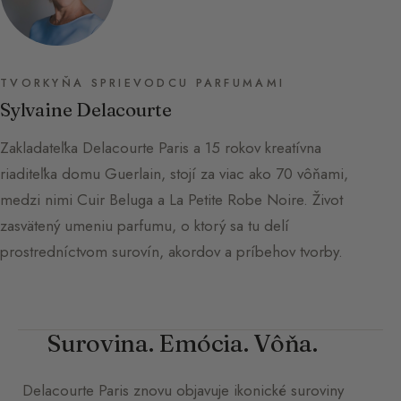
TVORKYŇA SPRIEVODCU PARFUMAMI
Sylvaine Delacourte
Zakladateľka Delacourte Paris a 15 rokov kreatívna
riaditeľka domu Guerlain, stojí za viac ako 70 vôňami,
medzi nimi Cuir Beluga a La Petite Robe Noire. Život
zasvätený umeniu parfumu, o ktorý sa tu delí
prostredníctvom surovín, akordov a príbehov tvorby.
Surovina. Emócia. Vôňa.
Delacourte Paris
znovu objavuje ikonické suroviny