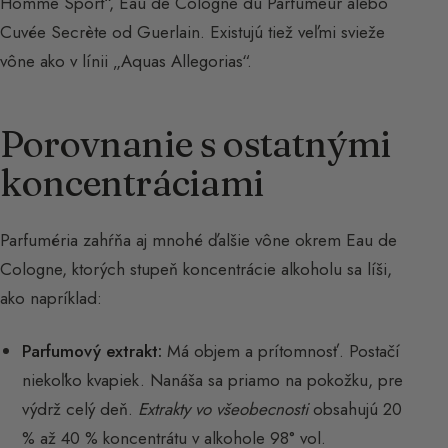
Homme Sport“, Eau de Cologne du Parfumeur alebo
Cuvée Secrète od Guerlain. Existujú tiež veľmi svieže
vône ako v línii „Aquas Allegorias“.
Porovnanie s ostatnými
koncentráciami
Parfuméria zahŕňa aj mnohé ďalšie vône okrem Eau de
Cologne, ktorých stupeň koncentrácie alkoholu sa líši,
ako napríklad:
Parfumový extrakt:
Má objem a prítomnosť. Postačí
niekoľko kvapiek. Nanáša sa priamo na pokožku, pre
výdrž celý deň.
Extrakty vo všeobecnosti
obsahujú 20
% až 40 % koncentrátu v alkohole 98° vol.