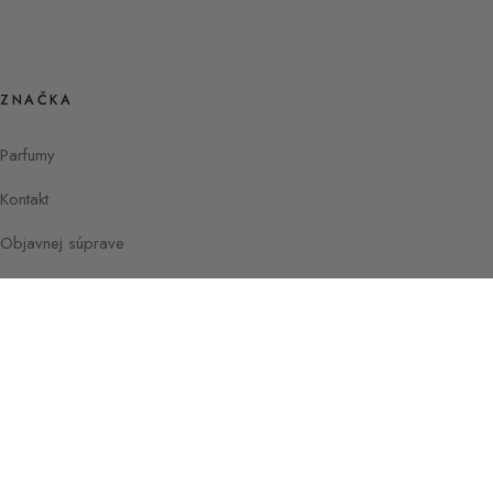
ZNAČKA
Parfumy
Kontakt
Objavnej súprave
Instagram
Facebook
© 2026 Sprievodca parfumami od Sylvaine
Paríž —