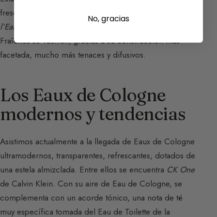
frescas con
l’Eau Sauvage
de Guerlain (Dior), luego
No, gracias
l’Eau de Guerlain
,
l’Eau de Rochas
, etc. Estos Eaux
Fraîches se vuelven, gracias a su construcción más
facetada, mucho más tenaces y difusivos.
Los Eaux de Cologne
modernos y tendencias
Asistimos actualmente a la llegada de Eaux de Cologne
ultramodernos, transparentes, refrescantes, dotados de
una estela almizclada. Entre ellos se encuentra
CK One
de Calvin Klein. Con su aire de Eau de Cologne, se
complementa con un acorde tónico, una nota de té
muy específica tomada del Eau de Toilette de la