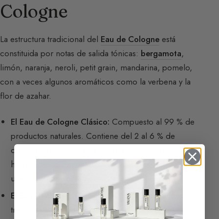
Cologne
La estructura tradicional del
Eau de Cologne
está
constituida por notas de salida tónicas:
bergamota
,
limón, naranja, neroli, petit grain, mandarina, pomelo,
con a veces algunos aromáticos como la verbena y la
flor de azahar.
El Eau de Cologne Clásico:
Compuesto al 99 % de
productos naturales. Contiene del 2 al 6 % de
concentrado en un alcohol de 60°. Sus notas
hesperidadas son enteramente volátiles, procurando
una intensa frescura pero una baja tenacidad.
El Eau de Cologne Moderno:
Conserva la estructura
tradicional (cítricos, petit grain) pero se beneficia de