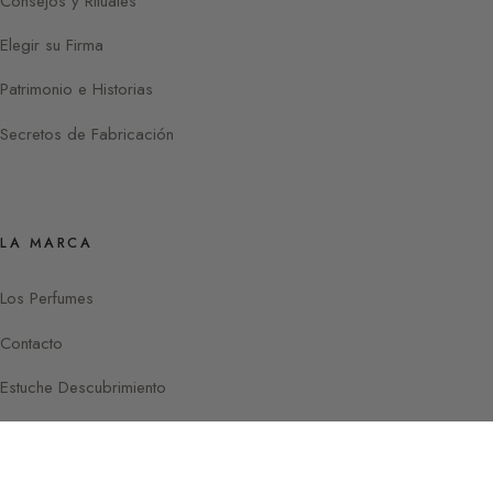
Consejos y Rituales
Elegir su Firma
Patrimonio e Historias
Secretos de Fabricación
LA MARCA
Los Perfumes
Contacto
Estuche Descubrimiento
Instagram
Facebook