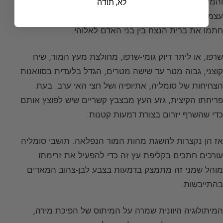
והמיסטית. ספירלותיו הריחניות הן, עם הקטורת, מקורה
לא, תודה
עצמו של הבשמות, מהתקופה שבה ניחוחותיה המגשרים
חתמו את ברית הנצח בין בני האדם לאלוהי.
שרפו, או ליתר דיוק גומי-שרפו, מחולצת מעץ המור, שיח
קוצני, גבוה מטר עד שישה מטרים, הגדל בלעדית בסוואנות
הצחיחות של סומליה, אתיופיה ושל חצי האי ערב. בעת
פריחתו הקיצית, גזע העץ מבצבץ קשריים שיש לפוצץ אותם
כדי שהשרף יזרום בצורת דמעות קטנות.
אז הן נקצרות להשגת מהות המור הנפלאה. תושבי סומליה
עורכים חתכים בקליפת עץ זה כדי להפעיל את זרימתו.
מוהל שמני זה מתמצק בדמעות בצבע לבן-צהוב המאדים
בהתייבשות.
המיתולוגיה היוונית שמרה על המיתוס של הפיכת מירה,