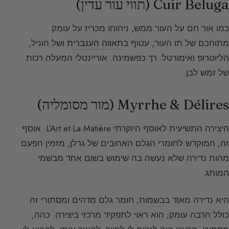
Cuir Beluga (תווי עור עדין)
כמו אור חם על העור ממש, ניחוחו מכריז על עומק
מתוחכם של תו העור, עטוף ב
תאווה הענברית
ושל הוניל,
הליוטרופ ואימורטל. רך כפשמינה. אוריינטלי המעלה רכות
של זמש לבן.
Myrrhe & Délires (מור מסומליה)
היצירה התשיעית לאוסף היוקרתי L’Art et La Matière. אוסף
זה, המוקדש לחומרי הגלם האהובים של גרלן, מזמין הפעם
מהות נדירה שלא נעשה בה שימוש בשום אחד מבשמי
המותג.
היא נדירה מאוד ב
בשמות
; חומר גלם מדהים ומסתורי זה
כולל הרבה עומק; הוא ראוי לתפקיד מרכזי ביצירה. כהה,