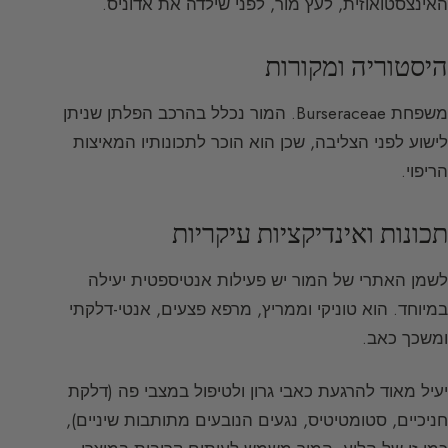
האינצסטואוזית, לעץ מור, לפני שילדה את אדוניס.
היסטוריה ומקורות
משפחת Burseraceae. המור נכלל בהרכב הפלתן שניתן
לישוע לפני הצליבה, שכן הוא הוכר לתכונותיו המאיצות
הריפוי.
תכונות ואינדיקציות עיקריות
לשמן האתרי של המור יש פעילות אנטיספטית יעילה
במיוחד. הוא טוניקי וממריץ, מרפא פצעים, אנטי-דלקתי
ומשכך כאב.
יעיל מאוד להרגעת כאבי גרון ולטיפול במצבי פה (דלקת
חניכיים, סטומטיטיס, נגעים הנובעים מתותבות שיניים),