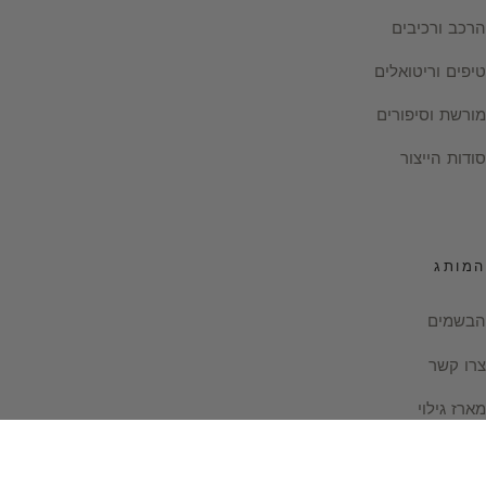
הרכב ורכיבים
טיפים וריטואלים
מורשת וסיפורים
סודות הייצור
המותג
הבשמים
צרו קשר
מארז גילוי
Instagram