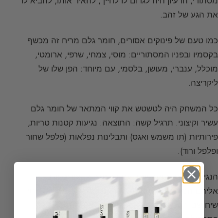
מסתורי, הרעיון היה לגרום לו לחייך, להאיר אותו, להביא לו
את הגע של זהב.
כמו טעם של פינוקים אסורים, חומר גלם מריח זה מכשף
בקסמיו ובפניו המסתוריים: מוסי, צמחי, שרפי, ארומטי,
מוכלל, ענברי, מעושן, בלסמי, עם מיוחד: הפן שלו של
ליקריצה.
כל המשחק היה לטשטש את קווי המתאר של חומר גלם
עשיר וקיצוני. תרגיל קשה: התוצאה: נגיעות קטנות טריות,
פירותיות (תו משמש ואגס) ותבלינות נפלאות (פלפל שחור
ופלפל ורוד).
הנגינה הבאה חזקה יותר עם לב פרחוני, איריס וורד,
אליהם המור כופה תנועה ומשרעה בגודל קסמם המהותי.
שיח שבו הקטורת, הפצ’ולי ורמז ליקריצה מתמזגים