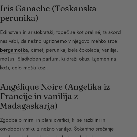
Iris Ganache (Toskanska
perunika)
Edinstven in aristokratski, topeč se kot praliné, ta akord
nas vabi, da nežno ugriznemo v njegovo mehko srce:
bergamotka
, cimet, perunika, bela čokolada, vanilija,
mošus. Sladkoben parfum, ki draži okus. Izjemen na
koži, celo moški koži.
Angélique Noire (Angelika iz
Francije in vanilija z
Madagaskarja)
Zgodba o mirni in plahi cvetlici, ki se razblini in
osvobodi v stiku z nežno vanilijo. Šokantno srečanje