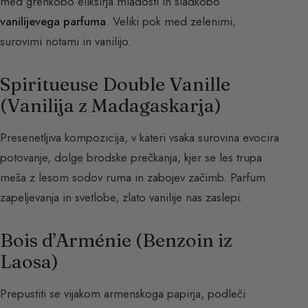
med grenkobo eliksirja mladosti in sladkobo
vanilijevega parfuma
. Veliki pok med zelenimi,
surovimi notami in vanilijo.
Spiritueuse Double Vanille
(Vanilija z Madagaskarja)
Presenetljiva kompozicija, v kateri vsaka surovina evocira
potovanje, dolge brodske prečkanja, kjer se les trupa
meša z lesom sodov ruma in zabojev začimb. Parfum
zapeljevanja in svetlobe, zlato vanilije nas zaslepi.
Bois d’Arménie (Benzoin iz
Laosa)
Prepustiti se vijakom armenskoga papirja, podleči