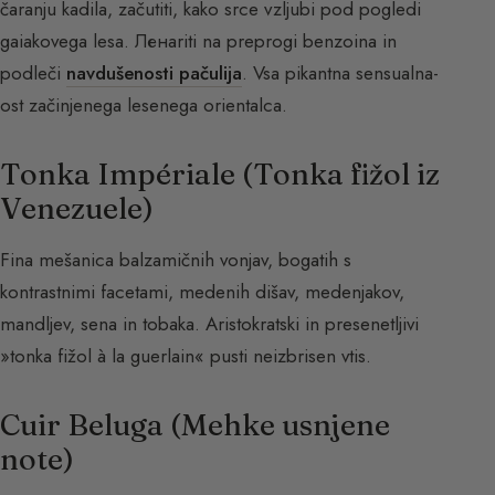
čaranju kadila, začutiti, kako srce vzljubi pod pogledi
gaiakovega lesa. Ленariti na preprogi benzoina in
podleči
navdušenosti pačulija
. Vsa pikantna sensualna-
ost začinjenega lesenega orientalca.
Tonka Impériale (Tonka fižol iz
Venezuele)
Fina mešanica balzamičnih vonjav, bogatih s
kontrastnimi facetami, medenih dišav, medenjakov,
mandljev, sena in tobaka. Aristokratski in presenetljivi
»tonka fižol à la guerlain« pusti neizbrisen vtis.
Cuir Beluga (Mehke usnjene
note)