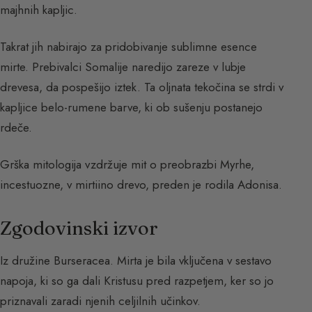
majhnih kapljic.
Takrat jih nabirajo za pridobivanje sublimne esence
mirte. Prebivalci Somalije naredijo zareze v lubje
drevesa, da pospešijo iztek. Ta oljnata tekočina se strdi v
kapljice belo-rumene barve, ki ob sušenju postanejo
rdeče.
Grška mitologija vzdržuje mit o preobrazbi Myrhe,
incestuozne, v mirtiino drevo, preden je rodila Adonisa.
Zgodovinski izvor
Iz družine Burseracea. Mirta je bila vključena v sestavo
napoja, ki so ga dali Kristusu pred razpetjem, ker so jo
priznavali zaradi njenih celjilnih učinkov.