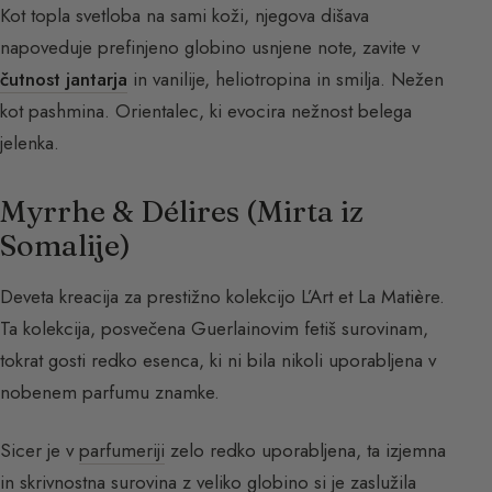
Kot topla svetloba na sami koži, njegova dišava
napoveduje prefinjeno globino usnjene note, zavite v
čutnost jantarja
in vanilije, heliotropina in smilja. Nežen
kot pashmina. Orientalec, ki evocira nežnost belega
jelenka.
Myrrhe & Délires (Mirta iz
Somalije)
Deveta kreacija za prestižno kolekcijo L’Art et La Matière.
Ta kolekcija, posvečena Guerlainovim fetiš surovinam,
tokrat gosti redko esenca, ki ni bila nikoli uporabljena v
nobenem parfumu znamke.
Sicer je v
parfumeriji
zelo redko uporabljena, ta izjemna
in skrivnostna surovina z veliko globino si je zaslužila