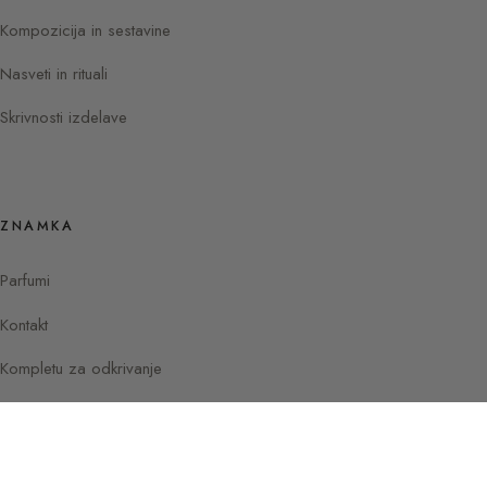
Kompozicija in sestavine
Nasveti in rituali
Skrivnosti izdelave
ZNAMKA
Parfumi
Kontakt
Kompletu za odkrivanje
Instagram
Facebook