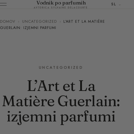
Vodnik po parfumih
SL
AVTORICA SYLVAINE DELACOURTE
DOMOV
›
UNCATEGORIZED
›
L’ART ET LA MATIÈRE
GUERLAIN: IZJEMNI PARFUMI
UNCATEGORIZED
L’Art et La
Matière Guerlain:
izjemni parfumi