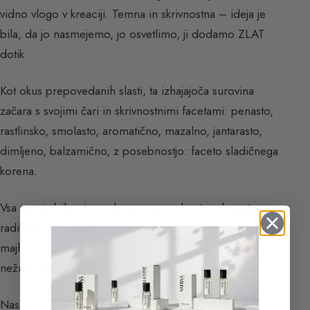
vidno vlogo v kreaciji. Temna in skrivnostna – ideja je
bila, da jo nasmejemo, jo osvetlimo, ji dodamo ZLAT
dotik.
Kot okus prepovedanih slasti, ta izhajajoča surovina
začara s svojimi čari in skrivnostnimi facetami: penasto,
rastlinsko, smolasto, aromatično, mazalno, jantarasto,
dimljeno, balzamično, z posebnostjo: faceto sladičnega
korena.
Vsa igra je bila v tem, da zamegimo konture bogate in
radikalne surovine. Težka vaja: rezultat: neskončno
majhnih svežih sadnih not (nota marelice in hruške) in
nežno začinjenih (črni poper in rožnati poper).
Naslednja infleksija je močnejša s cvetličnim srcem,