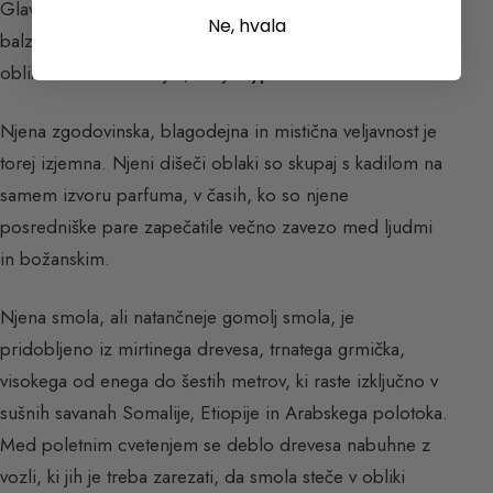
Glavno je bila uporabljena pri svetih obredih, zlasti za
Ne, hvala
balzamiranje, še vedno pa se uporablja v lekarništvu, v
obliki mazil ali eliksirjev, kot je
kyphi
.
Njenа zgodovinska, blagodejna in mistična veljavnost je
torej izjemna. Njeni dišeči oblaki so skupaj s kadilom na
samem izvoru parfuma, v časih, ko so njene
posredniške pare zapečatile večno zavezo med ljudmi
in božanskim.
Njena smola, ali natančneje gomolj smola, je
pridobljeno iz mirtinega drevesa, trnatega grmička,
visokega od enega do šestih metrov, ki raste izključno v
sušnih savanah Somalije, Etiopije in Arabskega polotoka.
Med poletnim cvetenjem se deblo drevesa nabuhne z
vozli, ki jih je treba zarezati, da smola steče v obliki