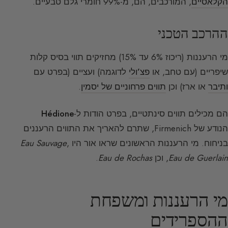
הקלאסיים
, המורכבים, הם, מ-99% חומרי גלם טבעיים.
ההרכב הטכני
מי הרעננות (ריכוז 6% עד 15%) מחזיקים תווי בסיס קלות
שיפריים (עם טחב, או
פצ’ולי
לדוגמה) ועציים (בפרט עם
ותיבר
או ארז) וכן
תווים פרחוניים של יסמין
.
הם מכילים תווים סינתטיים, בפרט הודות ל-
Hédione
הנודע של Firmenich, שתרם להאריך את התווים הרעננים
בניחוח. מי הרעננות הראשונים שראו אור היו
,
Eau Sauvage
Eau de Guerlain
, וכן
Eau de Rochas
.
מי הרעננות ומשפחת
ההספרידים