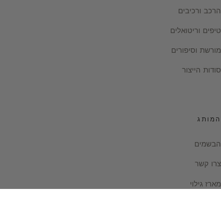
הרכב ורכיבים
טיפים וריטואלים
מורשת וסיפורים
סודות הייצור
המותג
הבשמים
צרו קשר
מארז גילוי
Instagram